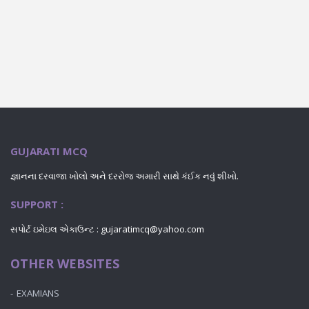
GUJARATI MCQ
જ્ઞાનના દરવાજા ખોલો અને દરરોજ અમારી સાથે કંઈક નવું શીખો.
SUPPORT :
સપોર્ટ ઇમેઇલ એકાઉન્ટ : gujaratimcq@yahoo.com
OTHER WEBSITES
EXAMIANS