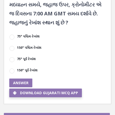
મધ્યાહ્ન સમયે, જહાજ ઉપર, ક્રોનોમીટર એ
જ દિવસના 7:00 AM GMT સમય દર્શાવે છે.
જહાજનું રેખાંશ સ્થાન શું છે ?
75° પશ્ચિમ રેખાંશ
150° પશ્ચિમ રેખાંશ
75° પૂર્વ રેખાંશ
150° પૂર્વ રેખાંશ
ANSWER
DOWNLOAD GUJARATI MCQ APP