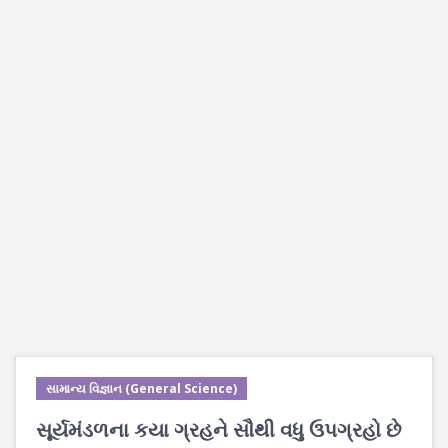
સામાન્ય વિજ્ઞાન (General Science)
સૂર્યમંડળના કયા ગ્રહને સૌથી વધુ ઉપગ્રહો છે