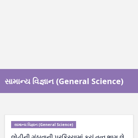
સામાન્ય વિજ્ઞાન (General Science)
સામાન્ય વિજ્ઞાન (General Science)
લોહીની ગંઠાવાની પ્રક્રિયામાં કયું તત્વ ભાગ લે