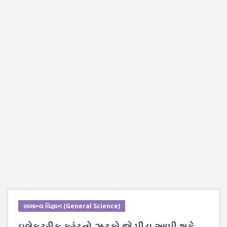
સામાન્ય વિજ્ઞાન (General Science)
ઇલેકટ્રીક કરંટનો ઝટકો જે પીડા આપી શકે