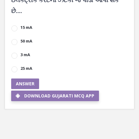
છે....
15 mA
50 mA
3 mA
25 mA
ANSWER
DOWNLOAD GUJARATI MCQ APP