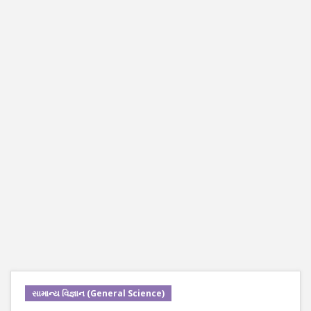
સામાન્ય વિજ્ઞાન (General Science)