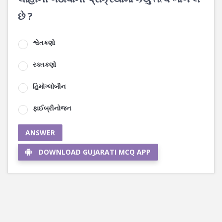
છે ?
શ્વેતકણો
રક્તકણો
હિમોગ્લોબીન
ફાઈબ્રીનોજન
ANSWER
DOWNLOAD GUJARATI MCQ APP