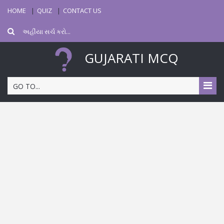
HOME
QUIZ
CONTACT US
GUJARATI MCQ
GO TO...