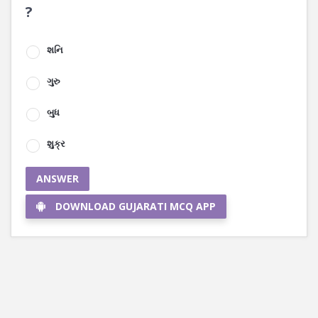
?
શનિ
ગુરુ
બુધ
શુક્ર
ANSWER
DOWNLOAD GUJARATI MCQ APP