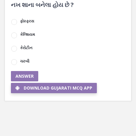
નખ શાના બનેલા હોય છે ?
ફોસ્ફરસ
કેલ્શિયમ
કેરોટીન
ચરબી
ANSWER
DOWNLOAD GUJARATI MCQ APP