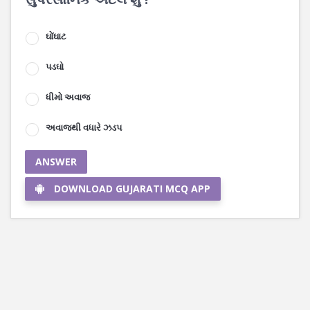
ઘોંઘાટ
પડઘો
ધીમો અવાજ
અવાજથી વધારે ઝડપ
ANSWER
DOWNLOAD GUJARATI MCQ APP