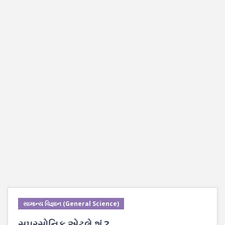
સામાન્ય વિજ્ઞાન (General Science)
સુપરસોનિક એટલે શું ?