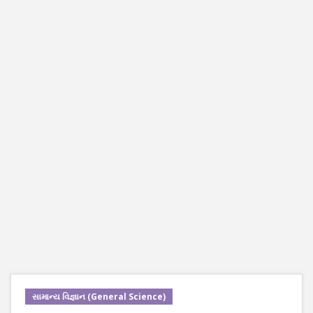
સામાન્ય વિજ્ઞાન (General Science)