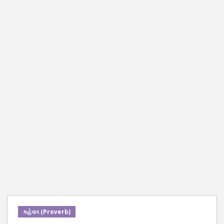
કહેવત (Proverb)