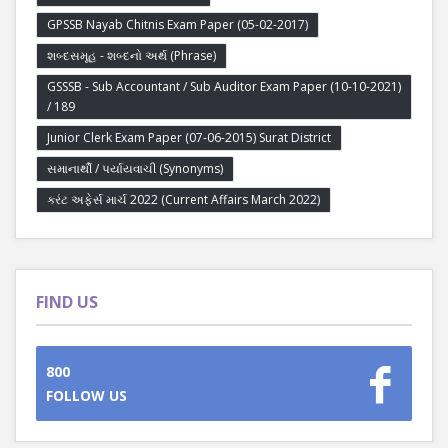
GPSSB Nayab Chitnis Exam Paper (05-02-2017)
શબ્દસમૂહ - શબ્દનો અર્થ (Phrase)
GSSSB - Sub Accountant / Sub Auditor Exam Paper (10-10-2021)
/ 189
Junior Clerk Exam Paper (07-06-2015) Surat District
સમાનાર્થી / પર્યાયવાચી (Synonyms)
કરંટ અફેર્સ માર્ચ 2022 (Current Affairs March 2022)
FIND US
800
FOLLOW US