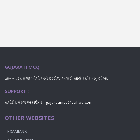
GUJARATI MCQ
જ્ઞાનના દરવાજા ખોલો અને દરરોજ અમારી સાથે કંઈક નવું શીખો.
SUPPORT :
સપોર્ટ ઇમેઇલ એકાઉન્ટ : gujaratimcq@yahoo.com
OTHER WEBSITES
EXAMIANS