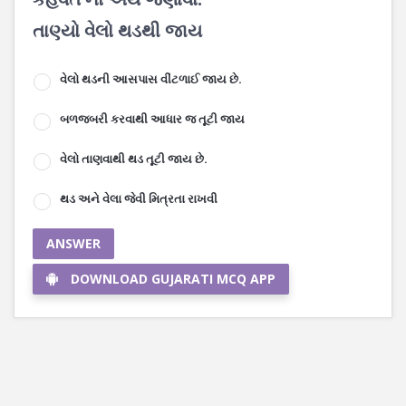
તાણ્યો વેલો થડથી જાય
વેલો થડની આસપાસ વીંટળાઈ જાય છે.
બળજબરી કરવાથી આધાર જ તૂટી જાય
વેલો તાણવાથી થડ તૂટી જાય છે.
થડ અને વેલા જેવી મિત્રતા રાખવી
ANSWER
DOWNLOAD GUJARATI MCQ APP