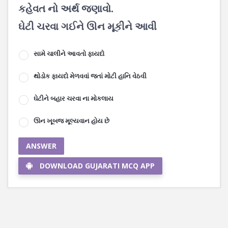
કહેવત નો અર્થ જણાવો.
ઘેટી ચરવા ગઈને ઊન મૂકીને આવી
સામે ચાલીને આવતો ફાયદો
થોડોક ફાયદો મેળવવાં જતાં મોટી હાનિ વેઠવી
ઘેટીને બહાર ચરવા ના મોકલાય
ઊન ખૂબજ મૂલ્યવાન હોય છે
ANSWER
DOWNLOAD GUJARATI MCQ APP