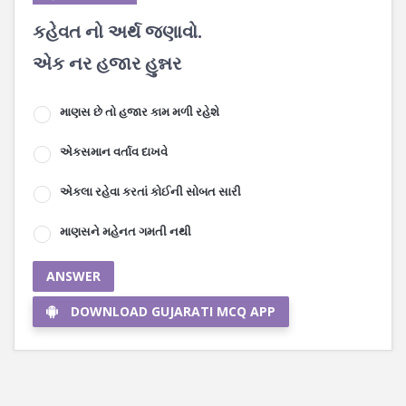
કહેવત નો અર્થ જણાવો.
એક નર હજાર હુન્નર
માણસ છે તો હજાર કામ મળી રહેશે
એકસમાન વર્તાવ દાખવે
એકલા રહેવા કરતાં કોઈની સોબત સારી
માણસને મહેનત ગમતી નથી
ANSWER
DOWNLOAD GUJARATI MCQ APP