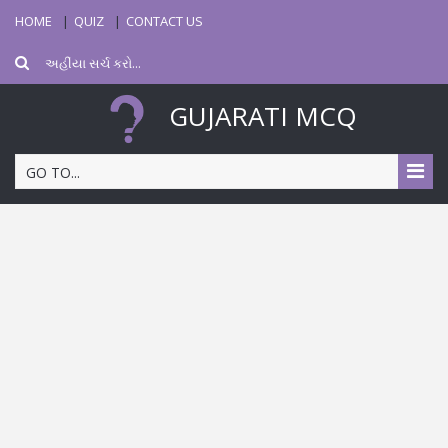
HOME
QUIZ
CONTACT US
GUJARATI MCQ
GO TO...