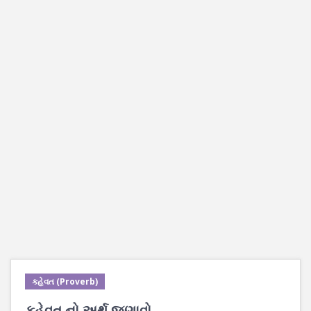
કહેવત (Proverb)
કહેવત નો અર્થ જણાવો.