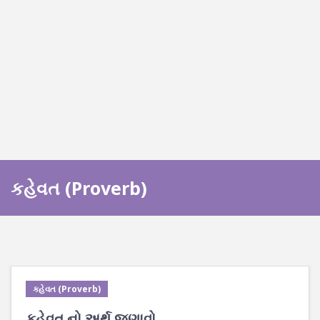
કહેવત (Proverb)
કહેવત (Proverb)
કહેવત નો અર્થ જણાવો.