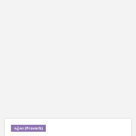
કહેવત (Proverb)