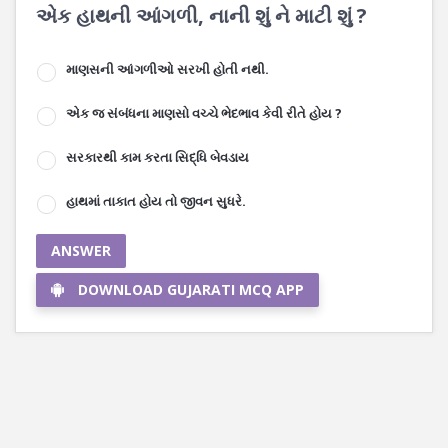
એક હાથની આંગળી, નાની શું ને માટી શું ?
માણસની આંગળીઓ સરખી હોતી નથી.
એક જ સંબંધના માણસો વચ્ચે ભેદભાવ કેવી રીતે હોય ?
સરકારથી કામ કરતા સિદ્ધિ બેવડાય
હાથમાં તાકાત હોય તો જીવન સુધરે.
ANSWER
DOWNLOAD GUJARATI MCQ APP