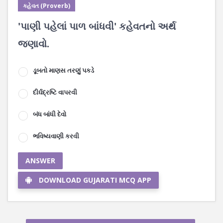
કહેવત (Proverb)
'પાણી પહેલાં પાળ બાંધવી' કહેવતનો અર્થ
જણાવો.
ડૂબતો માણસ તરણું પકડે
દીર્ઘદ્રષ્ટિ વાપરવી
બંધ બાંધી દેવો
ભવિષ્યવાણી કરવી
ANSWER
DOWNLOAD GUJARATI MCQ APP