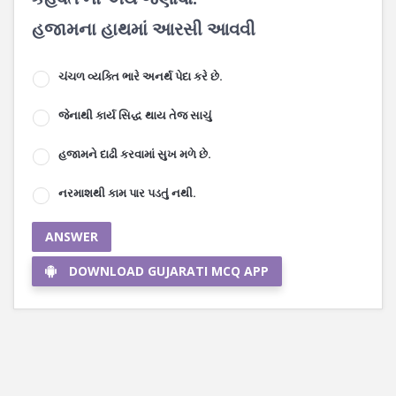
હજામના હાથમાં આરસી આવવી
ચંચળ વ્યક્તિ ભારે અનર્થ પેદા કરે છે.
જેનાથી કાર્ય સિદ્ધ થાય તેજ સાચું
હજામને દાઢી કરવામાં સુખ મળે છે.
નરમાશથી કામ પાર પડતું નથી.
ANSWER
DOWNLOAD GUJARATI MCQ APP