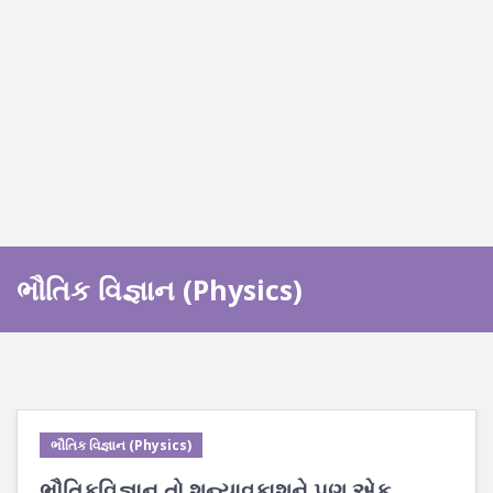
ભૌતિક વિજ્ઞાન (Physics)
ભૌતિક વિજ્ઞાન (Physics)
ભૌતિકવિજ્ઞાન તો શૂન્યાવકાશને પણ એક ___