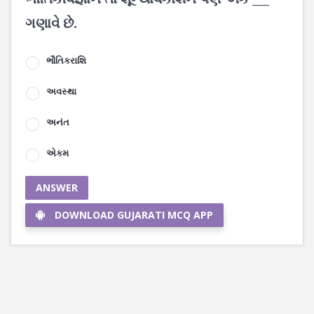
ગણાવે છે.
ભૌતિકરાશિ
અવસ્થા
અનંત
એકમ
ANSWER
DOWNLOAD GUJARATI MCQ APP