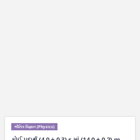
ભૌતિક વિજ્ઞાન (Physics)
કોઈ પદાર્થ (4.0 ± 0.3) s માં (14.0 ± 0.2) m