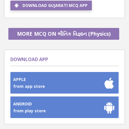
DOWNLOAD GUJARATI MCQ APP
MORE MCQ ON ભૌતિક વિજ્ઞાન (Physics)
DOWNLOAD APP
APPLE
from app store
ANDROID
from play store