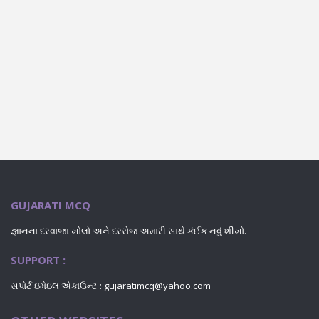
GUJARATI MCQ
જ્ઞાનના દરવાજા ખોલો અને દરરોજ અમારી સાથે કંઈક નવું શીખો.
SUPPORT :
સપોર્ટ ઇમેઇલ એકાઉન્ટ : gujaratimcq@yahoo.com