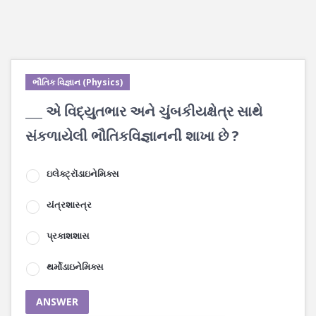
ભૌતિક વિજ્ઞાન (Physics)
___ એ વિદ્યુતભાર અને ચુંબકીયક્ષેત્ર સાથે
સંકળાયેલી ભૌતિકવિજ્ઞાનની શાખા છે ?
ઇલેક્ટ્રૉડાઇનેમિક્સ
યંત્રશાસ્ત્ર
પ્રકાશશાસ
થર્મોડાઇનેમિક્સ
ANSWER