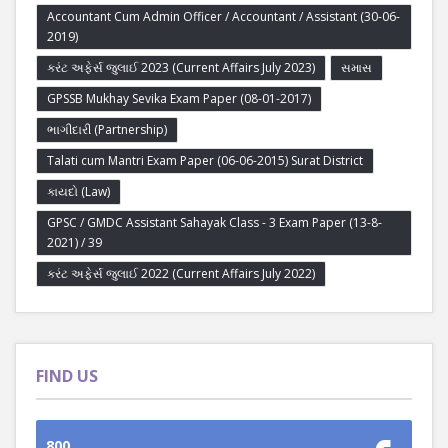
Accountant Cum Admin Officer / Accountant / Assistant (30-06-
2019)
કરંટ અફેર્સ જુલાઈ 2023 (Current Affairs July 2023)
સમાસ
GPSSB Mukhay Sevika Exam Paper (08-01-2017)
ભાગીદારી (Partnership)
Talati cum Mantri Exam Paper (06-06-2015) Surat District
કાયદો (Law)
GPSC / GMDC Assistant Sahayak Class - 3 Exam Paper (13-8-
2021) / 39
કરંટ અફેર્સ જુલાઈ 2022 (Current Affairs July 2022)
FIND US
800