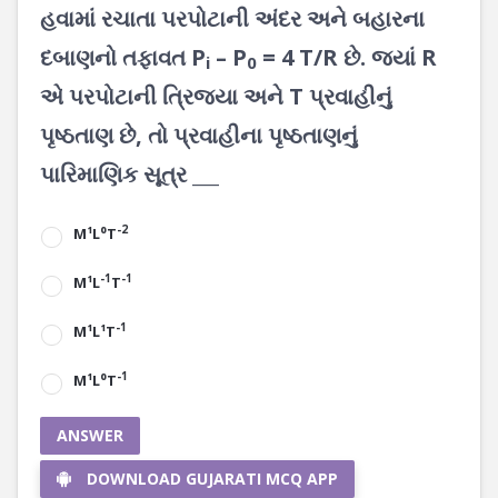
હવામાં રચાતા પરપોટાની અંદર અને બહારના
દબાણનો તફાવત P
– P
= 4 T/R છે. જ્યાં R
i
0
એ પરપોટાની ત્રિજ્યા અને T પ્રવાહીનું
પૃષ્ઠતાણ છે, તો પ્રવાહીના પૃષ્ઠતાણનું
પારિમાણિક સૂત્ર ___
-2
M¹L⁰T
-1
-1
M¹L
T
-1
M¹L¹T
-1
M¹L⁰T
ANSWER
DOWNLOAD GUJARATI MCQ APP