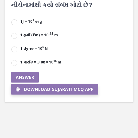
નીચેનામાંથી કયો સંબંધ ખોટો છે ?
1J = 10⁷ erg
-15
1 ફર્મી (fm) = 10
m
1 dyne = 10⁵ N
1 પાર્સેક = 3.08 × 10¹⁶ m
ANSWER
DOWNLOAD GUJARATI MCQ APP