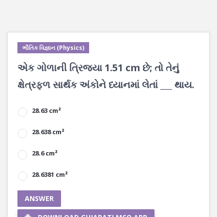
ભૌતિક વિજ્ઞાન (Physics)
એક ગોળાની ત્રિજ્યા 1.51 cm છે; તો તેનું
ક્ષેત્રફળ સાર્થક અંકોને ધ્યાનમાં લેતાં ___ થાય.
28.63 cm²
28.638 cm²
28.6 cm²
28.6381 cm²
ANSWER