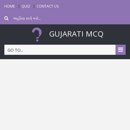
HOME
QUIZ
CONTACT US
GUJARATI MCQ
GO TO...