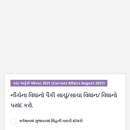
કરંટ અફેર્સ ઓગસ્ટ 2021 (Current Affairs August 2021)
નીચેના વિધાનો પૈકી સાચું/સાચા વિધાન/ વિધાનો
પસંદ કરો.
વર્તમાનમાં ગુજરાતમાં સિંહની વસતી 674 છે.