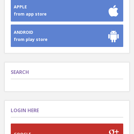
APPLE
from app store
ANDROID
from play store
SEARCH
LOGIN HERE