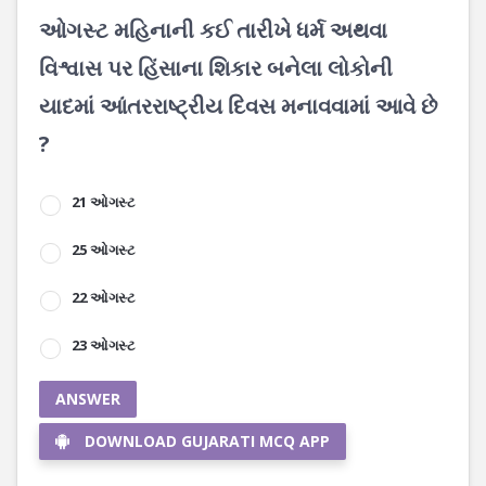
ઓગસ્ટ મહિનાની કઈ તારીખે ધર્મ અથવા
વિશ્વાસ પર હિંસાના શિકાર બનેલા લોકોની
યાદમાં આંતરરાષ્ટ્રીય દિવસ મનાવવામાં આવે છે
?
21 ઓગસ્ટ
25 ઓગસ્ટ
22 ઓગસ્ટ
23 ઓગસ્ટ
ANSWER
DOWNLOAD GUJARATI MCQ APP