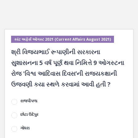
કરંટ અફેર્સ ઓગસ્ટ 2021 (Current Affairs August 2021)
શ્રી વિજયભાઈ રૂપાણીની સરકારના
સુશાસનના 5 વર્ષ પૂર્ણ થવા નિમિત્તે 9 ઓગસ્ટના
રોજ 'વિશ્વ આદિવાસ દિવસ’ની રાજ્યકક્ષાની
ઉજવણી કયા સ્થળે કરવામાં આવી હતી ?
રાજપીપળા
છોટા ઉદેપુર
ગોધરા