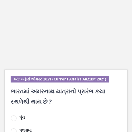
કરંટ અફેર્સ ઓગસ્ટ 2021 (Current Affairs August 2021)
ભારતમાં અમરનાથ યાત્રાનો પ્રારંભ કયા
સ્થળેથી થાય છે ?
પૂંચ
પુલવામા