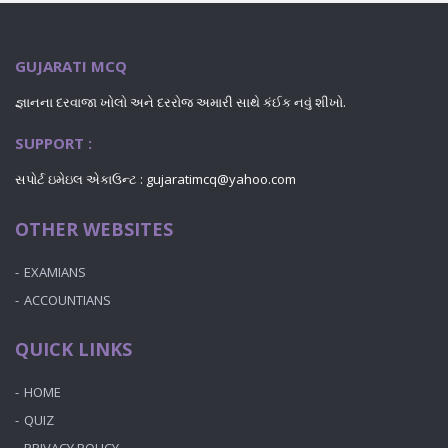
GUJARATI MCQ
જ્ઞાનના દરવાજા ખોલો અને દરરોજ અમારી સાથે કંઈક નવું શીખો.
SUPPORT :
સપોર્ટ ઇમેઇલ એકાઉન્ટ : gujaratimcq@yahoo.com
OTHER WEBSITES
EXAMIANS
ACCOUNTIANS
QUICK LINKS
HOME
QUIZ