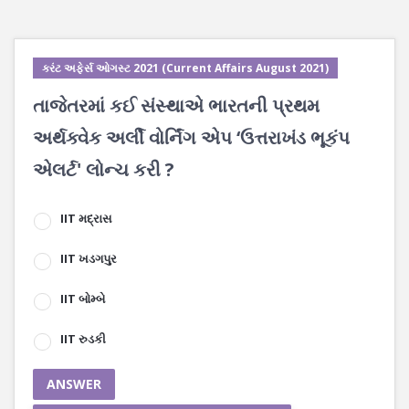
કરંટ અફેર્સ ઓગસ્ટ 2021 (Current Affairs August 2021)
તાજેતરમાં કઈ સંસ્થાએ ભારતની પ્રથમ
અર્થક્વેક અર્લી વોર્નિંગ એપ ‘ઉત્તરાખંડ ભૂકંપ
એલર્ટ' લોન્ચ કરી ?
IIT મદ્રાસ
IIT ખડગપુર
IIT બોમ્બે
IIT રુડકી
ANSWER