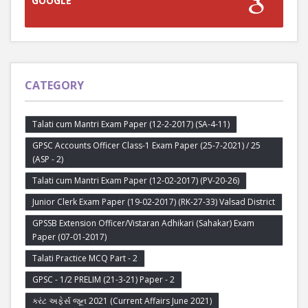
GOOGLE
CATEGORY
Talati cum Mantri Exam Paper (12-2-2017) (SA-4-11)
GPSC Accounts Officer Class-1 Exam Paper (25-7-2021) / 25
(ASP - 2)
Talati cum Mantri Exam Paper (12-02-2017) (PV-20-26)
Junior Clerk Exam Paper (19-02-2017) (RK-27-33) Valsad District
GPSSB Extension Officer/Vistaran Adhikari (Sahakar) Exam
Paper (07-01-2017)
Talati Practice MCQ Part - 2
GPSC - 1/2 PRELIM (21-3-21) Paper - 2
કરંટ અફેર્સ જૂન 2021 (Current Affairs June 2021)