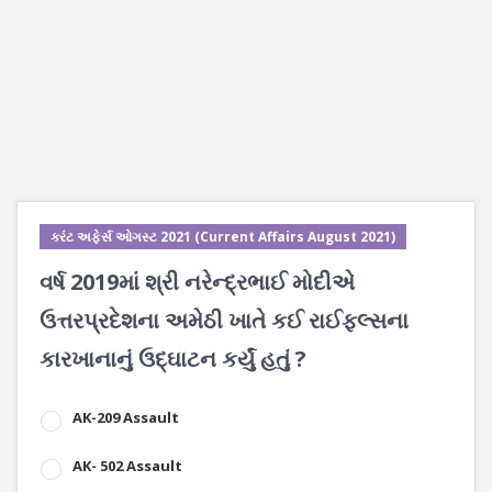
કરંટ અફેર્સ ઓગસ્ટ 2021 (Current Affairs August 2021)
વર્ષ 2019માં શ્રી નરેન્દ્રભાઈ મોદીએ
ઉત્તરપ્રદેશના અમેઠી ખાતે કઈ રાઈફલ્સના
કારખાનાનું ઉદ્ઘાટન કર્યું હતું ?
AK-209 Assault
AK- 502 Assault