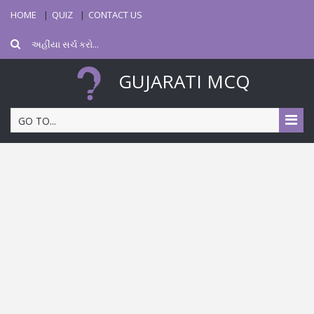
HOME
QUIZ
CONTACT US
GUJARATI MCQ
GO TO...