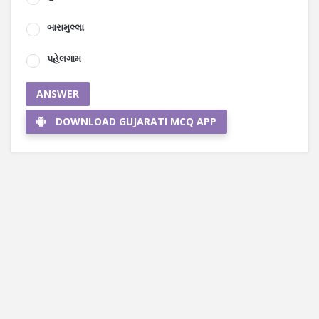
બારામુલ્લા
પહેલગામ
ANSWER
DOWNLOAD GUJARATI MCQ APP