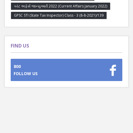
કરંટ અફેર્સ જાન્યુઆરી 2022 (Current Affairs January 2022)
GPSC STI (State Tax Inspector) Class - 3 (8-8-2021)/139
FIND US
800
FOLLOW US