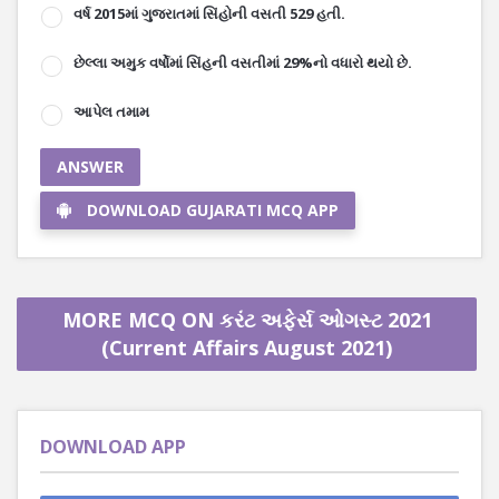
વર્ષ 2015માં ગુજરાતમાં સિંહોની વસતી 529 હતી.
છેલ્લા અમુક વર્ષોમાં સિંહની વસતીમાં 29%નો વધારો થયો છે.
આપેલ તમામ
ANSWER
DOWNLOAD GUJARATI MCQ APP
MORE MCQ ON કરંટ અફેર્સ ઓગસ્ટ 2021
(Current Affairs August 2021)
DOWNLOAD APP