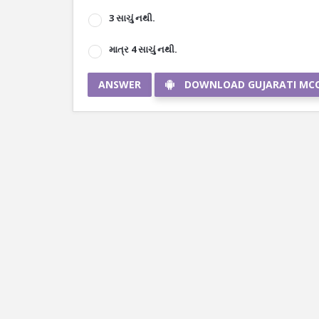
3 સાચું નથી.
માત્ર 4 સાચું નથી.
ANSWER
DOWNLOAD GUJARATI MC