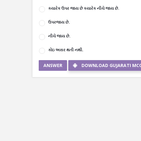
કયારેક ઉપર જાય છે કયારેક નીચે જાય છે.
ઉપરજાય છે.
નીચે જાય છે.
કોઇ અસર થતી નથી.
ANSWER
DOWNLOAD GUJARATI MC