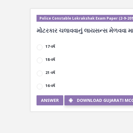
Police Constable Lokrakshak Exam Paper (2-9-201
મોટરકાર ચલાવવાનું લાયસન્સ મેળવવા મ
17 વર્ષ
18 વર્ષ
21 વર્ષ
16 વર્ષ
ANSWER
DOWNLOAD GUJARATI MC