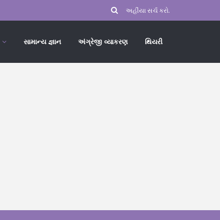
સામાન્ય જ્ઞાન
અંગ્રેજી વ્યાકરણ
થિયરી