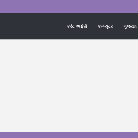
કરંટ અફેર્સ
કમ્પ્યુટર
ગુજરાત