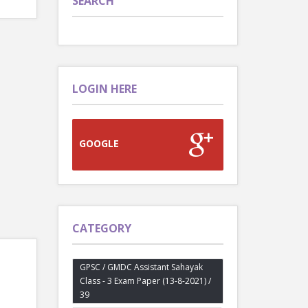
SEARCH
LOGIN HERE
GOOGLE
CATEGORY
GPSC / GMDC Assistant Sahayak
Class - 3 Exam Paper (13-8-2021) /
39