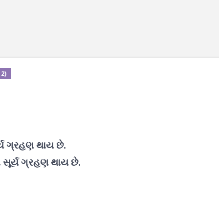
2)
ર્ય ગ્રહણ થાય છે.
ં સૂર્ય ગ્રહણ થાય છે.