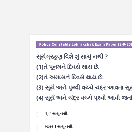
Police Constable Lokrakshak Exam Paper (2-9-201
સૂર્યગ્રહણ વિશે શું સાચું નથી ?
(1)તે પૂનમને દિવસે થાય છે.
(2)તે અમાસને દિવસે થાય છે.
(3) સૂર્ય અને પૃથ્વી વચ્ચે ચંદ્ર આવતા સૂ
(4) સૂર્ય અને ચંદ્ર વચ્ચે પૃથ્વી આવી જતા
1, 4 સાચું નથી.
માત્ર 1 સાચું નથી.