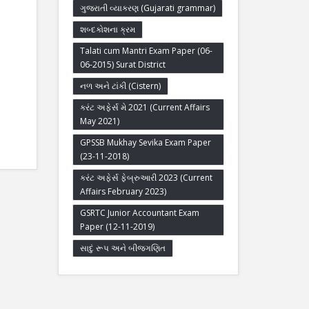
ગુજરાતી વ્યાકરણ (Gujarati grammar)
શબ્દકોશના ક્રમ
Talati cum Mantri Exam Paper (06-
06-2015) Surat District
નળ અને ટાંકી (Cistern)
કરંટ અફેર્સ મે 2021 (Current Affairs
May 2021)
GPSSB Mukhay Sevika Exam Paper
(23-11-2018)
કરંટ અફેર્સ ફેબ્રુઆરી 2023 (Current
Affairs February 2023)
GSRTC Junior Accountant Exam
Paper (12-11-2019)
સાદું રૂપ અને બીજગણિત