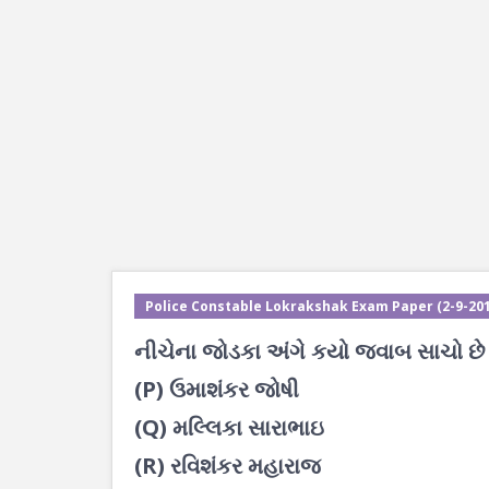
Police Constable Lokrakshak Exam Paper (2-9-201
નીચેના જોડકા અંગે કયો જવાબ સાચો છે
(P) ઉમાશંકર જોષી
(Q) મલ્લિકા સારાભાઇ
(R) રવિશંકર મહારાજ