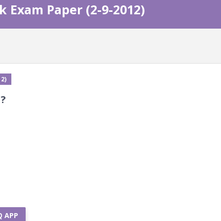
k Exam Paper (2-9-2012)
2)
 ?
Q APP