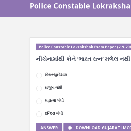
Police Constable Lokraksha
Police Constable Lokrakshak Exam Paper (2-9-201
નીચેનામાંથી કોને ‘ભારત રત્ન’ મળેલ નથી
મોરારજી દેસાઇ
રાજીવ ગાંધી
મહાત્મા ગાંધી
ઇન્દિરા ગાંધી
ANSWER
DOWNLOAD GUJARATI MC