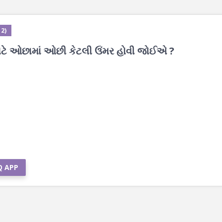
2)
ાટે ઓછામાં ઓછી કેટલી ઉંમર હોવી જોઈએ ?
Q APP