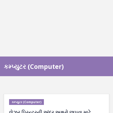
કમ્પ્યુટર (Computer)
કમ્પ્યુટર (Computer)
લેઝર પ્રિન્ટરની અંદર અક્ષરો છાપવા માટે