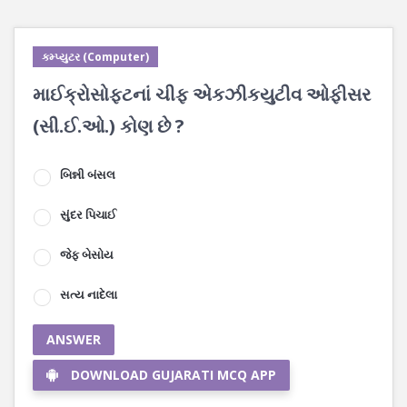
કમ્પ્યુટર (Computer)
માઈક્રોસોફટનાં ચીફ એકઝીકયુટીવ ઓફીસર
(સી.ઈ.ઓ.) કોણ છે ?
બિન્ની બંસલ
સુંદર પિચાઈ
જેફ બેસોય
સત્ય નાદેલા
ANSWER
DOWNLOAD GUJARATI MCQ APP