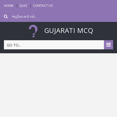
HOME
QUIZ
CONTACT US
GUJARATI MCQ
GO TO...