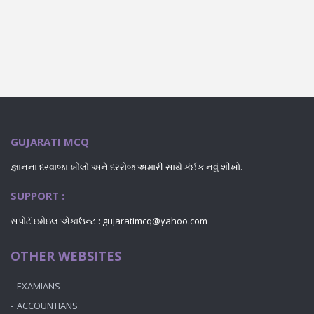
GUJARATI MCQ
જ્ઞાનના દરવાજા ખોલો અને દરરોજ અમારી સાથે કંઈક નવું શીખો.
SUPPORT :
સપોર્ટ ઇમેઇલ એકાઉન્ટ : gujaratimcq@yahoo.com
OTHER WEBSITES
EXAMIANS
ACCOUNTIANS