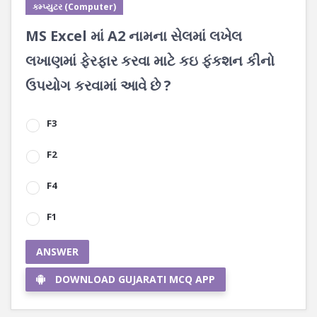
કમ્પ્યુટર (Computer)
MS Excel માં A2 નામના સેલમાં લખેલ
લખાણમાં ફેરફાર કરવા માટે કઇ ફંકશન કીનો
ઉપયોગ કરવામાં આવે છે ?
F3
F2
F4
F1
ANSWER
DOWNLOAD GUJARATI MCQ APP