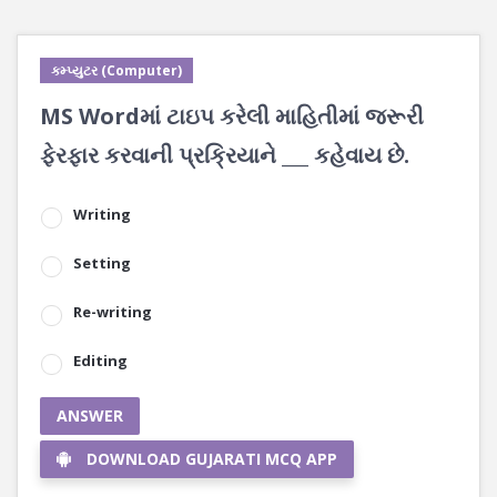
કમ્પ્યુટર (Computer)
MS Wordમાં ટાઇપ કરેલી માહિતીમાં જરૂરી
ફેરફાર કરવાની પ્રક્રિયાને ___ કહેવાય છે.
Writing
Setting
Re-writing
Editing
ANSWER
DOWNLOAD GUJARATI MCQ APP