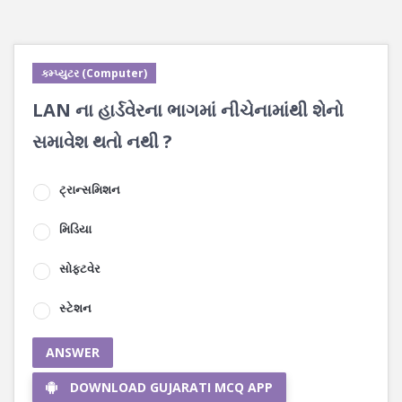
કમ્પ્યુટર (Computer)
LAN ના હાર્ડવેરના ભાગમાં નીચેનામાંથી શેનો
સમાવેશ થતો નથી ?
ટ્રાન્સમિશન
મિડિયા
સોફ્ટવેર
સ્ટેશન
ANSWER
DOWNLOAD GUJARATI MCQ APP