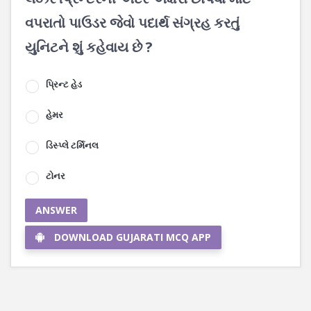
વપરાતો પાઉડર જેવો પદાર્થ સંગ્રહ કરતું
યુનિટને શું કહેવાય છે ?
પ્રિન્ટ હેડ
હેમર
ડિસ્પ્લે ટર્મિનલ
ટોનર
ANSWER
DOWNLOAD GUJARATI MCQ APP