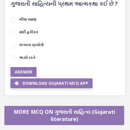
ગુજરાતી સાહિત્યની પ્રથમ આત્મકથા કઈ છે ?
સીધા ચઢાણ
મારી હકીકત
સત્યના પ્રયોગો
અડધે રસ્તે
ANSWER
DOWNLOAD GUJARATI MCQ APP
MORE MCQ ON ગુજરાતી સાહિત્ય (Gujarati
literature)