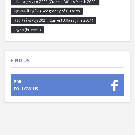
કરંટ અફેર્સ માર્ચ 2022 (Current Affairs March 2022)
ગુજરાતની ભૂગોળ (Geography of Gujarat)
કરંટ અફેર્સ જૂન 2021 (Current Affairs June 2021)
કહેવત (Proverb)
FIND US
800
FOLLOW US