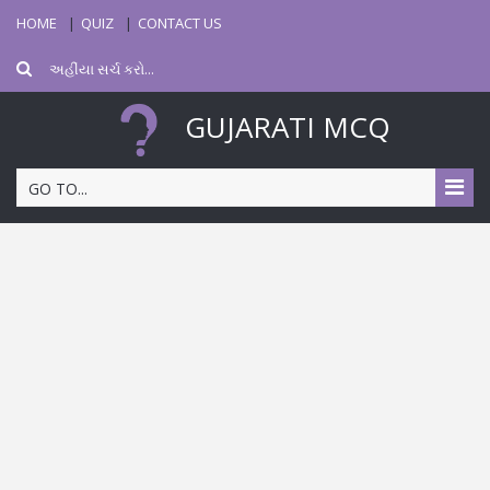
HOME
QUIZ
CONTACT US
GUJARATI MCQ
GO TO...