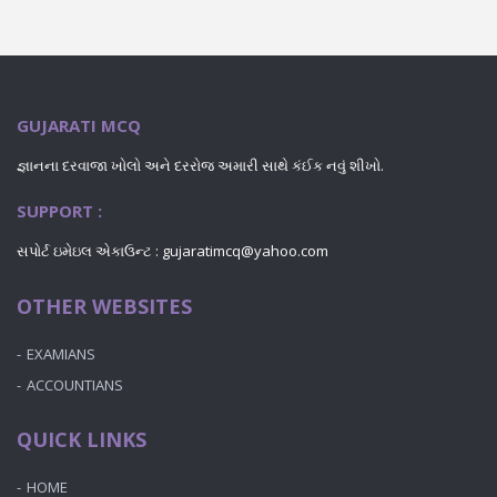
GUJARATI MCQ
જ્ઞાનના દરવાજા ખોલો અને દરરોજ અમારી સાથે કંઈક નવું શીખો.
SUPPORT :
સપોર્ટ ઇમેઇલ એકાઉન્ટ : gujaratimcq@yahoo.com
OTHER WEBSITES
EXAMIANS
ACCOUNTIANS
QUICK LINKS
HOME