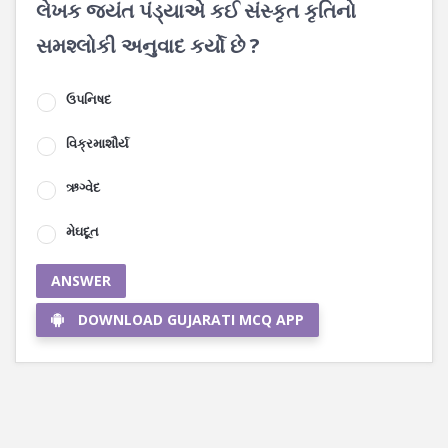
લેખક જયંત પંડ્યાએ કઈ સંસ્કૃત કૃતિનો
સમશ્લોકી અનુવાદ કર્યો છે ?
ઉપનિષદ
વિક્રમાશૌર્ય
ઋગ્વેદ
મેઘદૂત
ANSWER
DOWNLOAD GUJARATI MCQ APP