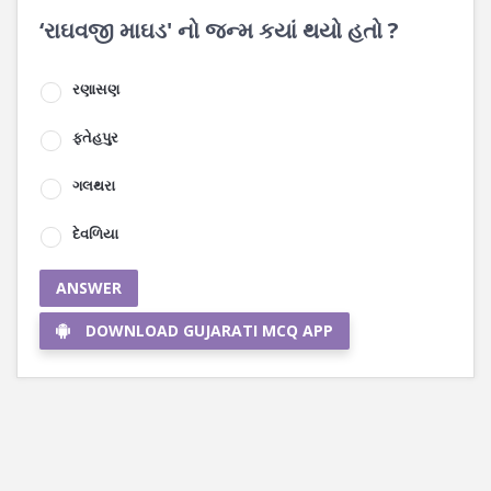
‘રાઘવજી માઘડ' નો જન્મ કયાં થયો હતો ?
રણાસણ
ફતેહપુર
ગલથરા
દેવળિયા
ANSWER
DOWNLOAD GUJARATI MCQ APP