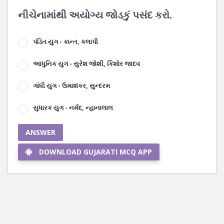
નીચેનામાંથી અયોગ્ય જોડકું પસંદ કરો.
પંડિત યુગ - કાન્ત, કલાપી
આધુનિક યુગ - સુરેશ જોશી, કિશોર જાદવ
ગાંધી યુગ - ઉમાશંકર, સુન્દરમ
સુધારક યુગ - નર્મદ, ન્હાનાલાલ
ANSWER
DOWNLOAD GUJARATI MCQ APP