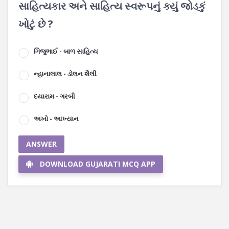
સાહિત્યકાર અને સાહિત્ય સ્વરૂપનું ક્યું જોડકું
ખોટું છે ?
ગિજુભાઈ - બાળ સાહિત્ય
ન્હાનાલાલ - ડોલન શૈલી
દયારામ - ગરબી
અખો - આખ્યાન
ANSWER
DOWNLOAD GUJARATI MCQ APP