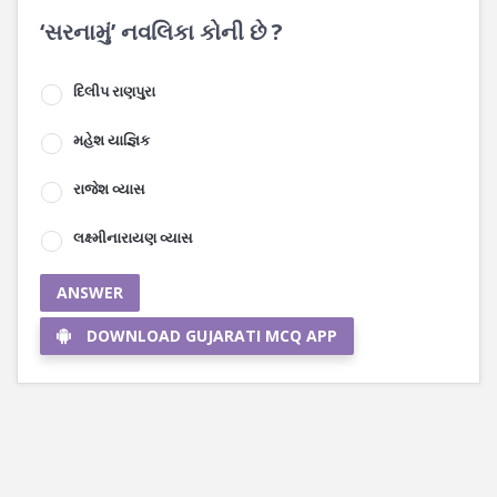
‘સરનામું’ નવલિકા કોની છે ?
દિલીપ રાણપુરા
મહેશ યાજ્ઞિક
રાજેશ વ્યાસ
લક્ષ્મીનારાયણ વ્યાસ
ANSWER
DOWNLOAD GUJARATI MCQ APP