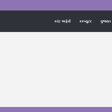
કરંટ અફેર્સ
કમ્પ્યુટર
ગુજરાત