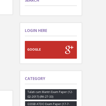
SEARCH
LOGIN HERE
GOOGLE
CATEGORY
Talati cum Mantri Exam Paper (12-
02-2017) (RK-27-33)
GSSSB ATDO Exam Paper (17-7-