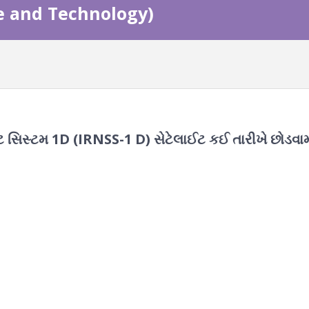
nce and Technology)
સિસ્ટમ 1D (IRNSS-1 D) સેટેલાઈટ કઈ તારીખે છોડવામ