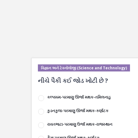
વિજ્ઞાન અને ટેકનોલોજી (Science and Technology)
નીચે પૈકી કઈ જોડ ખોટી છે ?
કલ્પક્કમ-પરમાણુ ઊર્જા મથક-તમિલનાડુ
કુડનકુલા-પરમાણુ ઊર્જા મથક-કર્ણાટક
રાવતભાટા-પરમાણુ ઉર્જા મથક-રાજસ્થાન
કૈગા પરમાણુ ઊર્જા મથક-કર્ણાટક