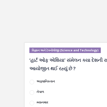
વિજ્ઞાન અને ટેકનોલોજી (Science and Technology)
‘હાર્ટ ઓફ એશિયા' સંમેલન ક્યા દેશની ર
આયોજીત થઈ રહ્યું છે ?
અફઘાનિસ્તાન
નેપાળ
મ્યાનમાર