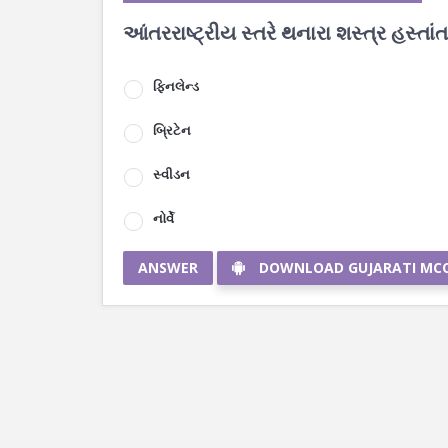
આંતરરાષ્ટ્રીય સ્તરે થનારા શસ્ત્ર હસ્ત
ફિનલેન્ડ
બ્રિટેન
સ્વીડન
નોર્વે
ANSWER
DOWNLOAD GUJARATI MC