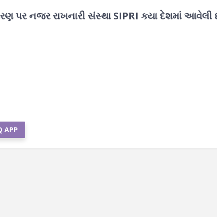
ાંતરણ પર નજર રાખનારી સંસ્થા SIPRI ક્યા દેશમાં આવેલી છ
Q APP