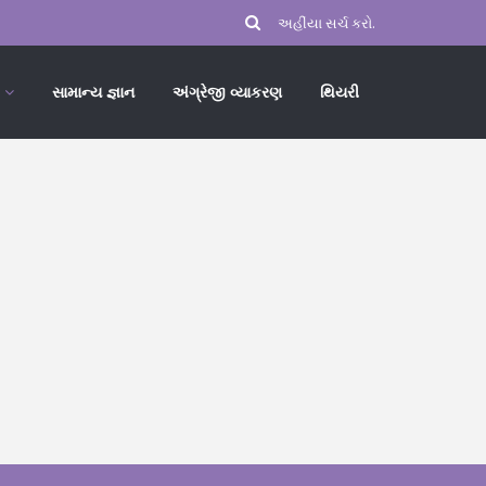
સામાન્ય જ્ઞાન
અંગ્રેજી વ્યાકરણ
થિયરી