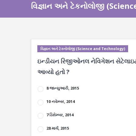
વિજ્ઞાન અને ટેકનોલોજી (Scie
વિજ્ઞાન અને ટેકનોલોજી (Science and Technology)
ઇન્ડીયન રિજીઓનલ નેવિગેશન સેટેલાઇટ 
આવ્યો હતો ?
8 જાન્યુઆરી, 2015
10 નવેમ્બર, 2014
7 ડિસેમ્બર, 2014
28 માર્ચ, 2015