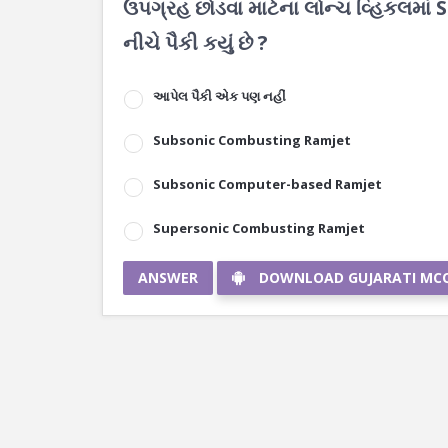
ઉપગ્રહ છોડવા માટેના લોન્ચ વ્હિકલમાં 
નીચે પૈકી કયું છે ?
આપેલ પૈકી એક પણ નહીં
Subsonic Combusting Ramjet
Subsonic Computer-based Ramjet
Supersonic Combusting Ramjet
ANSWER
DOWNLOAD GUJARATI MC