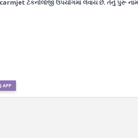
Scarmjet ટેકનોલોજી ઉપયોગમાં લેવાય છે. તેનું પુરૂ ના
Q APP