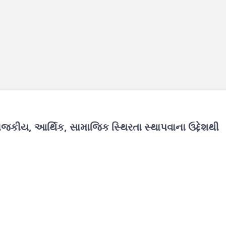
ાજકીય, આર્થિક, સામાજિક સ્થિરતા સ્થાપવાના ઉદ્દેશથી