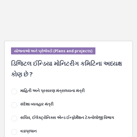
યોજનાઓ અને પ્રોજેક્ટો (Plans and projects)
ડિજિટલ ઈન્ડિયા મોનિટરીંગ કમિટિના અધ્યક્ષ
કોણ છે ?
માહિતી અને પ્રસારણ મંત્રાલયના મંત્રી
સંદેશા વ્યવહાર મંત્રી
સચિવ, ઈલેક્ટ્રોનિક્સ એન્ડ ઈન્ફોર્મેશન ટેકનોલોજી વિભાગ
વડાપ્રધાન