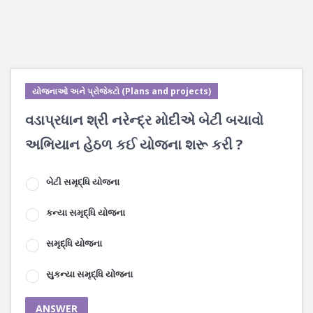
યોજનાઓ અને પ્રોજેક્ટો (Plans and projects)
વડાપ્રધાન શ્રી નરેન્દ્ર મોદીએ બેટી બચાવો
અભિયાન હેઠળ કઈ યોજના શરૂ કરી ?
બેટી સમૃદ્ધિ યોજના
કન્યા સમૃદ્ધિ યોજના
સમૃદ્ધિ યોજના
સુકન્યા સમૃદ્ધિ યોજના
ANSWER