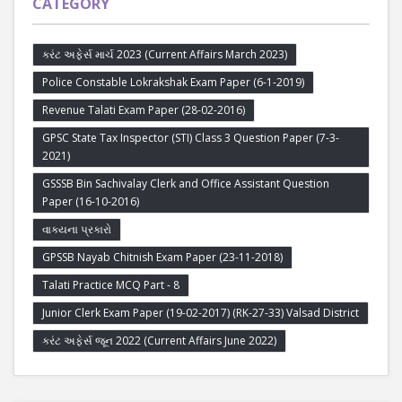
CATEGORY
કરંટ અફેર્સ માર્ચ 2023 (Current Affairs March 2023)
Police Constable Lokrakshak Exam Paper (6-1-2019)
Revenue Talati Exam Paper (28-02-2016)
GPSC State Tax Inspector (STI) Class 3 Question Paper (7-3-
2021)
GSSSB Bin Sachivalay Clerk and Office Assistant Question
Paper (16-10-2016)
વાક્યના પ્રકારો
GPSSB Nayab Chitnish Exam Paper (23-11-2018)
Talati Practice MCQ Part - 8
Junior Clerk Exam Paper (19-02-2017) (RK-27-33) Valsad District
કરંટ અફેર્સ જૂન 2022 (Current Affairs June 2022)