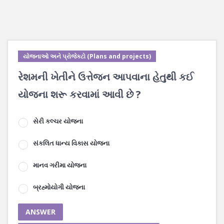
યોજનાઓ અને પ્રોજેક્ટો (Plans and projects)
રેશમની ખેતીને ઉત્તેજન આપવાના હેતુથી કઈ
યોજના શરૂ કરવામાં આવી છે ?
સેરી કલ્ચર યોજના
સંકલિત ધાન્ય વિકાસ યોજના
માનવ ગરીમા યોજના
બ્રહ્મોયોગી યોજના
ANSWER