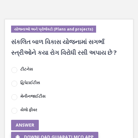
યોજનાઓ અને પ્રોજેક્ટો (Plans and projects)
સંકલિત બાળ વિકાસ યોજનામાં સગર્ભા
સ્ત્રીઓને કયા રોગ વિરોધી રસી અપાય છે ?
ટીટનેસ
હિપેટાઈટીસ
મેનીનજાઈટીસ
યેલો ફીવર
ANSWER
DOWNLOAD GUJARATI MCQ APP