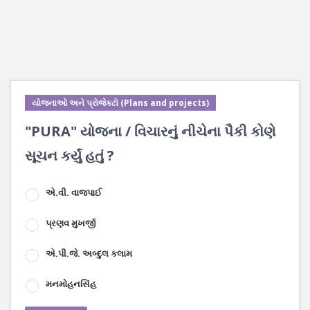
યોજનાઓ અને પ્રોજેક્ટો (Plans and projects)
"PURA" યોજના / વિચારનું નીચેના પૈકી કોણે
સૂચન કર્યું હતું ?
એ.વી. વાજપાઈ
પ્રણવ મુખર્જી
એ.પી.જે. અબ્દુલ કલામ
મનમોહનસિંહ