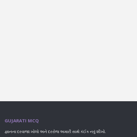
GUJARATI MCQ
જ્ઞાનના દરવાજા ખોલો અને દરરોજ અમારી સાથે કંઈક નવું શીખો.