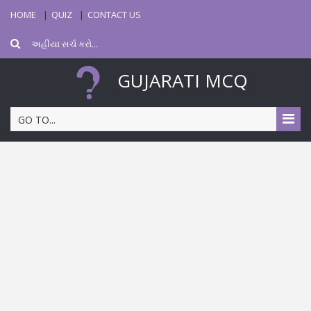
HOME
QUIZ
CONTACT US
GUJARATI MCQ
GO TO...