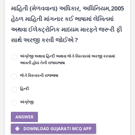
માહિતી (મેળવવાના) અધિકાર, અધિનિયમ,2005
હેઠળ માહિતી માંગનાર કઈ ભાષામાં લેખિતમાં
અથવા ઈલેક્ટ્રોનિક માધ્યમ મારફતે જરૂરી ફી
સાથે અરજી કરવી જોઈએ ?
અંગ્રેજી અથવા હિન્દી અથવા જે તે વિસ્તારમાં અરજી કરવામાં
આવતી હોય તેની રાજયભાષા
જે તે વિસ્તારની રાજભાષા
હિન્દી
અંગ્રેજી
ANSWER
DOWNLOAD GUJARATI MCQ APP