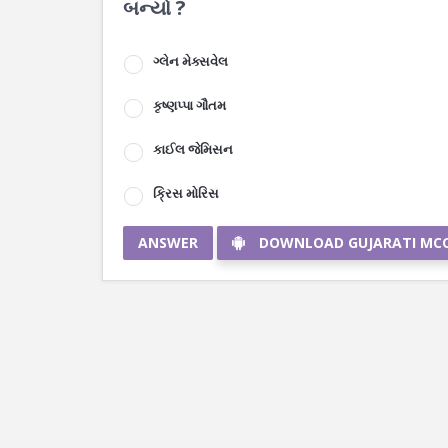
બન્યો ?
ગ્લેન મેક્સવેલ
કૃષ્ણપ્પા ગૌતમ
કાઈલ જેમિસન
ક્રિસ મોરિસ
ANSWER
DOWNLOAD GUJARATI MC