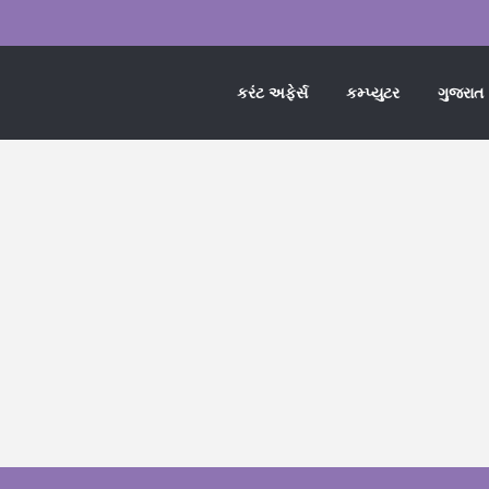
કરંટ અફેર્સ
કમ્પ્યુટર
ગુજરાત