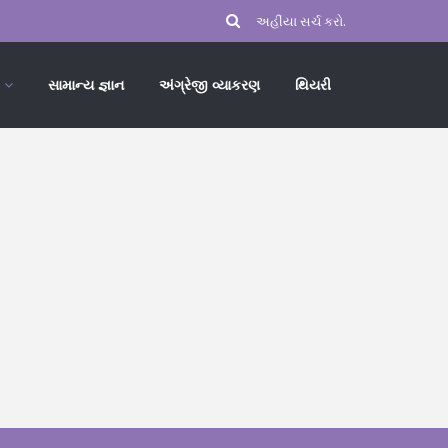
સામાન્ય જ્ઞાન
અંગ્રેજી વ્યાકરણ
થિયરી