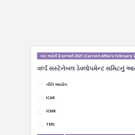
કરંટ અફેર્સ ફેબ્રુઆરી 2021 (Current Affairs February 
વર્લ્ડ સસ્ટેનેબલ ડેવલોપમેન્ટ સમિટનું આ
નીતિ આયોગ
ICAR
ICMR
TERI