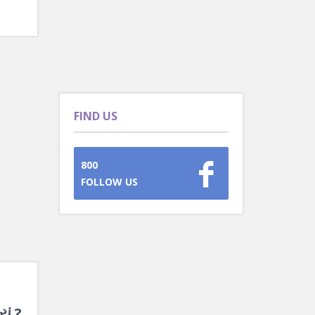
FIND US
800
FOLLOW US
ું ?