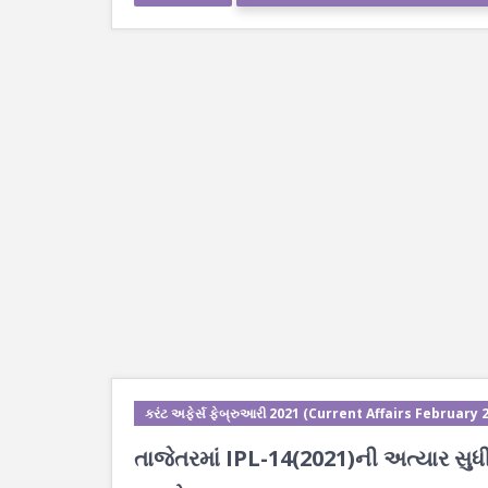
કરંટ અફેર્સ ફેબ્રુઆરી 2021 (Current Affairs February 
તાજેતરમાં IPL-14(2021)ની અત્યાર સુધ