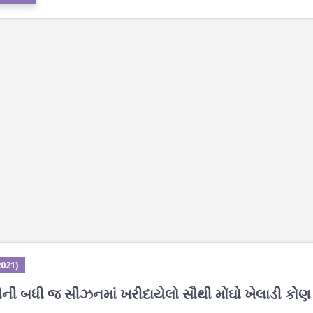
2021)
ીની બધી જ સીઝનમાં ખરીદાયેલો સૌથી મોંઘો ખેલાડી કોણ