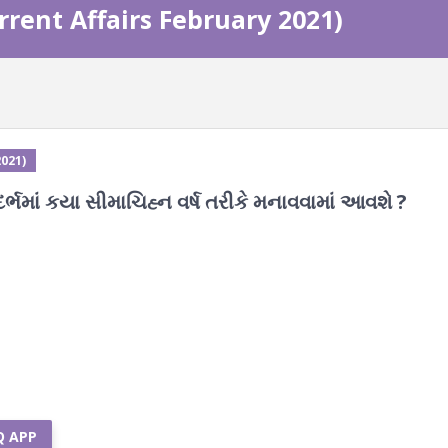
urrent Affairs February 2021)
2021)
્ભમાં કયા સીમાચિહ્ન વર્ષ તરીકે મનાવવામાં આવશે ?
Q APP