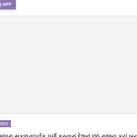
Q APP
2021)
ા સફળતાપૂર્વક પૂર્ણ કરનારું દેશનું છઠ્ઠું રાજ્ય કયું બન્ય