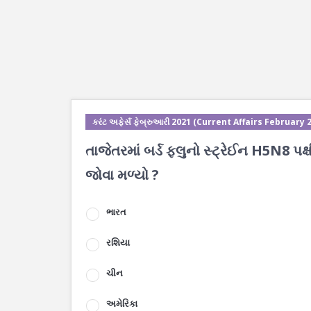
કરંટ અફેર્સ ફેબ્રુઆરી 2021 (Current Affairs February 
તાજેતરમાં બર્ડ ફલુનો સ્ટ્રેઈન H5N8 પક્ષ
જોવા મળ્યો ?
ભારત
રશિયા
ચીન
અમેરિકા