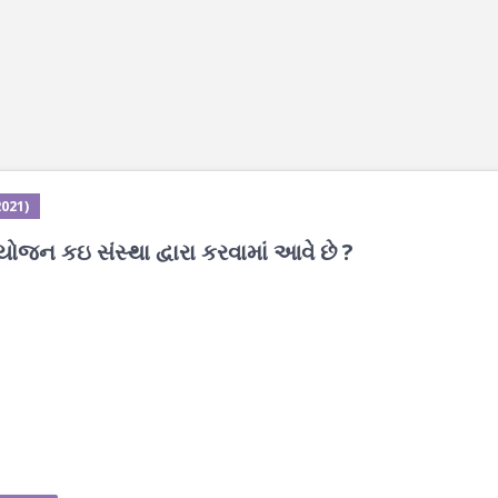
2021)
યોજન કઇ સંસ્થા દ્વારા કરવામાં આવે છે ?