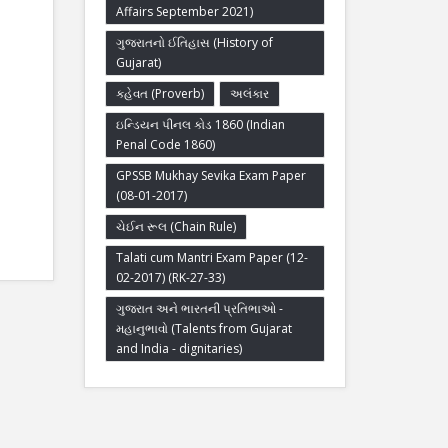
Affairs September 2021)
ગુજરાતનો ઈતિહાસ (History of
Gujarat)
કહેવત (Proverb)
અલંકાર
ઇન્ડિયન પીનલ કોડ 1860 (Indian
Penal Code 1860)
GPSSB Mukhay Sevika Exam Paper
(08-01-2017)
ચેઈન રૂલ (Chain Rule)
Talati cum Mantri Exam Paper (12-
02-2017) (RK-27-33)
ગુજરાત અને ભારતની પ્રતિભાઓ -
મહાનુભાવો (Talents from Gujarat
and India - dignitaries)