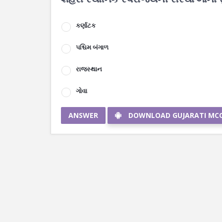
કર્ણાટક
પશ્ચિમ બંગાળ
રાજસ્થાન
ગોવા
ANSWER
DOWNLOAD GUJARATI MC