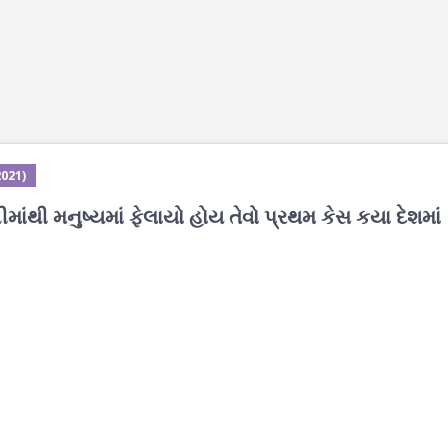
2021)
ીમાંથી મનુષ્યમાં ફેલાયો હોય તેવો પ્રથમ કેસ કયા દેશમાં