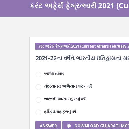
કરંટ અફેર્સ ફેબ્રુઆરી 2021 (C
કરંટ અફેર્સ ફેબ્રુઆરી 2021 (Current Affairs February 
2021-22ના વર્ષને ભારતીય ઇતિહાસના સંદર
આપેલ તમામ
ચંદ્રયાન-3 અભિયાન માટેનું વર્ષ
ભારતની આઝાદીનું 75મું વર્ષ
હરિદ્વાર મહાકુંભનું વર્ષ
ANSWER
DOWNLOAD GUJARATI MC