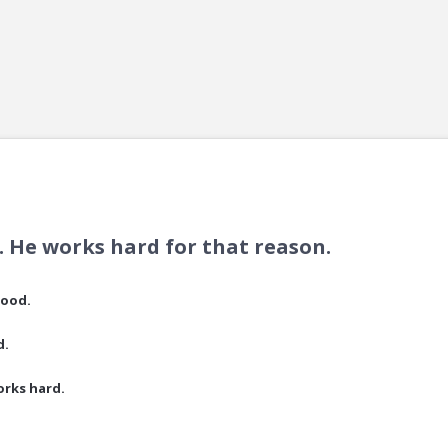
. He works hard for that reason.
hood.
d.
orks hard.