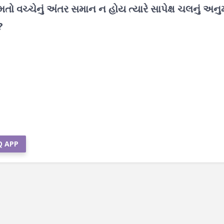
િંમતો વચ્ચેનું અંતર સમાન ન હોય ત્યારે સાપેક્ષ ચલનું અન
?
Q APP