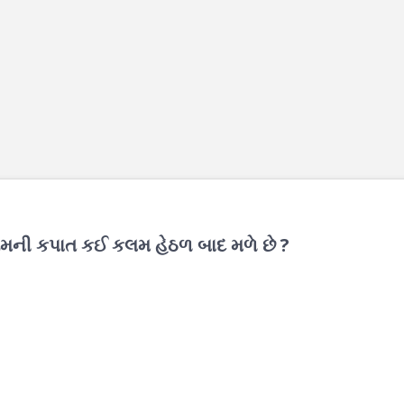
િયમની કપાત કઈ કલમ હેઠળ બાદ મળે છે ?