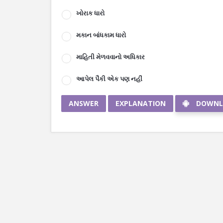
ખોરાક ધારો
મકાન બાંધકામ ધારો
માહિતી મેળવવાનો અધિકાર
આપેલ પૈકી એક પણ નહીં
ANSWER
EXPLANATION
DOWNL