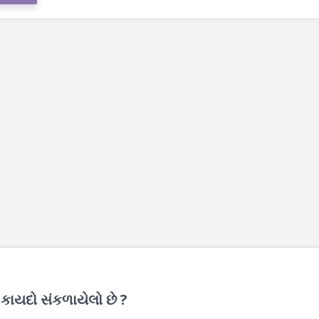
 કાયદો સંકળાયેલો છે ?