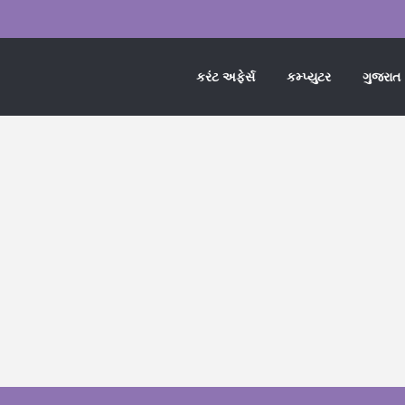
કરંટ અફેર્સ
કમ્પ્યુટર
ગુજરાત