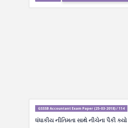
GSSSB Accountant Exam Paper (25-03-2018) / 114
ધંધાકીય નીતિમતા સાથે નીચેના પૈકી ક્યો