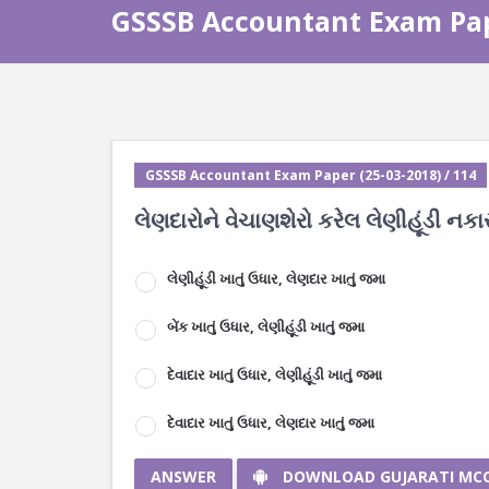
GSSSB Accountant Exam Pape
GSSSB Accountant Exam Paper (25-03-2018) / 114
લેણદારોને વેચાણશેરો કરેલ લેણીહૂંડી નકાર
લેણીહૂંડી ખાતું ઉધાર, લેણદાર ખાતું જમા
બેંક ખાતું ઉધાર, લેણીહૂંડી ખાતું જમા
દેવાદાર ખાતું ઉધાર, લેણીહૂંડી ખાતું જમા
દેવાદાર ખાતું ઉધાર, લેણદાર ખાતું જમા
ANSWER
DOWNLOAD GUJARATI MC