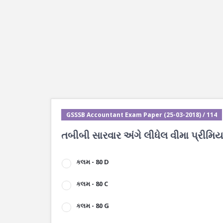
GSSSB Accountant Exam Paper (25-03-2018) / 114
તબીબી સારવાર અંગે લીધેલ વીમા પ્રીમ
કલમ - 80 D
કલમ - 80 C
કલમ - 80 G