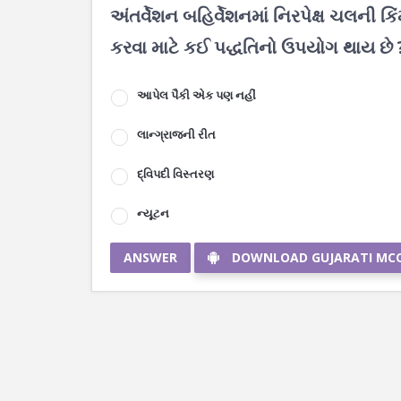
અંતર્વેશન બહિર્વેશનમાં નિરપેક્ષ ચલની ક
કરવા માટે કઈ પદ્ધતિનો ઉપયોગ થાય છે 
આપેલ પૈકી એક પણ નહીં
લાન્ગ્રાજની રીત
દ્વિપદી વિસ્તરણ
ન્યૂટન
ANSWER
DOWNLOAD GUJARATI MC