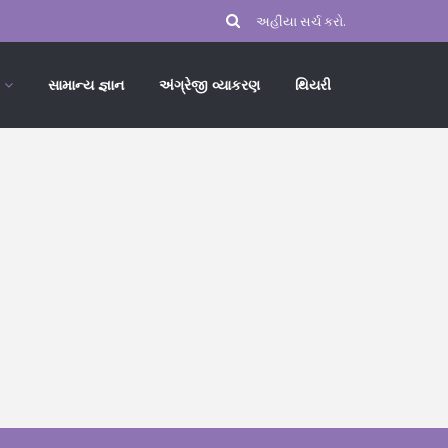
સામાન્ય જ્ઞાન
અંગ્રેજી વ્યાકરણ
થિયરી