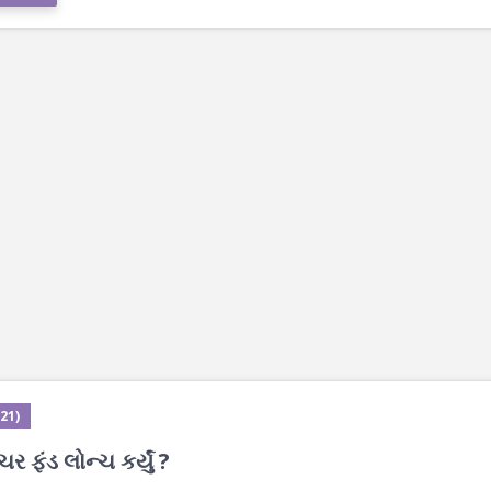
21)
ર ફંડ લોન્ચ કર્યું ?