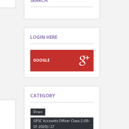
SEARCH
LOGIN HERE
GOOGLE
CATEGORY
નિપાત
GPSC Accounts Officer Class-2 (05-
01-2020) / 27