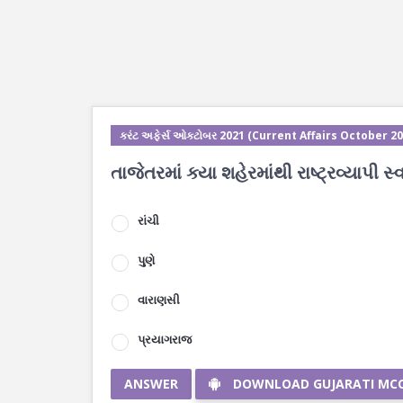
કરંટ અફેર્સ ઓક્ટોબર 2021 (Current Affairs October 20
તાજેતરમાં ક્યા શહેરમાંથી રાષ્ટ્રવ્યાપી 
રાંચી
પુણે
વારાણસી
પ્રયાગરાજ
ANSWER
DOWNLOAD GUJARATI MC