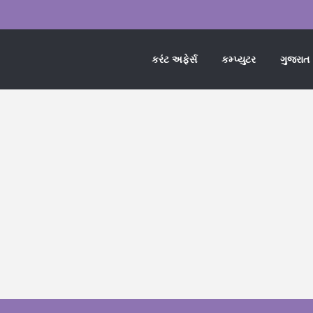
કરંટ અફેર્સ
કમ્પ્યુટર
ગુજરાત