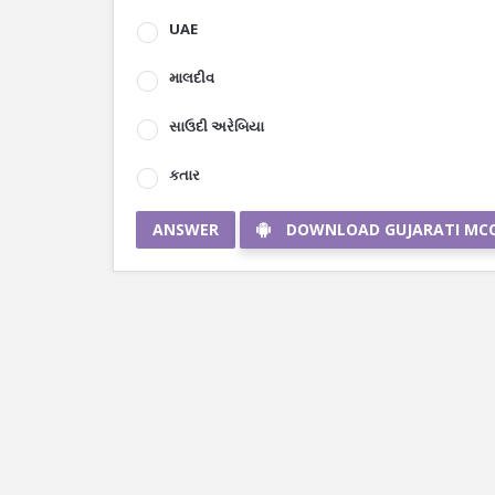
UAE
માલદીવ
સાઉદી અરેબિયા
કતાર
ANSWER
DOWNLOAD GUJARATI MC