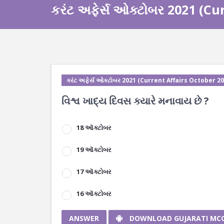
કરંટ અફેર્સ ઓક્ટોબર 2021 (Cu
કરંટ અફેર્સ ઓક્ટોબર 2021 (Current Affairs October 20
વિશ્વ ખાદ્ય દિવસ ક્યારે મનાવાય છે ?
18 ઑક્ટોબર
19 ઑક્ટોબર
17 ઑક્ટોબર
16 ઑક્ટોબર
ANSWER
DOWNLOAD GUJARATI MC