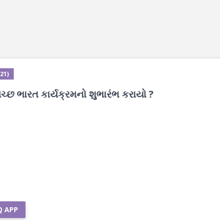
21)
સ્વચ્છ ભારત કાર્યક્રમનો શુભારંભ કરાયો ?
Q APP