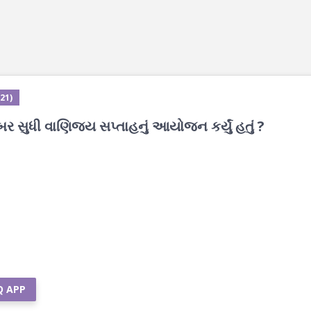
21)
મ્બર સુધી વાણિજય સપ્તાહનું આયોજન કર્યું હતું ?
Q APP