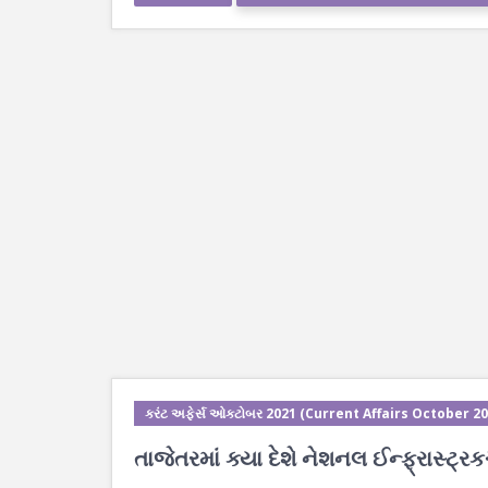
કરંટ અફેર્સ ઓક્ટોબર 2021 (Current Affairs October 20
તાજેતરમાં ક્યા દેશે નેશનલ ઈન્ફ્રાસ્ટ્રકચ