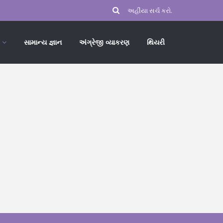
સામાન્ય જ્ઞાન
અંગ્રેજી વ્યાકરણ
થિયરી