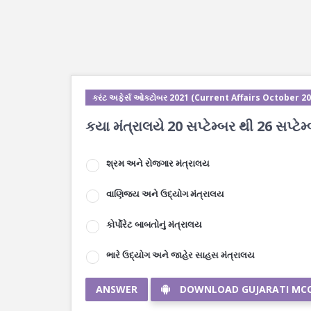
કરંટ અફેર્સ ઓક્ટોબર 2021 (Current Affairs October 20
કયા મંત્રાલયે 20 સપ્ટેમ્બર થી 26 સપ્ટે
શ્રમ અને રોજગાર મંત્રાલય
વાણિજય અને ઉદ્યોગ મંત્રાલય
કોર્પોરેટ બાબતોનું મંત્રાલય
ભારે ઉદ્યોગ અને જાહેર સાહસ મંત્રાલય
ANSWER
DOWNLOAD GUJARATI MC