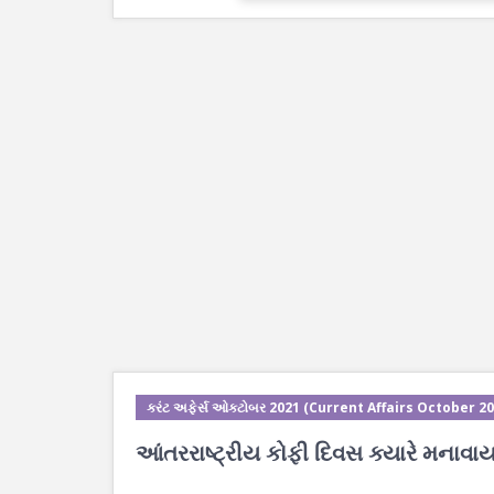
કરંટ અફેર્સ ઓક્ટોબર 2021 (Current Affairs October 20
આંતરરાષ્ટ્રીય કોફી દિવસ ક્યારે મનાવાય