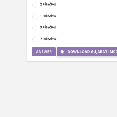
2 ઓક્ટોબર
1 ઓક્ટોબર
3 ઓક્ટોબર
7 ઓક્ટોબર
ANSWER
DOWNLOAD GUJARATI MC