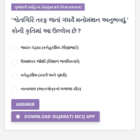
ગુજરાતી સાહિત્ય (Gujarati literature)
'શ્વેતગિરિ તરફ જતાં ગંધર્વે મનોમંથન અનુભવ્યું.'
કોની કૃતિમાં આ ઉલ્લેખ છે ?
જયંત પંડ્યા (સ્નેહરશ્મિ ઝીણાભાઈ)
ઉમાશંકર જોશી (વિશાળ જગવિસ્તારે)
સ્નેહરશ્મિ (સ્વર્ગ અને પૃથ્વી)
નાનાલાલ (ભરતગોત્રનાં લજ્જા ચીર)
ANSWER
DOWNLOAD GUJARATI MCQ APP