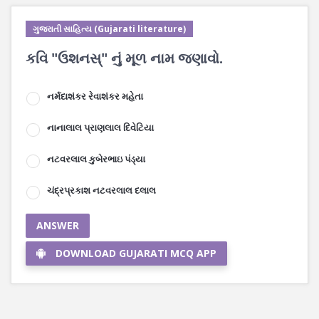
ગુજરાતી સાહિત્ય (Gujarati literature)
કવિ "ઉશનસ્" નું મૂળ નામ જણાવો.
નર્મદાશંકર રેવાશંકર મહેતા
નાનાલાલ પ્રાણલાલ દિવેટિયા
નટવરલાલ કુબેરભાઇ પંડ્યા
ચંદ્રપ્રકાશ નટવરલાલ દલાલ
ANSWER
DOWNLOAD GUJARATI MCQ APP