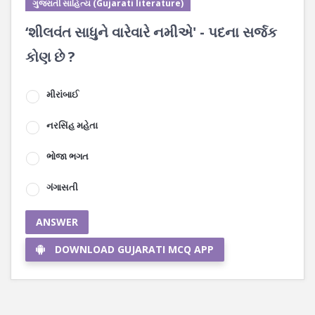
ગુજરાતી સાહિત્ય (Gujarati literature)
‘શીલવંત સાધુને વારેવારે નમીએ' - પદના સર્જક
કોણ છે ?
મીરાંબાઈ
નરસિંહ મહેતા
ભોજા ભગત
ગંગાસતી
ANSWER
DOWNLOAD GUJARATI MCQ APP