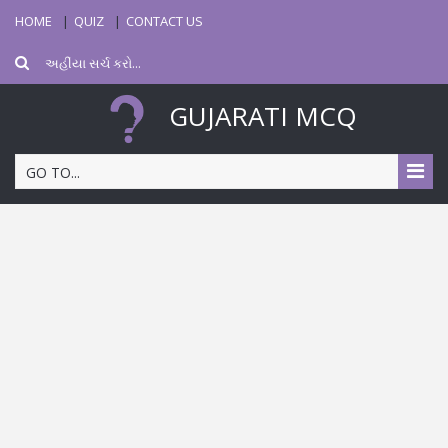
HOME
QUIZ
CONTACT US
GUJARATI MCQ
GO TO...