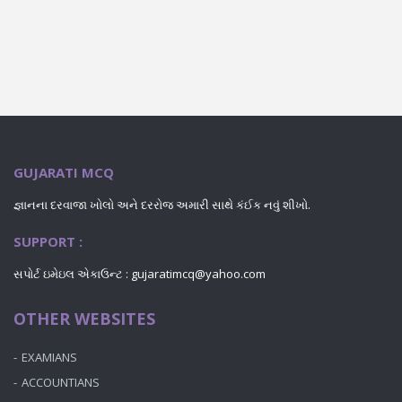
GUJARATI MCQ
જ્ઞાનના દરવાજા ખોલો અને દરરોજ અમારી સાથે કંઈક નવું શીખો.
SUPPORT :
સપોર્ટ ઇમેઇલ એકાઉન્ટ : gujaratimcq@yahoo.com
OTHER WEBSITES
EXAMIANS
ACCOUNTIANS