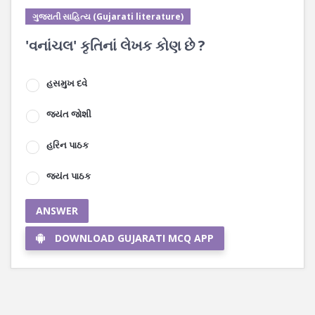
ગુજરાતી સાહિત્ય (Gujarati literature)
'વનાંચલ' કૃતિનાં લેખક કોણ છે ?
હસમુખ દવે
જયંત જોશી
હરિન પાઠક
જયંત પાઠક
ANSWER
DOWNLOAD GUJARATI MCQ APP