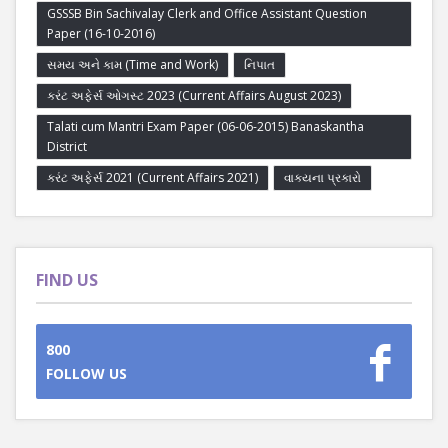
GSSSB Bin Sachivalay Clerk and Office Assistant Question
Paper (16-10-2016)
સમય અને કામ (Time and Work)
નિપાત
કરંટ અફેર્સ ઓગસ્ટ 2023 (Current Affairs August 2023)
Talati cum Mantri Exam Paper (06-06-2015) Banaskantha
District
કરંટ અફેર્સ 2021 (Current Affairs 2021)
વાક્યના પ્રકારો
FIND US
800
FOLLOW US