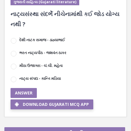
ગુજરાતી સાહિત્ય (Gujarati literature)
નાટ્યસંસ્થા સંદર્ભે નીચેનામાંથી કઈ જોડ યોગ્ય
નથી ?
દેશી નાટક સમાજ - ડાહ્યાભાઈ
ભરત નાટ્યપીઠ - જશવંત ઠાકર
મીઠા ઉજાગરા - ચં.ચી. મહેતા
નાટ્ય સંપદા - કાન્તિ મડિયા
ANSWER
DOWNLOAD GUJARATI MCQ APP