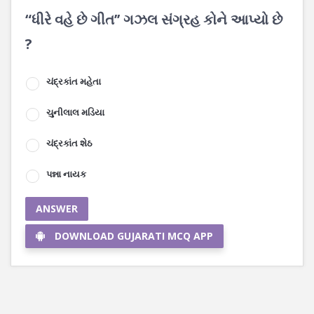
“ધીરે વહે છે ગીત’’ ગઝલ સંગ્રહ કોને આપ્યો છે
?
ચંદ્રકાંત મહેતા
ચુનીલાલ મડિયા
ચંદ્રકાંત શેઠ
પન્ના નાયક
ANSWER
DOWNLOAD GUJARATI MCQ APP