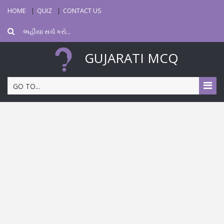
HOME
QUIZ
CONTACT US
GUJARATI MCQ
GO TO...