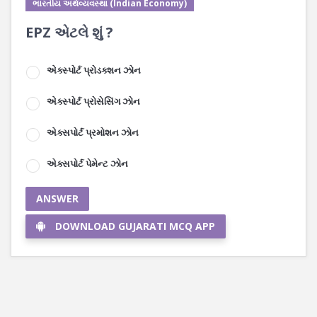
ભારતીય અર્થવ્યવસ્થા (Indian Economy)
EPZ એટલે શું ?
એક્સ્પોર્ટ પ્રોડક્શન ઝોન
એક્સ્પોર્ટ પ્રોસેસિંગ ઝોન
એક્સપોર્ટ પ્રમોશન ઝોન
એક્સપોર્ટ પેમેન્ટ ઝોન
ANSWER
DOWNLOAD GUJARATI MCQ APP