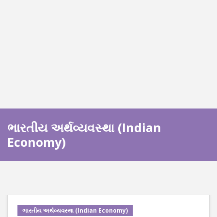
ભારતીય અર્થવ્યવસ્થા (Indian
Economy)
ભારતીય અર્થવ્યવસ્થા (Indian Economy)