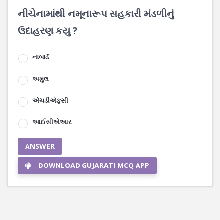
નીચેનામાંથી નમૂનારૂપ સહકારી મંડળીનું
ઉદાહરણ કયુ ?
નાબાર્ડ
અમુલ
એચડીએફસી
આઈસીએઆર
ANSWER
DOWNLOAD GUJARATI MCQ APP