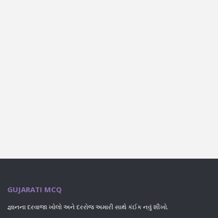
GUJARATI MCQ
જ્ઞાનના દરવાજા ખોલો અને દરરોજ અમારી સાથે કંઈક નવું શીખો.