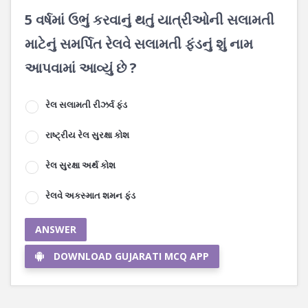
5 વર્ષમાં ઉભું કરવાનું થતું યાત્રીઓની સલામતી
માટેનું સમર્પિત રેલવે સલામતી ફંડનું શું નામ
આપવામાં આવ્યું છે ?
રેલ સલામતી રીઝર્વ ફંડ
રાષ્ટ્રીય રેલ સુરક્ષા કોશ
રેલ સુરક્ષા અર્થ કોશ
રેલવે અકસ્માત શમન ફંડ
ANSWER
DOWNLOAD GUJARATI MCQ APP