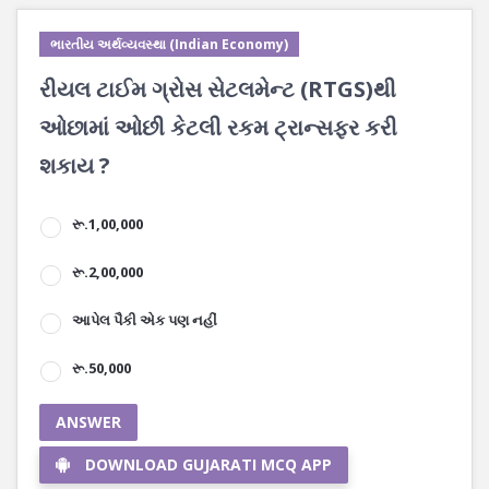
ભારતીય અર્થવ્યવસ્થા (Indian Economy)
રીયલ ટાઈમ ગ્રોસ સેટલમેન્ટ (RTGS)થી
ઓછામાં ઓછી કેટલી રકમ ટ્રાન્સફર કરી
શકાય ?
રૂ.1,00,000
રૂ.2,00,000
આપેલ પૈકી એક પણ નહીં
રૂ.50,000
ANSWER
DOWNLOAD GUJARATI MCQ APP