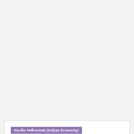
ભારતીય અર્થવ્યવસ્થા (Indian Economy)