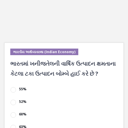
ભારતીય અર્થવ્યવસ્થા (Indian Economy)
ભારતમાં ખનીજતેલની વાર્ષિક ઉત્પાદન ક્ષમતાના
કેટલા ટકા ઉત્પાદન બોમ્બે હાઈ કરે છે ?
55%
52%
60%
63%