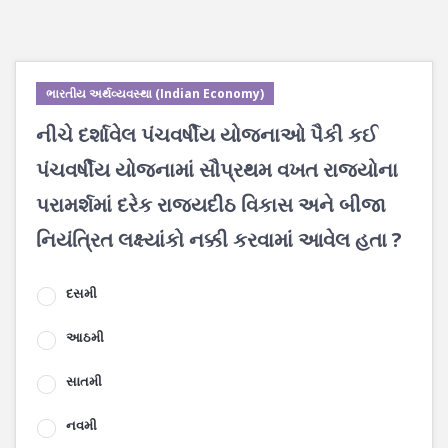
ભારતીય અર્થવ્યવસ્થા (Indian Economy)
નીચે દર્શાવેલ પંચવર્ષીય યોજનાઓ પૈકી કઈ
પંચવર્ષીય યોજનામાં સૌપ્રથમ વખત રાજ્યોના
પરામર્શમાં દરેક રાજ્યદીઠ વિકાસ અને બીજા
નિયંત્રિત લક્ષ્યાંકો નક્કી કરવામાં આવેલ હતા ?
દસમી
આઠમી
સાતમી
નવમી