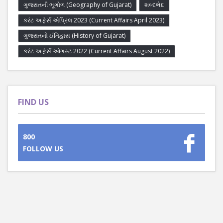
ગુજરાતની ભૂગોળ (Geography of Gujarat)
શબ્દભેદ
કરંટ અફેર્સ એપ્રિલ 2023 (Current Affairs April 2023)
ગુજરાતનો ઈતિહાસ (History of Gujarat)
કરંટ અફેર્સ ઓગસ્ટ 2022 (Current Affairs August 2022)
FIND US
800
FOLLOW US