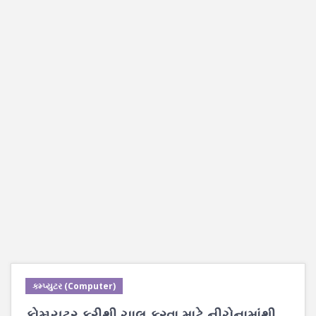
કમ્પ્યુટર (Computer)
કોમ્પ્યુટર ફરીથી ચાલુ કરવા માટે નીચેનામાંથી