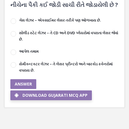
નીચેના પૈકી કઈ જોડી સાચી રીતે જોડાયેલી છે ?
ગેસ લેઝર – એકસાઈમર લેસર તરીકે પણ ઓળખાય છે.
સોલીડ સ્ટેટ લેઝર – તે CD અને DVD પ્લેયરોમાં વપરાતા લેસર જેવાં
છે.
આપેલ તમામ
સેમીકન્ટકટર લેઝર – તે લેસર પ્રીન્ટરો અને બારકોડ સ્કેનરોમાં
વપરાય છે.
ANSWER
DOWNLOAD GUJARATI MCQ APP