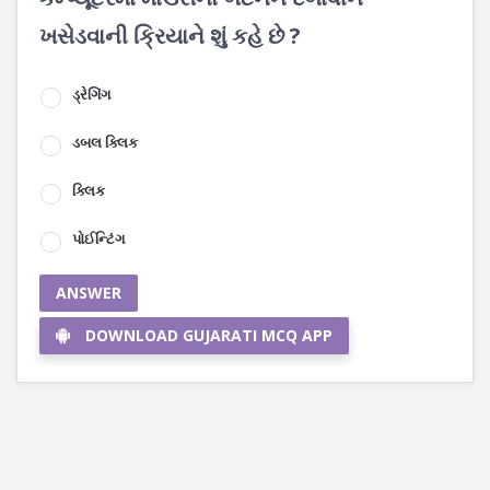
ખસેડવાની ક્રિયાને શું કહે છે ?
ડ્રેગિંગ
ડબલ ક્લિક
ક્લિક
પોઈન્ટિંગ
ANSWER
DOWNLOAD GUJARATI MCQ APP