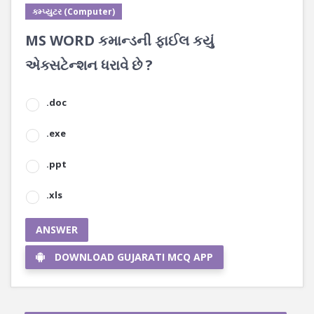
કમ્પ્યુટર (Computer)
MS WORD કમાન્ડની ફાઈલ કયું
એક્સટેન્શન ધરાવે છે ?
.doc
.exe
.ppt
.xls
ANSWER
DOWNLOAD GUJARATI MCQ APP