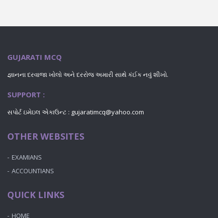
GUJARATI MCQ
જ્ઞાનના દરવાજા ખોલો અને દરરોજ અમારી સાથે કંઈક નવું શીખો.
SUPPORT :
સપોર્ટ ઇમેઇલ એકાઉન્ટ : gujaratimcq@yahoo.com
OTHER WEBSITES
EXAMIANS
ACCOUNTIANS
QUICK LINKS
HOME