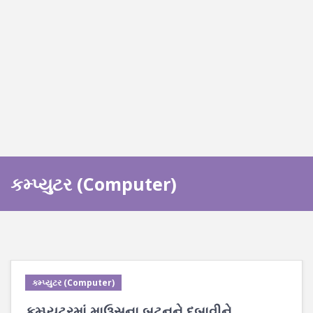
કમ્પ્યુટર (Computer)
કમ્પ્યુટર (Computer)
કમ્પ્યૂટરમાં માઉસના બટનને દબાવીને