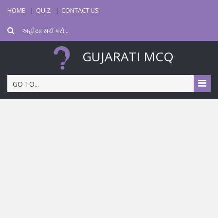
HOME
QUIZ
CONTACT US
GUJARATI MCQ
GO TO...