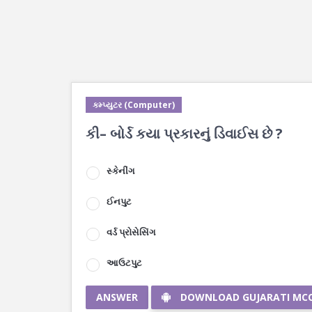
કમ્પ્યુટર (Computer)
કી– બોર્ડ કયા પ્રકારનું ડિવાઈસ છે ?
સ્કેનીંગ
ઈનપુટ
વર્ડ પ્રોસેસિંગ
આઉટપુટ
ANSWER
DOWNLOAD GUJARATI MC