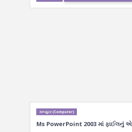
કમ્પ્યુટર (Computer)
Ms PowerPoint 2003 માં ફાઈલનું એસ્ટ