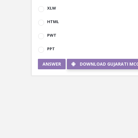
XLW
HTML
PWT
PPT
ANSWER
DOWNLOAD GUJARATI MC