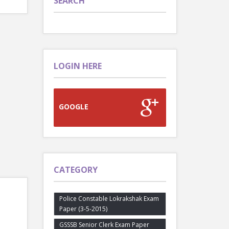
SEARCH
LOGIN HERE
GOOGLE
CATEGORY
Police Constable Lokrakshak Exam
Paper (3-5-2015)
GSSSB Senior Clerk Exam Paper