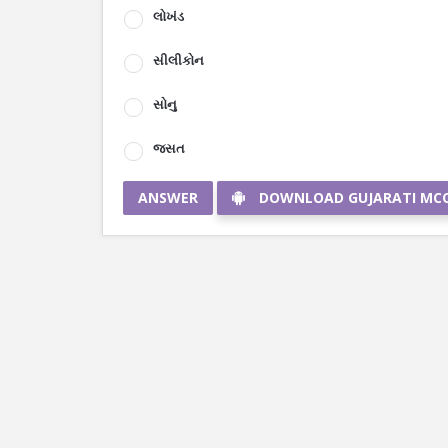
લોખંડ
સીલીકોન
સોનુ
જસત
ANSWER
DOWNLOAD GUJARATI MC