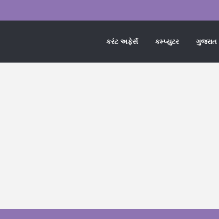
કરંટ અફેર્સ
કમ્પ્યુટર
ગુજરાત