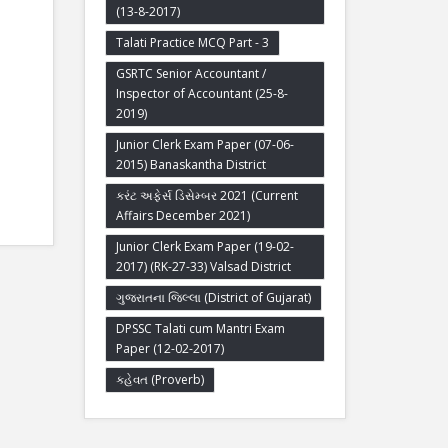
(13-8-2017)
Talati Practice MCQ Part - 3
GSRTC Senior Accountant /
Inspector of Accountant (25-8-
2019)
Junior Clerk Exam Paper (07-06-
2015) Banaskantha District
કરંટ અફેર્સ ડિસેમ્બર 2021 (Current
Affairs December 2021)
Junior Clerk Exam Paper (19-02-
2017) (RK-27-33) Valsad District
ગુજરાતના જિલ્લા (District of Gujarat)
DPSSC Talati cum Mantri Exam
Paper (12-02-2017)
કહેવત (Proverb)