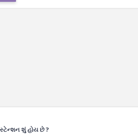
ેન્શન શું હોય છે ?