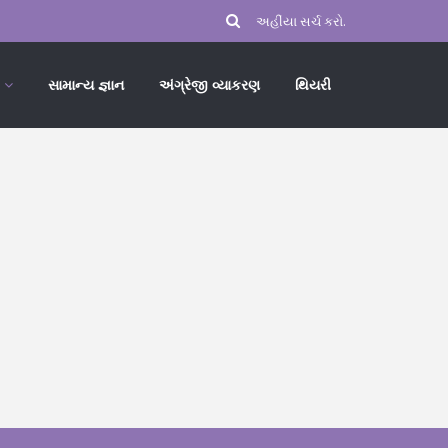
સામાન્ય જ્ઞાન
અંગ્રેજી વ્યાકરણ
થિયરી