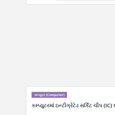
કમ્પ્યુટર (Computer)
કમ્પ્યુટરમાં ઇન્ટીગ્રેટેડ સર્કિટ ચીપ (IC