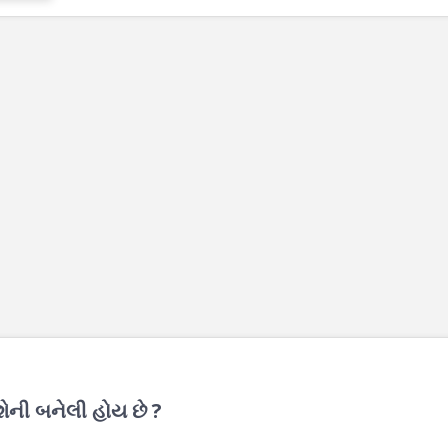
) શેની બનેલી હોય છે ?