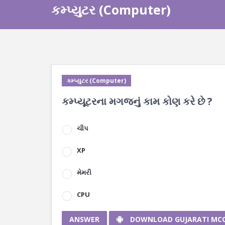
કમ્પ્યુટર (Computer)
કમ્પ્યુટર (Computer)
કમ્પ્યૂટરના મગજનું કામ કોણ કરે છે ?
ચીપ
XP
મેમરી
CPU
ANSWER
DOWNLOAD GUJARATI MC