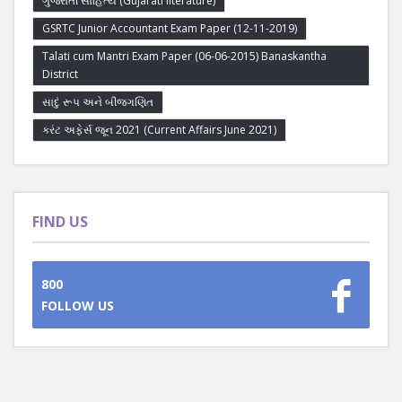
ગુજરાતી સાહિત્ય (Gujarati literature)
GSRTC Junior Accountant Exam Paper (12-11-2019)
Talati cum Mantri Exam Paper (06-06-2015) Banaskantha
District
સાદું રૂપ અને બીજગણિત
કરંટ અફેર્સ જૂન 2021 (Current Affairs June 2021)
FIND US
800
FOLLOW US