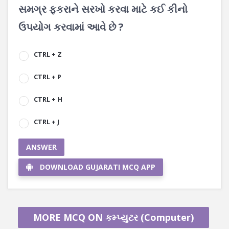
સમગ્ર ફકરાને સરખો કરવા માટે કઈ કીનો
ઉપયોગ કરવામાં આવે છે ?
CTRL + Z
CTRL + P
CTRL + H
CTRL + J
ANSWER
DOWNLOAD GUJARATI MCQ APP
MORE MCQ ON કમ્પ્યુટર (Computer)