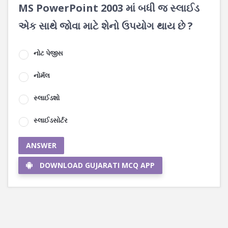
MS PowerPoint 2003 માં બધી જ સ્લાઈડ
એક સાથે જોવા માટે શેનો ઉપયોગ થાય છે ?
નોટ પેજીસ
નોર્મલ
સ્લાઈડશો
સ્લાઈડસોર્ટર
ANSWER
DOWNLOAD GUJARATI MCQ APP