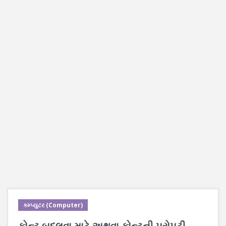
કમ્પ્યુટર (Computer)
ફોન્ટ બદલવા માટે અથવા ફોન્ટની પ્રોપટી