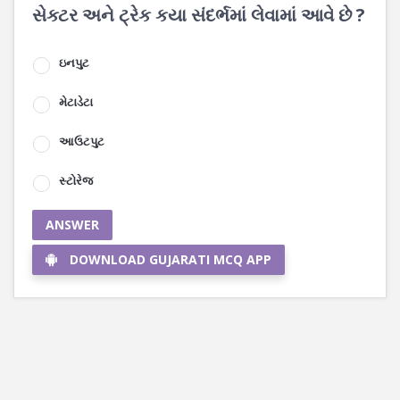
સેક્ટર અને ટ્રેક કયા સંદર્ભમાં લેવામાં આવે છે ?
ઇનપુટ
મેટાડેટા
આઉટપુટ
સ્ટોરેજ
ANSWER
DOWNLOAD GUJARATI MCQ APP