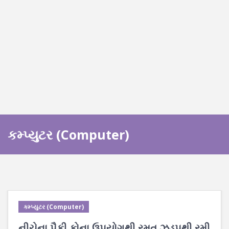
કમ્પ્યુટર (Computer)
કમ્પ્યુટર (Computer)
નીચેના પૈકી કોના ઉપયોગથી રમત ઝડપથી રમી