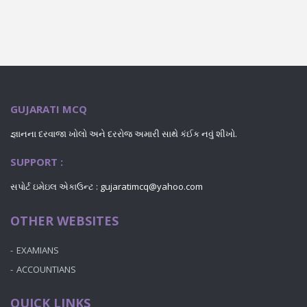
GUJARATI MCQ
જ્ઞાનના દરવાજા ખોલો અને દરરોજ અમારી સાથે કંઈક નવું શીખો.
SUPPORT :
સપોર્ટ ઇમેઇલ એકાઉન્ટ : gujaratimcq@yahoo.com
OTHER WEBSITES
EXAMIANS
ACCOUNTIANS
QUICK LINKS