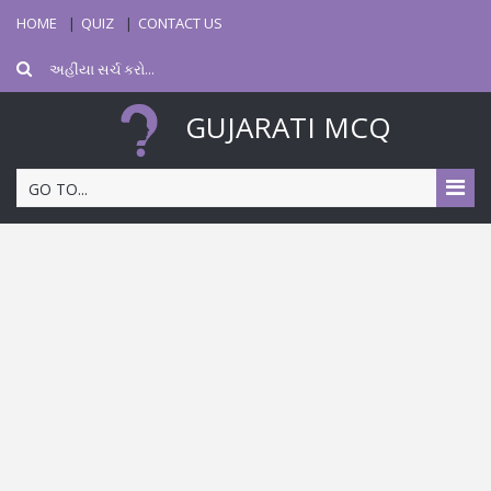
HOME
QUIZ
CONTACT US
GUJARATI MCQ
GO TO...