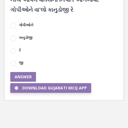
ગોપીઓને વા'લો કાનુડોજી રે
ગોપીઓને
કાનુડોજી
રે
જી
ANSWER
DOWNLOAD GUJARATI MCQ APP