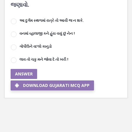
જણાવો.
આ દુર્ગમ સ્થળમાં રાત્રે તો આવી જ ન શકે.
વનમાં વ્હાલાજી કને હુંય વસું છું નેન !
ગોપીઉને વા'લો કાનુડો
લાવ તો ચકુ મને જોવા દે તો ખરી !
ANSWER
DOWNLOAD GUJARATI MCQ APP