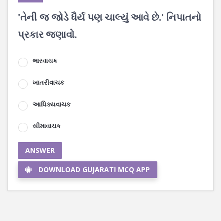
'તેની જ જોડે ધૈર્ય પણ ચાલ્યું આવે છે.' નિપાતનો
પ્રકાર જણાવો.
ભારવાચક
ખાતરીવાચક
આધિક્યવાચક
સીમાવાચક
ANSWER
DOWNLOAD GUJARATI MCQ APP