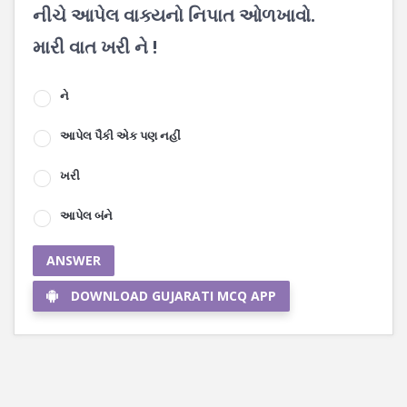
નીચે આપેલ વાક્યનો નિપાત ઓળખાવો.
મારી વાત ખરી ને !
ને
આપેલ પૈકી એક પણ નહીં
ખરી
આપેલ બંને
ANSWER
DOWNLOAD GUJARATI MCQ APP