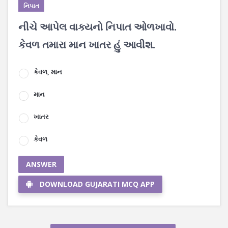
નિપાત
નીચે આપેલ વાક્યનો નિપાત ઓળખાવો.
કેવળ તમારા માન ખાતર હું આવીશ.
કેવળ, માન
માન
ખાતર
કેવળ
ANSWER
DOWNLOAD GUJARATI MCQ APP