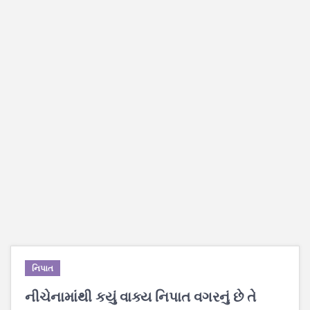
નિપાત
નીચેનામાંથી કયું વાક્ય નિપાત વગરનું છે તે