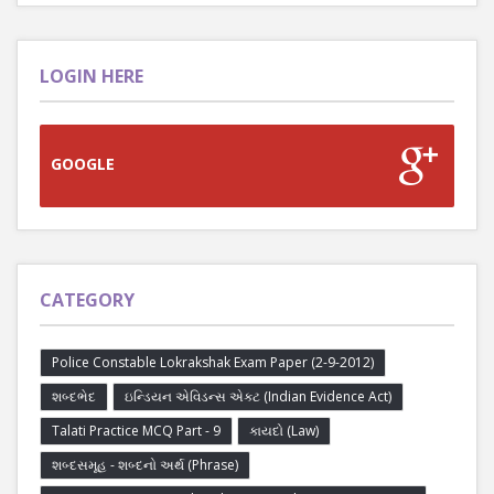
LOGIN HERE
GOOGLE
CATEGORY
Police Constable Lokrakshak Exam Paper (2-9-2012)
શબ્દભેદ
ઇન્ડિયન એવિડન્સ એક્ટ (Indian Evidence Act)
Talati Practice MCQ Part - 9
કાયદો (Law)
શબ્દસમૂહ - શબ્દનો અર્થ (Phrase)