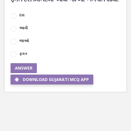
દસ
આવી
જાઓ
ફકત
ANSWER
DOWNLOAD GUJARATI MCQ APP