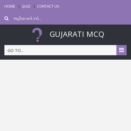
HOME
QUIZ
CONTACT US
GUJARATI MCQ
GO TO...