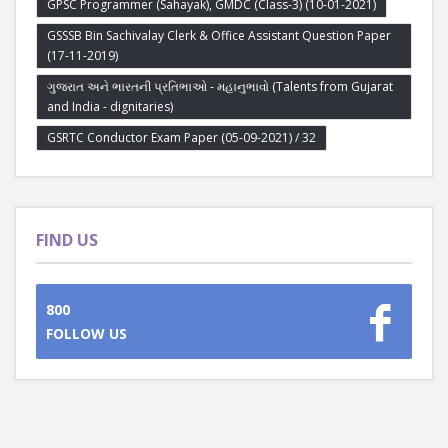
GPSC Programmer (Sahayak), GMDC (Class-3) (10-01-2021)
GSSSB Bin Sachivalay Clerk & Office Assistant Question Paper
(17-11-2019)
ગુજરાત અને ભારતની પ્રતિભાઓ - મહાનુભાવો (Talents from Gujarat
and India - dignitaries)
GSRTC Conductor Exam Paper (05-09-2021) / 32
FIND US
800
FOLLOW US