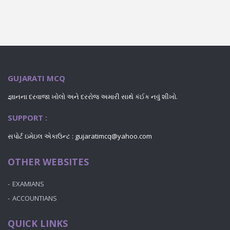
GUJARATI MCQ
જ્ઞાનના દરવાજા ખોલો અને દરરોજ અમારી સાથે કંઈક નવું શીખો.
SUPPORT :
સપોર્ટ ઇમેઇલ એકાઉન્ટ : gujaratimcq@yahoo.com
OTHER WEBSITES
EXAMIANS
ACCOUNTIANS
QUICK LINKS