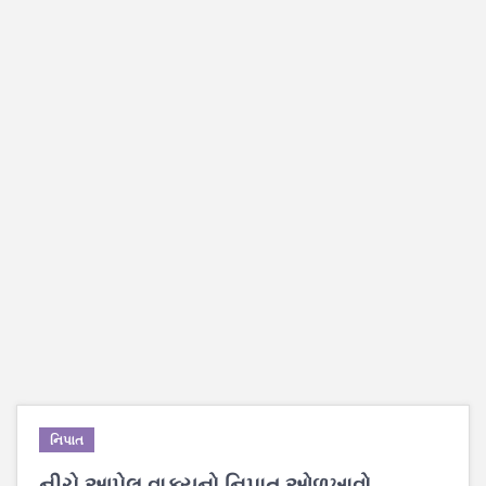
નિપાત
નીચે આપેલ વાક્યનો નિપાત ઓળખાવો.