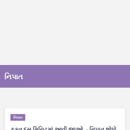
નિપાત
નિપાત
ફક્ત દસ મિનિટમાં આવી જાઓ. - નિપાત શોધો.