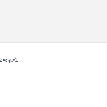
ાર જણાવો.