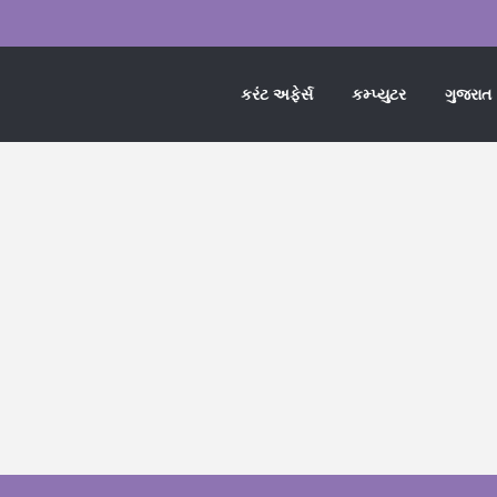
કરંટ અફેર્સ
કમ્પ્યુટર
ગુજરાત