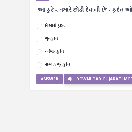
'આ કુટેવ તમારે છોડી દેવાની છે' - કૃદંત
વિધ્યર્થ કૃદંત
ભૂતકૃદંત
વર્તમાનકૃદંત
સંબંધક ભૂતકૃદંત
ANSWER
DOWNLOAD GUJARATI MC