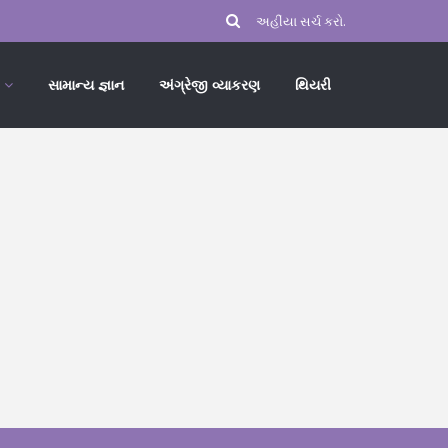
સામાન્ય જ્ઞાન
અંગ્રેજી વ્યાકરણ
થિયરી