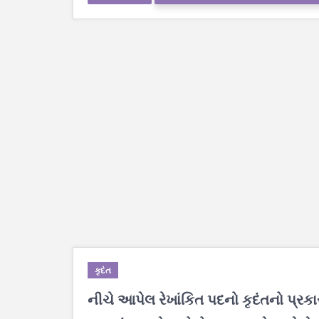
કૃદંત
નીચે આપેલ રેખાંકિત પદનો કૃદંતનો પ્રક