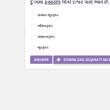
દુઃખમાં
ફસાયેલ
લોકો ઇશ્વર પાસે આવે છે.
સંબંધક ભૂતકૃદંત
ભવિષ્યકૃદંત
સામાન્યકૃદંત
ભૂતકૃદંત
ANSWER
DOWNLOAD GUJARATI MC