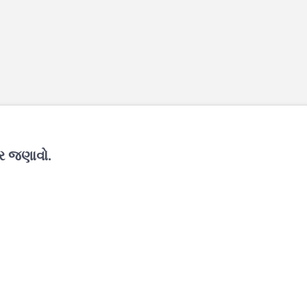
ાર જણાવો.