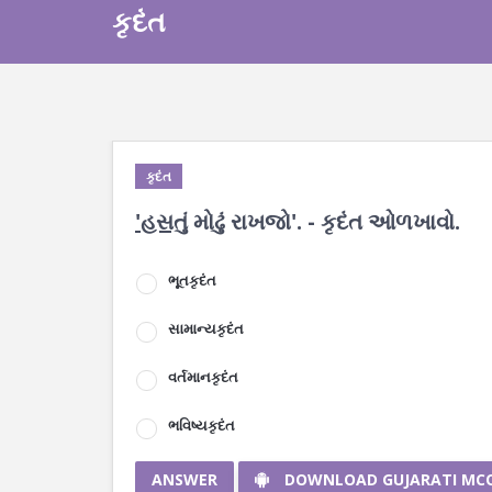
કૃદંત
કૃદંત
'હસતું
મોઢું રાખજો'. - કૃદંત ઓળખાવો.
ભૂતકૃદંત
સામાન્યકૃદંત
વર્તમાનકૃદંત
ભવિષ્યકૃદંત
ANSWER
DOWNLOAD GUJARATI MC