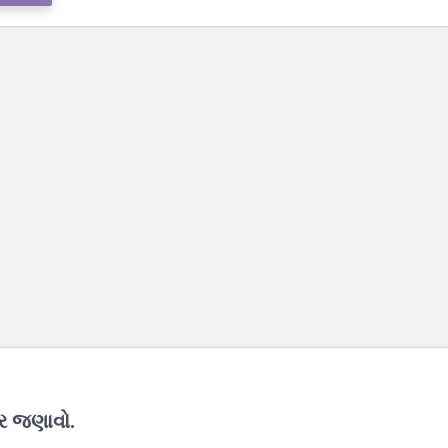
ાર જણાવો.