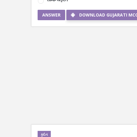
ANSWER
DOWNLOAD GUJARATI MC
કૃદંત