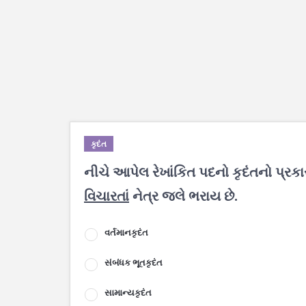
કૃદંત
નીચે આપેલ રેખાંકિત પદનો કૃદંતનો પ્રક
વિચારતાં
નેત્ર જલે ભરાય છે.
વર્તમાનકૃદંત
સંબંધક ભૂતકૃદંત
સામાન્યકૃદંત