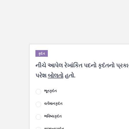
કૃદંત
નીચે આપેલ રેખાંકિત પદનો કૃદંતનો પ્રક
પરેશ
બોલતો
હતો.
ભૂતકૃદંત
વર્તમાનકૃદંત
ભવિષ્યકૃદંત
સામાન્યકૃદંત