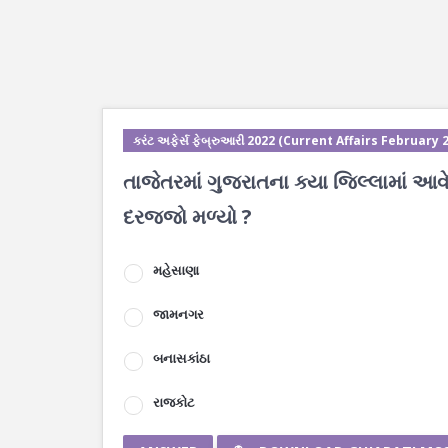
કરંટ અફેર્સ ફેબ્રુઆરી 2022 (Current Affairs February 
તાજેતરમાં ગુજરાતના ક્યા જિલ્લામાં
દરજ્જો મળ્યો ?
મહેસાણા
જામનગર
બનાસકાંઠા
રાજકોટ