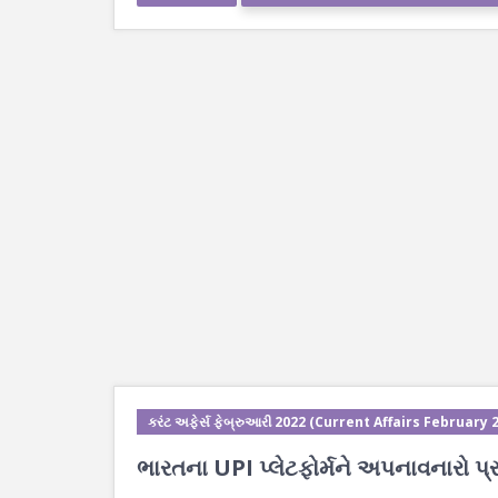
કરંટ અફેર્સ ફેબ્રુઆરી 2022 (Current Affairs February 
ભારતના UPI પ્લેટફોર્મને અપનાવનારો પ