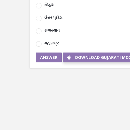
બિહાર
ઉત્તર પ્રદેશ
રાજસ્થાન
મહારાષ્ટ્ર
ANSWER
DOWNLOAD GUJARATI MC