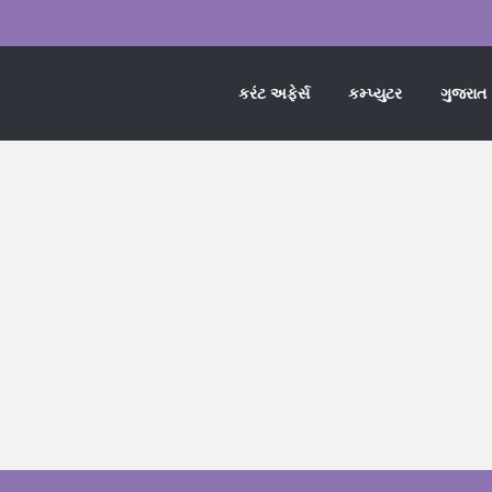
કરંટ અફેર્સ
કમ્પ્યુટર
ગુજરાત