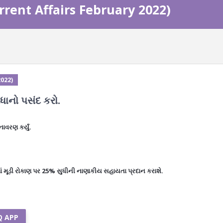
urrent Affairs February 2022)
2022)
િધાનો પસંદ કરો.
વરણ કર્યું.
માં મૂડી રોકાણ પર 25% સુધીની નાણાકીય સહાયતા પ્રદાન કરાશે.
Q APP