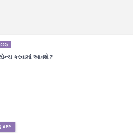
2022)
 લોન્ચ કરવામાં આવશે ?
Q APP