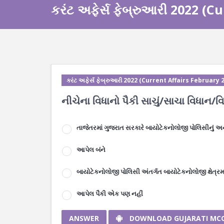
કરંટ અફેર્સ ફેબ્રુઆરી 2022 (C
કરંટ અફેર્સ ફેબ્રુઆરી 2022 (Current Affairs February 
નીચેના વિધાનો પૈકી સાચું/સાચા વિધાન/વ
તાજેતરમાં ગુજરાત સરકારે બાયોટેકનોલોજી પોલિસીનું અના
આપેલ બંને
બાયોટેકનોલોજી પોલિસી અંતર્ગત બાયોટેકનોલોજી ક્ષેત્ર
આપેલ પૈકી એક પણ નહીં
ANSWER
DOWNLOAD GUJARATI MC