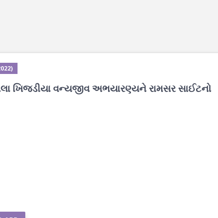
2022)
 આવેલા ખિજડીયા વન્યજીવ અભયારણ્યને રામસર સાઈટનો