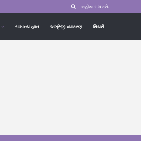
સામાન્ય જ્ઞાન
અંગ્રેજી વ્યાકરણ
થિયરી