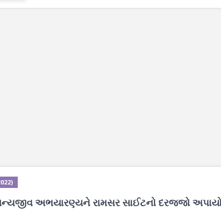
2022)
રા વન્યજીવ અભયારણ્યને રામસર સાઈટનો દરજ્જો અપાયો