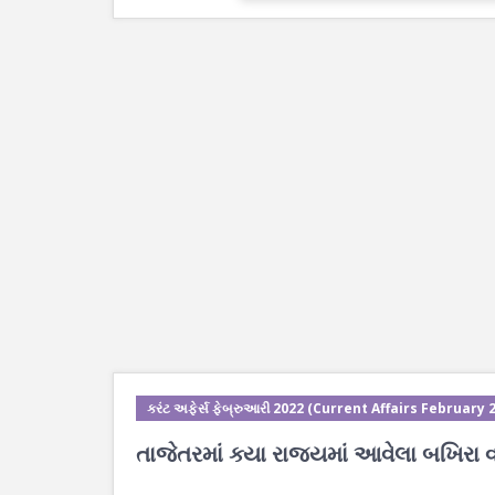
કરંટ અફેર્સ ફેબ્રુઆરી 2022 (Current Affairs February 
તાજેતરમાં ક્યા રાજ્યમાં આવેલા બખિ