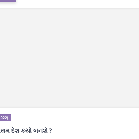
2022)
્રથમ દેશ કયો બનશે ?