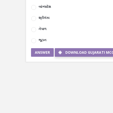
બાંગ્લાદેશ
શ્રીલંકા
નેપાળ
ભૂટાન
ANSWER
DOWNLOAD GUJARATI MC