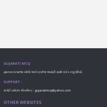
GUJARATI MCQ
જ્ઞાનના દરવાજા ખોલો અને દરરોજ અમારી સાથે કંઈક નવું શીખો.
SUPPORT :
સપોર્ટ ઇમેઇલ એકાઉન્ટ : gujaratimcq@yahoo.com
OTHER WEBSITES