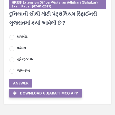
GPSSB Extension Officer/Vistaran Adhikari (Sahakar)
Exam Paper (07-01-2017)
દુનિયાની સૌથી મોટી પેટ્રોલિયમ રિફાઈનરી
ગુજરાતમાં ક્યાં આવેલી છે ?
રાજકોટ
વડોદરા
સુરેન્દ્રનગર
જામનગર
ANSWER
DOWNLOAD GUJARATI MCQ APP