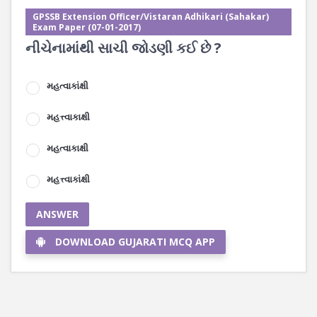
GPSSB Extension Officer/Vistaran Adhikari (Sahakar)
Exam Paper (07-01-2017)
નીચેનામાંથી સાચી જોડણી કઈ છે ?
મહત્વાકાંક્ષી
મહત્ત્વાકાક્ષી
મહત્વાકાક્ષી
મહત્ત્વાકાંક્ષી
ANSWER
DOWNLOAD GUJARATI MCQ APP