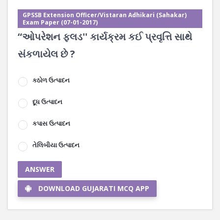
GPSSB Extension Officer/Vistaran Adhikari (Sahakar)
Exam Paper (07-01-2017)
“ઓપરેશન ફલડ'' કાર્યક્રમ કઈ પ્રવૃત્તિ સાથે
સંકળાયેલ છે ?
કઠોળ ઉત્પાદન
દૂધ ઉત્પાદન
કપાસ ઉત્પાદન
તેલિબીયા ઉત્પાદન
ANSWER
DOWNLOAD GUJARATI MCQ APP