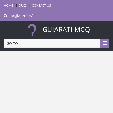
HOME
QUIZ
CONTACT US
GUJARATI MCQ
GO TO...