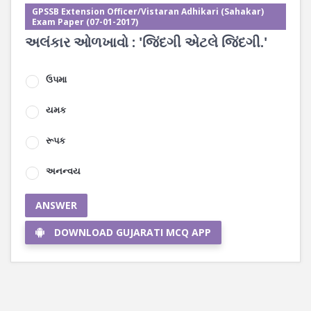
GPSSB Extension Officer/Vistaran Adhikari (Sahakar)
Exam Paper (07-01-2017)
અલંકાર ઓળખાવો : 'જિંદગી એટલે જિંદગી.'
ઉપમા
યમક
રૂપક
અનન્વય
ANSWER
DOWNLOAD GUJARATI MCQ APP