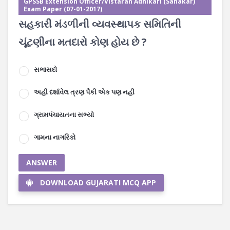
GPSSB Extension Officer/Vistaran Adhikari (Sahakar)
Exam Paper (07-01-2017)
સહકારી મંડળીની વ્યવસ્થાપક સમિતિની
ચૂંટણીના મતદારો કોણ હોય છે ?
સભાસદો
અહી દર્શાવેલ ત્રણ પૈકી એક પણ નહીં
ગ્રામપંચાયતના સભ્યો
ગામના નાગરિકો
ANSWER
DOWNLOAD GUJARATI MCQ APP