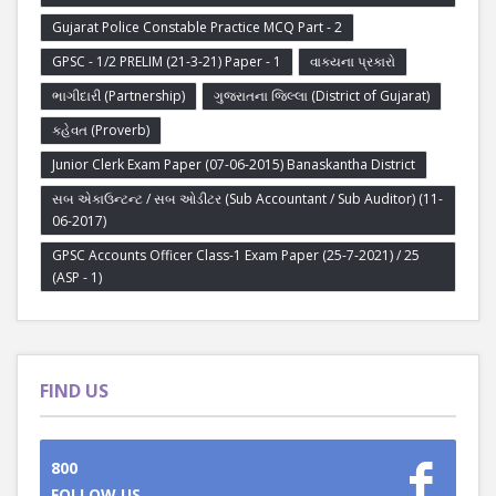
Gujarat Police Constable Practice MCQ Part - 2
GPSC - 1/2 PRELIM (21-3-21) Paper - 1
વાક્યના પ્રકારો
ભાગીદારી (Partnership)
ગુજરાતના જિલ્લા (District of Gujarat)
કહેવત (Proverb)
Junior Clerk Exam Paper (07-06-2015) Banaskantha District
સબ એકાઉન્ટન્ટ / સબ ઓડીટર (Sub Accountant / Sub Auditor) (11-
06-2017)
GPSC Accounts Officer Class-1 Exam Paper (25-7-2021) / 25
(ASP - 1)
FIND US
800
FOLLOW US