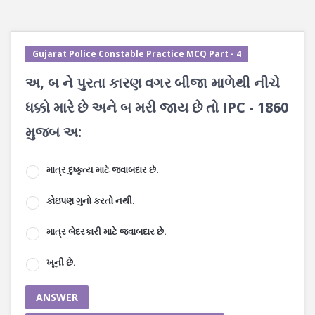
Gujarat Police Constable Practice MCQ Part - 4
અ, બ ને પુરતા કારણ વગર બીજા માળેથી નીચે
ધક્કો મારે છે અને બ મરી જાય છે તો IPC - 1860
મુજબ અ:
માત્ર દુષ્કૃત્ય માટે જવાબદાર છે.
કોઇપણ ગુનો કરતો નથી.
માત્ર બેદરકારી માટે જવાબદાર છે.
ખૂની છે.
ANSWER