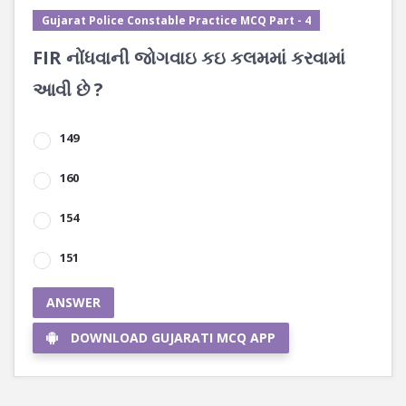
Gujarat Police Constable Practice MCQ Part - 4
FIR નોંધવાની જોગવાઇ કઇ કલમમાં કરવામાં
આવી છે ?
149
160
154
151
ANSWER
DOWNLOAD GUJARATI MCQ APP