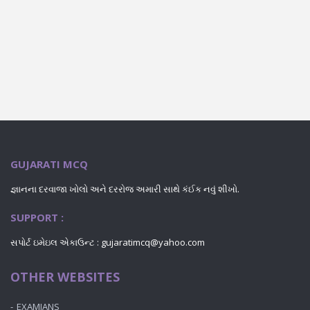
GUJARATI MCQ
જ્ઞાનના દરવાજા ખોલો અને દરરોજ અમારી સાથે કંઈક નવું શીખો.
SUPPORT :
સપોર્ટ ઇમેઇલ એકાઉન્ટ : gujaratimcq@yahoo.com
OTHER WEBSITES
EXAMIANS