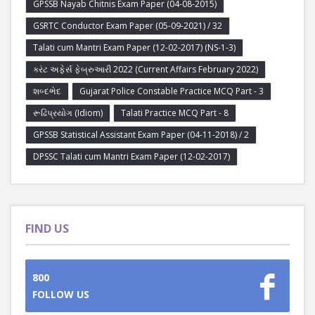
GPSSB Nayab Chitnis Exam Paper (04-08-2015)
GSRTC Conductor Exam Paper (05-09-2021) / 32
Talati cum Mantri Exam Paper (12-02-2017) (NS-1-3)
કરંટ અફેર્સ ફેબ્રુઆરી 2022 (Current Affairs February 2022)
શબ્દભેદ
Gujarat Police Constable Practice MCQ Part - 3
રૂઢિપ્રયોગ (Idiom)
Talati Practice MCQ Part - 8
GPSSB Statistical Assistant Exam Paper (04-11-2018) / 2
DPSSC Talati cum Mantri Exam Paper (12-02-2017)
FIND US
800
FOLLOW US