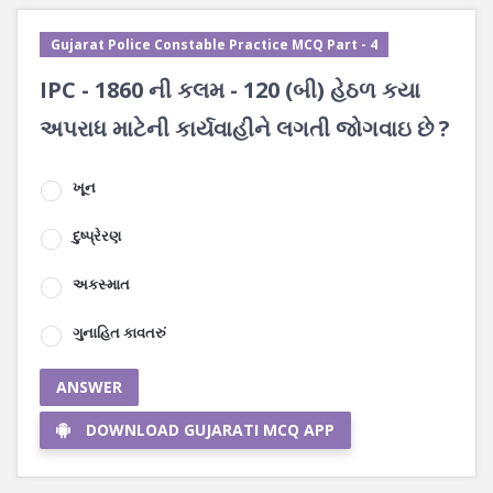
Gujarat Police Constable Practice MCQ Part - 4
IPC - 1860 ની કલમ - 120 (બી) હેઠળ કયા
અપરાધ માટેની કાર્યવાહીને લગતી જોગવાઇ છે ?
ખૂન
દુષ્પ્રેરણ
અકસ્માત
ગુનાહિત કાવતરું
ANSWER
DOWNLOAD GUJARATI MCQ APP