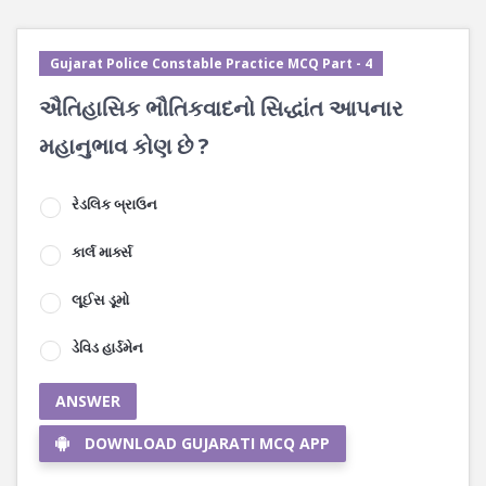
Gujarat Police Constable Practice MCQ Part - 4
ઐતિહાસિક ભૌતિકવાદનો સિદ્ધાંત આપનાર
મહાનુભાવ કોણ છે ?
રેડલિક બ્રાઉન
કાર્લ માર્ક્સ
લૂઈસ ડૂમો
ડેવિડ હાર્ડમેન
ANSWER
DOWNLOAD GUJARATI MCQ APP