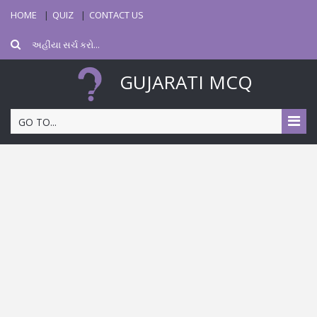
HOME
QUIZ
CONTACT US
GUJARATI MCQ
GO TO...