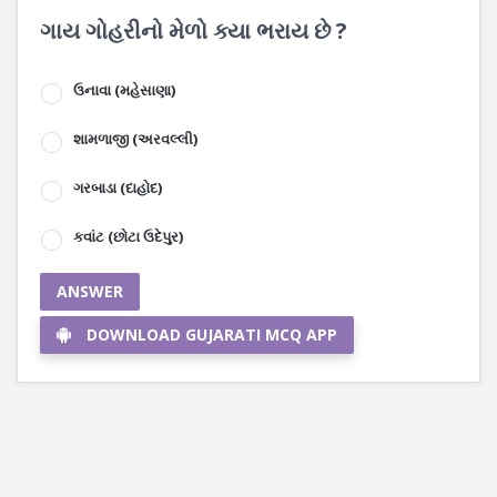
ગાય ગોહરીનો મેળો ક્યા ભરાય છે ?
ઉનાવા (મહેસાણા)
શામળાજી (અરવલ્લી)
ગરબાડા (દાહોદ)
કવાંટ (છોટા ઉદેપુર)
ANSWER
DOWNLOAD GUJARATI MCQ APP