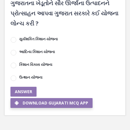
ગુજરાતના ખેડૂતોને સૌર ઊર્જાના ઉત્પાદનને
પ્રોત્સાહન આપવા ગુજરાત સરકારે કઈ યોજના
લોન્ચ કરી ?
સુર્યશકિત કિશાન યોજના
આદિત્ય કિશાન યોજના
કિશાન વિકાસ યોજના
ઉત્થાન યોજના
ANSWER
DOWNLOAD GUJARATI MCQ APP