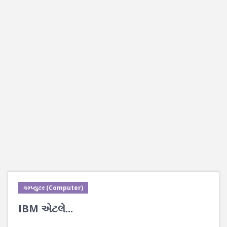
કમ્પ્યુટર (Computer)
IBM એટલે...