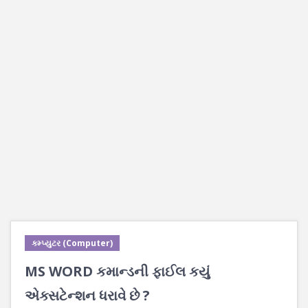
કમ્પ્યુટર (Computer)
MS WORD કમાન્ડની ફાઈલ કયું
એક્સટેન્શન ધરાવે છે ?