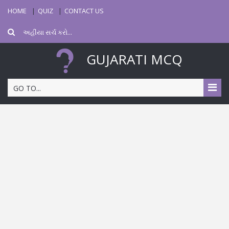
HOME
QUIZ
CONTACT US
GUJARATI MCQ
GO TO...