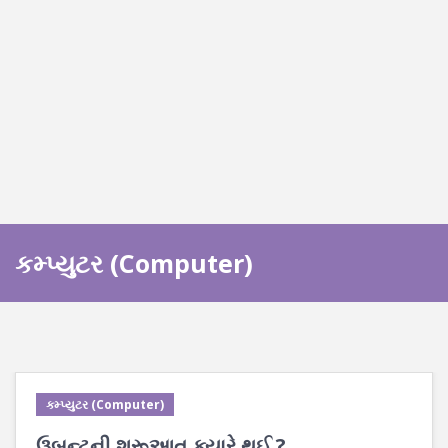
કમ્પ્યુટર (Computer)
કમ્પ્યુટર (Computer)
ઉબન્ટુની શરૂઆત ક્યારે થઈ ?