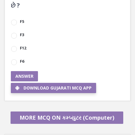
છે ?
F5
F3
F12
F6
ANSWER
DOWNLOAD GUJARATI MCQ APP
MORE MCQ ON કમ્પ્યુટર (Computer)