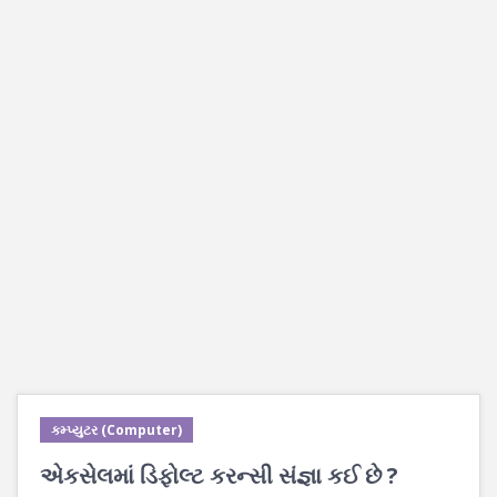
કમ્પ્યુટર (Computer)
એકસેલમાં ડિફોલ્ટ કરન્સી સંજ્ઞા કઈ છે ?