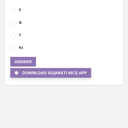
$
&
Y
Rs
ANSWER
DOWNLOAD GUJARATI MCQ APP