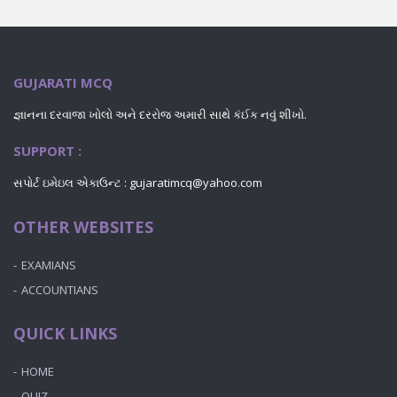
GUJARATI MCQ
જ્ઞાનના દરવાજા ખોલો અને દરરોજ અમારી સાથે કંઈક નવું શીખો.
SUPPORT :
સપોર્ટ ઇમેઇલ એકાઉન્ટ : gujaratimcq@yahoo.com
OTHER WEBSITES
EXAMIANS
ACCOUNTIANS
QUICK LINKS
HOME
QUIZ