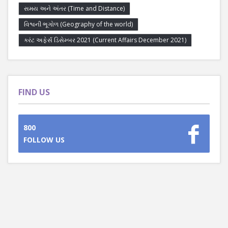
સમય અને અંતર (Time and Distance)
વિશ્વની ભૂગોળ (Geography of the world)
કરંટ અફેર્સ ડિસેમ્બર 2021 (Current Affairs December 2021)
FIND US
800
FOLLOW US