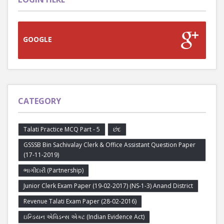
GOOGLE
CATEGORY
Talati Practice MCQ Part - 5
છંદ
GSSSB Bin Sachivalay Clerk & Office Assistant Question Paper
(17-11-2019)
ભાગીદારી (Partnership)
Junior Clerk Exam Paper (19-02-2017) (NS-1-3) Anand District
Revenue Talati Exam Paper (28-02-2016)
ઇન્ડિયન એવિડન્સ એક્ટ (Indian Evidence Act)