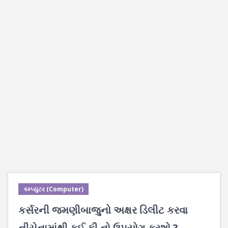
કમ્પ્યુટર (Computer)
કર્સરની જમણીબાજુનો અક્ષર ડિલીટ કરવા
નીચેનામાંથી કઈ કી નો ઉપયોગ કરશો ?