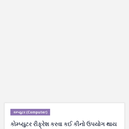
કમ્પ્યુટર (Computer)
કોમ્પ્યુટર રીફ્રેશ કરવા કઈ કીનો ઉપયોગ થાય