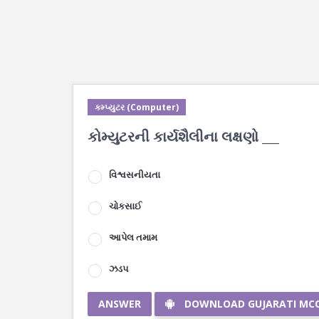
કમ્પ્યુટર (Computer)
કોમ્યુટરની કાર્યશૈલીના લક્ષણો ___
વિશ્વસનીયતા
ચોકસાઈ
આપેલ તમામ
ઝડપ
ANSWER
DOWNLOAD GUJARATI MC