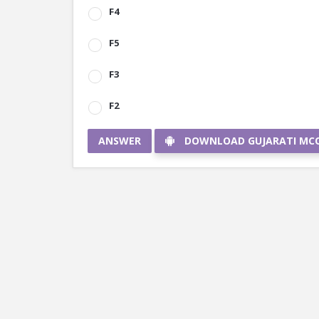
F4
F5
F3
F2
ANSWER
DOWNLOAD GUJARATI MC