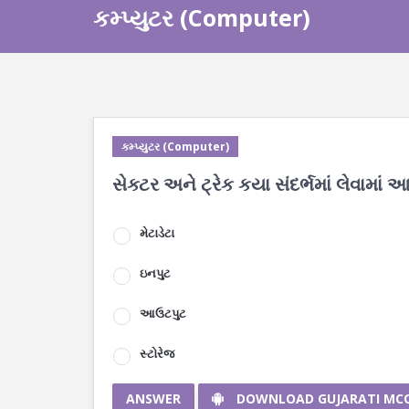
કમ્પ્યુટર (Computer)
કમ્પ્યુટર (Computer)
સેક્ટર અને ટ્રેક કયા સંદર્ભમાં લેવામાં આ
મેટાડેટા
ઇનપુટ
આઉટપુટ
સ્ટોરેજ
ANSWER
DOWNLOAD GUJARATI MC