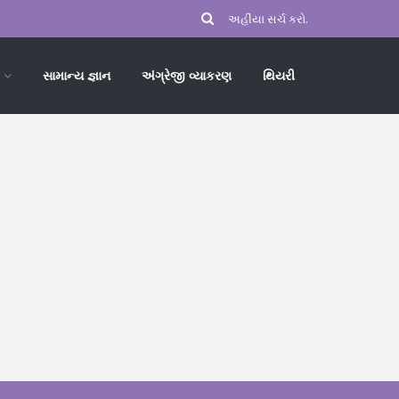
સામાન્ય જ્ઞાન
અંગ્રેજી વ્યાકરણ
થિયરી