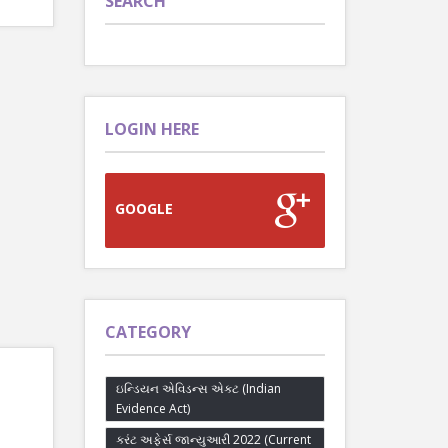
SEARCH
LOGIN HERE
GOOGLE
CATEGORY
ઇન્ડિયન એવિડન્સ એક્ટ (Indian
Evidence Act)
કરંટ અફેર્સ જાન્યુઆરી 2022 (Current