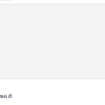
થાય છે.