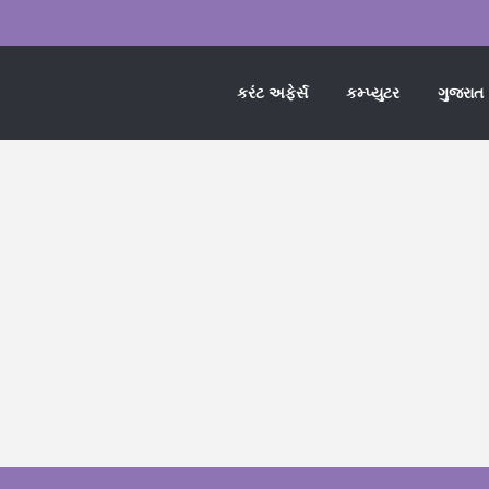
કરંટ અફેર્સ
કમ્પ્યુટર
ગુજરાત