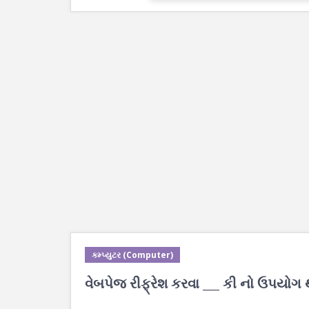
કમ્પ્યુટર (Computer)
વેબપેજ રીફ્રેશ કરવા ___ કી નો ઉપયોગ 