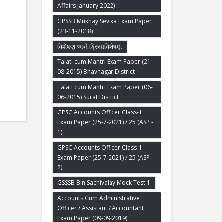
Affairs January 2022)
GPSSB Mukhay Sevika Exam Paper
(23-11-2018)
વિશેષણ અને ક્રિયાવિશેષણ
Talati cum Mantri Exam Paper (21-
08-2015) Bhavnagar District
Talati cum Mantri Exam Paper (06-
06-2015) Surat District
GPSC Accounts Officer Class-1
Exam Paper (25-7-2021) / 25 (ASP -
1)
GPSC Accounts Officer Class-1
Exam Paper (25-7-2021) / 25 (ASP -
2)
GSSSB Bin Sachivalay Mock Test 1
Accounts Cum Administrative
Officer / Assistant / Accountant
Exam Paper (09-09-2019)