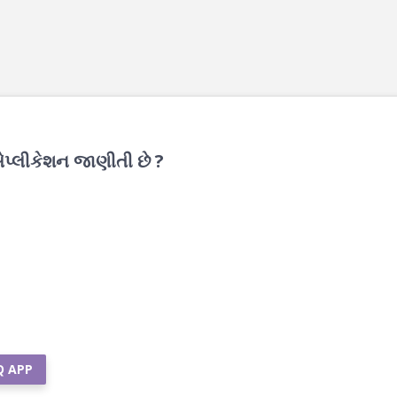
એપ્લીકેશન જાણીતી છે ?
Q APP