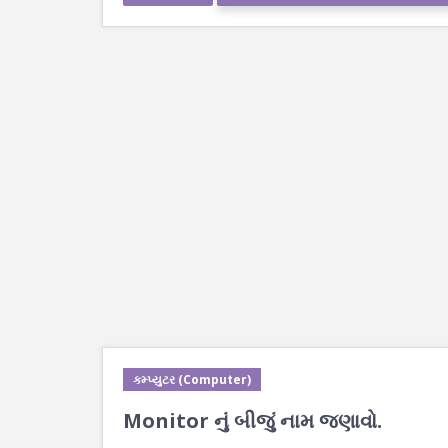
કમ્પ્યુટર (Computer)
Monitor નું બીજું નામ જણાવો.