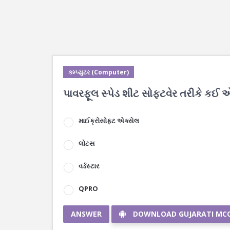
કમ્પ્યુટર (Computer)
પાવરફૂલ સ્પેડ શીટ સોફ્ટવેર તરીકે કઈ 
માઈક્રોસોફ્ટ એક્સેલ
લોટસ
વર્ડસ્ટાર
QPRO
ANSWER
DOWNLOAD GUJARATI MC