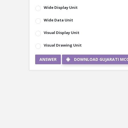
Wide Display Unit
Wide Data Unit
Visual Display Unit
Visual Drawing Unit
ANSWER
DOWNLOAD GUJARATI MC