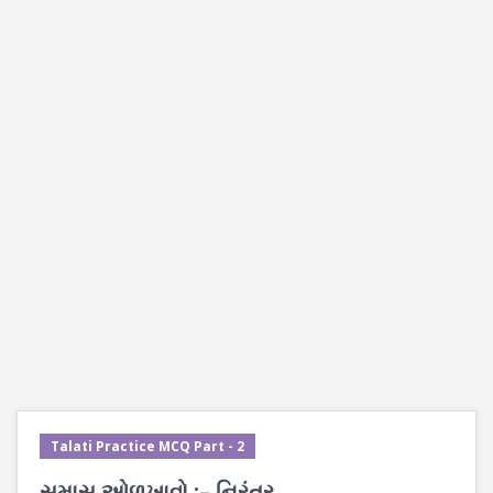
Talati Practice MCQ Part - 2
સમાસ ઓળખાવો :– નિરંતર