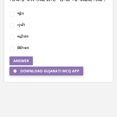
ભૂદેવ
નૃપતિ
મહીપાલ
ક્ષિતિપાલ
ANSWER
DOWNLOAD GUJARATI MCQ APP