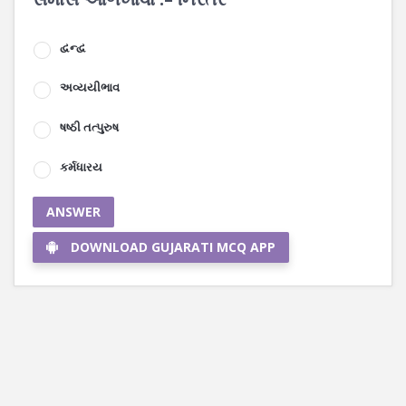
દ્વન્દ્વ
અવ્યયીભાવ
ષષ્ઠી તત્પુરુષ
કર્મધારય
ANSWER
DOWNLOAD GUJARATI MCQ APP