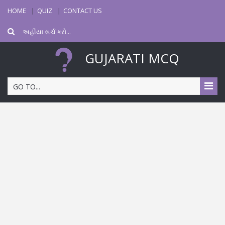
HOME
QUIZ
CONTACT US
GUJARATI MCQ
GO TO...