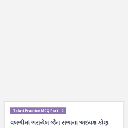
Talati Practice MCQ Part - 2
વલભીમાં ભરાયેલ જૈન સભાના અધ્યક્ષ કોણ