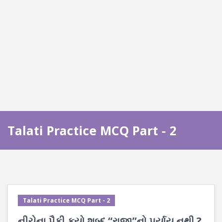
Talati Practice MCQ Part - 2
Talati Practice MCQ Part - 2
નીચેના પૈકી કયો શબ્દ “રાજા”નો પર્યાય નથી ?