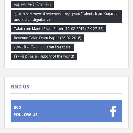
સાદું રૂપ અને બીજગણિત
ગુજરાત અને ભારતની પ્રતિભાઓ - મહાનુભાવો (Talents from Gujarat
and India - dignitaries)
Talati cum Mantri Exam Paper (12-02-2017) (RK-27-33)
Revenue Talati Exam Paper (28-02-2016)
ગુજરાતી સાહિત્ય (Gujarati literature)
વિશ્વનો ઈતિહાસ (History of the world)
FIND US
800
FOLLOW US