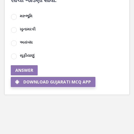
મરૂભૂમિ
ખુનામરકી
અસંબંધ
સૂફીયાણું
ANSWER
DOWNLOAD GUJARATI MCQ APP