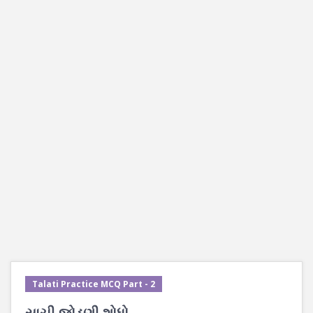
Talati Practice MCQ Part - 2
સાચી જોડણી શોધો.