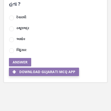
હતા ?
દેવારાધી
સ્થૂલભદ્ર
અશોક
બિંદુસાર
ANSWER
DOWNLOAD GUJARATI MCQ APP