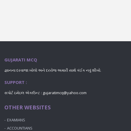
GUJARATI MCQ
જ્ઞાનના દરવાજા ખોલો અને દરરોજ અમારી સાથે કંઈક નવું શીખો.
SUPPORT :
સપોર્ટ ઇમેઇલ એકાઉન્ટ : gujaratimcq@yahoo.com
OTHER WEBSITES
EXAMIANS
ACCOUNTIANS