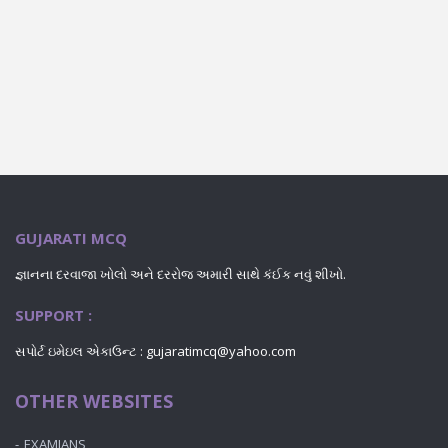
GUJARATI MCQ
જ્ઞાનના દરવાજા ખોલો અને દરરોજ અમારી સાથે કંઈક નવું શીખો.
SUPPORT :
સપોર્ટ ઇમેઇલ એકાઉન્ટ : gujaratimcq@yahoo.com
OTHER WEBSITES
EXAMIANS