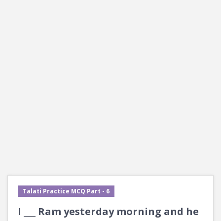
Talati Practice MCQ Part - 6
I ___ Ram yesterday morning and he