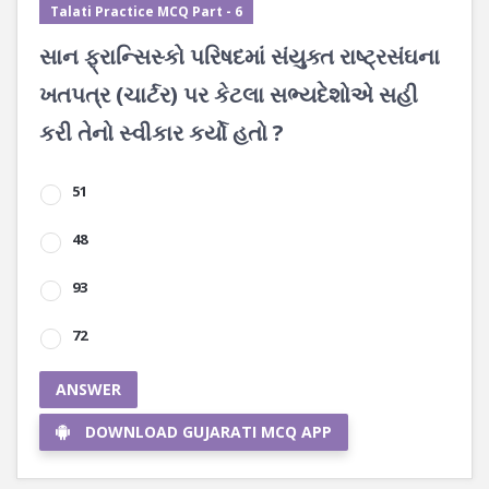
Talati Practice MCQ Part - 6
સાન ફ્રાન્સિસ્કો પરિષદમાં સંયુક્ત રાષ્ટ્રસંઘના
ખતપત્ર (ચાર્ટર) પર કેટલા સભ્યદેશોએ સહી
કરી તેનો સ્વીકાર કર્યો હતો ?
51
48
93
72
ANSWER
DOWNLOAD GUJARATI MCQ APP