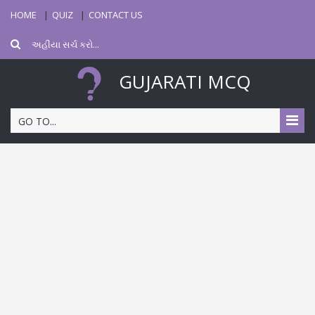
HOME
QUIZ
CONTACT US
GUJARATI MCQ
GO TO...