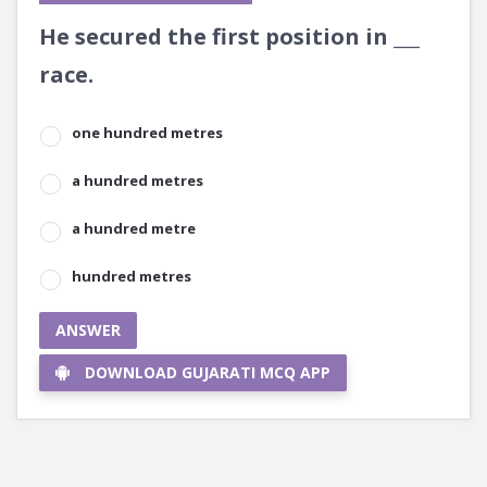
He secured the first position in ___
race.
one hundred metres
a hundred metres
a hundred metre
hundred metres
ANSWER
DOWNLOAD GUJARATI MCQ APP