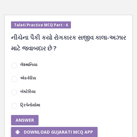
Talati Practice MCQ Part - 6
નીચેના પૈકી કયો રોગકારક સજીવ કાલા-અઝાર
માટે જવાબદાર છે ?
લેશ્માનિયા
એસ્કેરિસ
બૅક્ટેરિયા
ટ્રિપેનોસોમા
ANSWER
DOWNLOAD GUJARATI MCQ APP