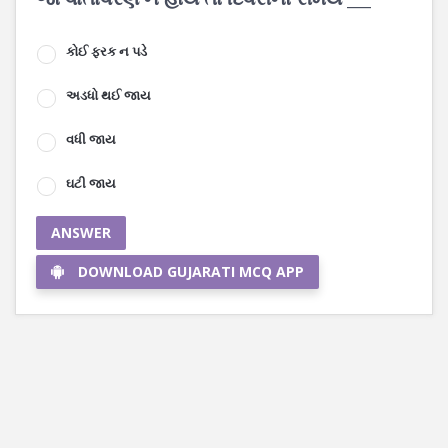
કોઈ ફરક ન પડે
અડધો થઈ જાય
વધી જાય
ઘટી જાય
ANSWER
DOWNLOAD GUJARATI MCQ APP