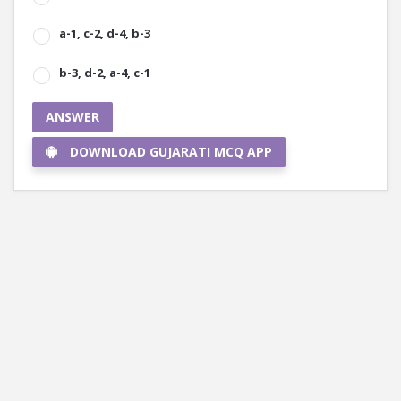
a-1, c-2, d-4, b-3
b-3, d-2, a-4, c-1
ANSWER
DOWNLOAD GUJARATI MCQ APP