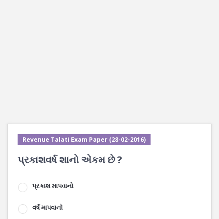
Revenue Talati Exam Paper (28-02-2016)
પ્રકાશવર્ષ શાનો એકમ છે ?
પ્રકાશ માપવાનો
વર્ષ માપવાનો