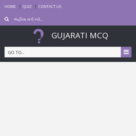
HOME
QUIZ
CONTACT US
GUJARATI MCQ
GO TO...