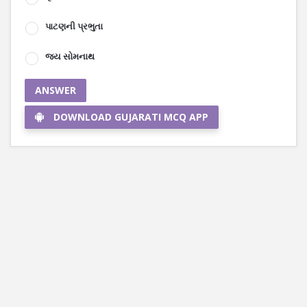
પાટણની પ્રભુતા
જય સોમનાથ
ANSWER
DOWNLOAD GUJARATI MCQ APP