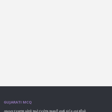
GUJARATI MCQ
જ્ઞાનના દરવાજા ખોલો અને દરરોજ અમારી સાથે કંઈક નવું શીખો.