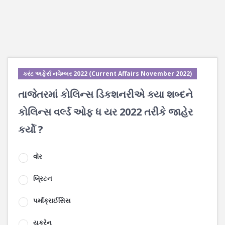
કરંટ અફેર્સ નવેમ્બર 2022 (Current Affairs November 2022)
તાજેતરમાં કોલિન્સ ડિકશનરીએ ક્યા શબ્દને
કોલિન્સ વર્લ્ડ ઓફ ધ યર 2022 તરીકે જાહેર
કર્યો ?
વોર
બ્રિટન
૫ર્માક્રાઈસિસ
યુક્રેન