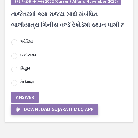
કરંટ અફેર્સ નવેમ્બર 2022 (Current Affairs November 2022)
તાજેતરમાં ક્યા રાજ્ય સાથે સંબંધિત
બાલીયાત્રા ગિનીસ વર્લ્ડ રેકોર્ડમાં સ્થાન પામી ?
ઓડિશા
છત્તીસગઢ
બિહાર
તેલંગાણા
ANSWER
DOWNLOAD GUJARATI MCQ APP