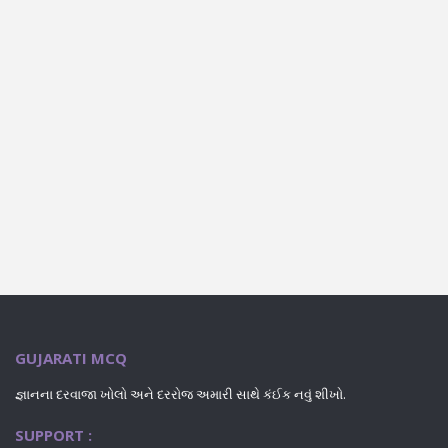
GUJARATI MCQ
જ્ઞાનના દરવાજા ખોલો અને દરરોજ અમારી સાથે કંઈક નવું શીખો.
SUPPORT :