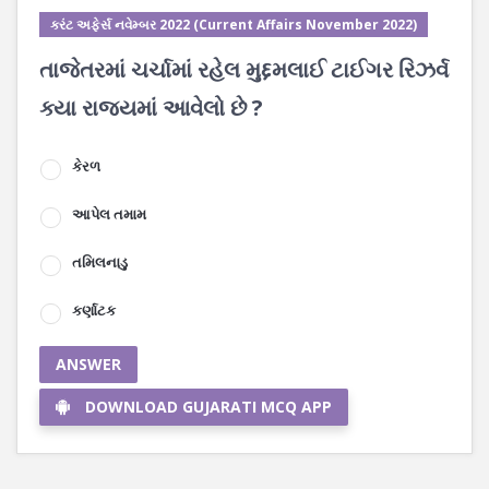
કરંટ અફેર્સ નવેમ્બર 2022 (Current Affairs November 2022)
તાજેતરમાં ચર્ચામાં રહેલ મુદ્દમલાઈ ટાઈગર રિઝર્વ
ક્યા રાજ્યમાં આવેલો છે ?
કેરળ
આપેલ તમામ
તમિલનાડુ
કર્ણાટક
ANSWER
DOWNLOAD GUJARATI MCQ APP