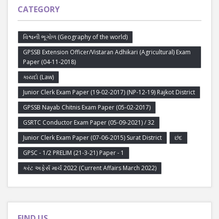
CATEGORY
વિશ્વની ભૂગોળ (Geography of the world)
GPSSB Extension Officer/Vistaran Adhikari (Agricultural) Exam
Paper (04-11-2018)
કાયદો (Law)
Junior Clerk Exam Paper (19-02-2017) (NP-12-19) Rajkot District
GPSSB Nayab Chitnis Exam Paper (05-02-2017)
GSRTC Conductor Exam Paper (05-09-2021) / 32
Junior Clerk Exam Paper (07-06-2015) Surat District
છંદ
GPSC - 1/2 PRELIM (21-3-21) Paper - 1
કરંટ અફેર્સ માર્ચ 2022 (Current Affairs March 2022)
FIND US