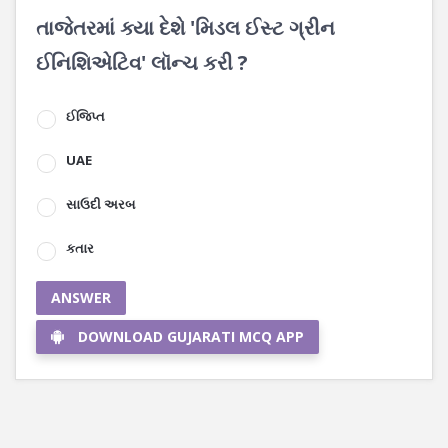
તાજેતરમાં ક્યા દેશે 'મિડલ ઈસ્ટ ગ્રીન
ઈનિશિએટિવ' લૉન્ચ કરી ?
ઈજિપ્ત
UAE
સાઉદી અરબ
કતાર
ANSWER
DOWNLOAD GUJARATI MCQ APP