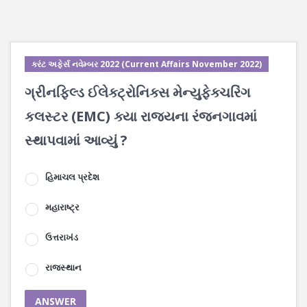
કરંટ અફેર્સ નવેમ્બર 2022 (Current Affairs November 2022)
ગ્રીનફિલ્ડ ઈલેક્ટ્રોનિક્સ મેન્યુફેક્ચરિંગ
કલસ્ટર (EMC) ક્યા રાજ્યના રંજનગાવમાં
સ્થાપવામાં આવ્યું ?
હિમાચલ પ્રદેશ
મહારાષ્ટ્ર
ઉત્તરાખંડ
રાજસ્થાન
ANSWER