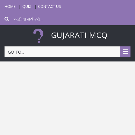
HOME
QUIZ
CONTACT US
GUJARATI MCQ
GO TO...