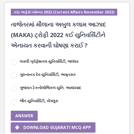
કરંટ અફેર્સ નવેમ્બર 2022 (Current Affairs November 2022)
તાજેતરમાં મૌલાના અબુલ કલામ આઝાદ
(MAKA) ટ્રોફી 2022 કઈ યુનિવર્સિટીને
એનાયત કરવાની ઘોષણા કરાઈ ?
લવલી પ્રોફેશનલ યુનિવર્સિટી, જલંધર
ગુરુનાનક દેવ યુનિવર્સિટી, અમૃતસર
ગુજરાત ટેકનોલોજિકલ યુનિ. અમદાવાદ
જૈન યુનિવર્સિટી, બેંગલુરુ
ANSWER
DOWNLOAD GUJARATI MCQ APP