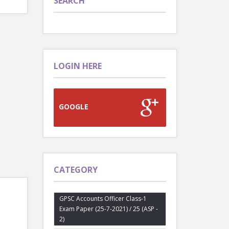
SEARCH
LOGIN HERE
GOOGLE
CATEGORY
GPSC Accounts Officer Class-1
Exam Paper (25-7-2021) / 25 (ASP -
2)