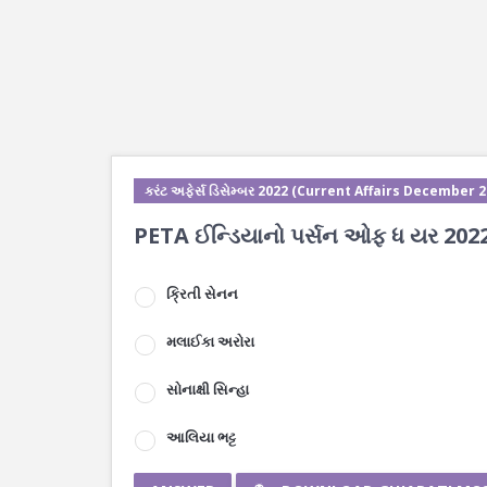
કરંટ અફેર્સ ડિસેમ્બર 2022 (Current Affairs December 
PETA ઈન્ડિયાનો પર્સન ઓફ ધ યર 202
ક્રિતી સેનન
મલાઈકા અરોરા
સોનાક્ષી સિન્હા
આલિયા ભટ્ટ