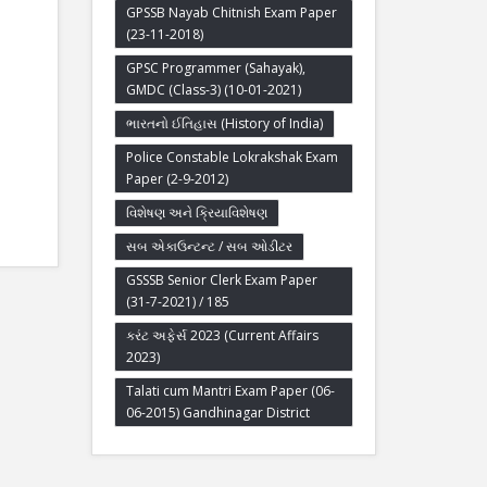
GPSSB Nayab Chitnish Exam Paper
(23-11-2018)
GPSC Programmer (Sahayak),
GMDC (Class-3) (10-01-2021)
ભારતનો ઈતિહાસ (History of India)
Police Constable Lokrakshak Exam
Paper (2-9-2012)
વિશેષણ અને ક્રિયાવિશેષણ
સબ એકાઉન્ટન્ટ / સબ ઓડીટર
GSSSB Senior Clerk Exam Paper
(31-7-2021) / 185
કરંટ અફેર્સ 2023 (Current Affairs
2023)
Talati cum Mantri Exam Paper (06-
06-2015) Gandhinagar District