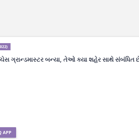
2022)
ેસ ગ્રાન્ડમાસ્ટર બન્યા, તેઓ ક્યા શહેર સાથે સંબંધિત છ
Q APP