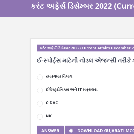
કરંટ અફેર્સ ડિસેમ્બર 2022 (C
કરંટ અફેર્સ ડિસેમ્બર 2022 (Current Affairs December 
ઈ-સ્પોર્ટ્સ માટેની નોડલ એજન્સી તરીકે 
રમતગમત વિભાગ
ઈલેક્ટ્રોનિક્સ અને IT મંત્રાલય
C-DAC
NIC
ANSWER
DOWNLOAD GUJARATI MC