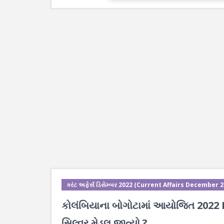
કરંટ અફેર્સ ડિસેમ્બર 2022 (Current Affairs December 
કોલંબિયાના બોગોટામાં આયોજિત 2022 IW
સિલ્વર મેડલ જીત્યો ?