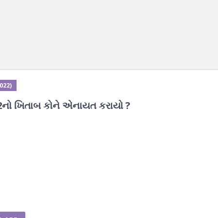
2022)
2નો ખિતાબ કોને એનાયત કરાયો ?