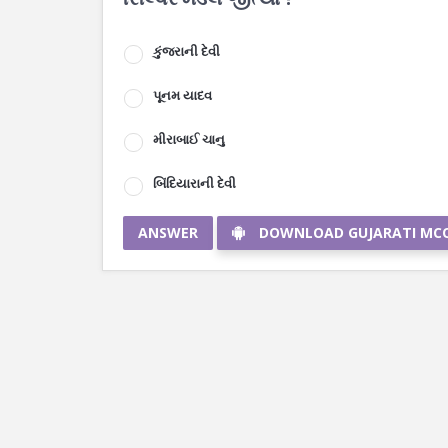
કુંજરાની દેવી
પૂનમ યાદવ
મીરાબાઈ ચાનુ
બિંદિયારાની દેવી
ANSWER
DOWNLOAD GUJARATI MC