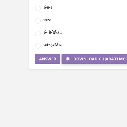
ઈરાન
ભારત
ઈન્ડોનેશિયા
ઓસ્ટ્રેલિયા
ANSWER
DOWNLOAD GUJARATI MC