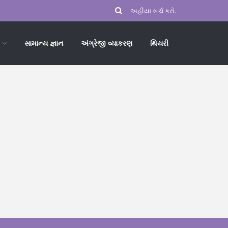
સામાન્ય જ્ઞાન
અંગ્રેજી વ્યાકરણ
થિયરી