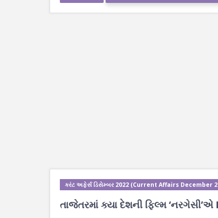
કરંટ અફેર્સ ડિસેમ્બર 2022 (Current Affairs December 
તાજેતરમાં ક્યા દેશની ફિલ્મ ‘નરગેસી’એ