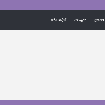
કરંટ અફેર્સ
કમ્પ્યુટર
ગુજરાત