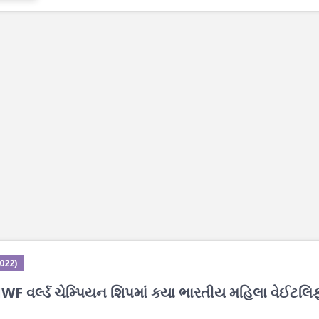
2022)
F વર્લ્ડ ચેમ્પિયન શિપમાં ક્યા ભારતીય મહિલા વેઈટલિફ