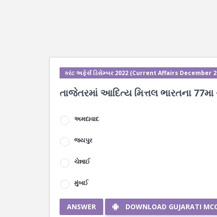
કરંટ અફેર્સ ડિસેમ્બર 2022 (Current Affairs December 
તાજેતરમાં આદિત્ય મિત્તલ ભારતના 77મા ચ
અમદાવાદ
જયપુર
ચેન્નાઈ
મુંબઈ
ANSWER
DOWNLOAD GUJARATI MC