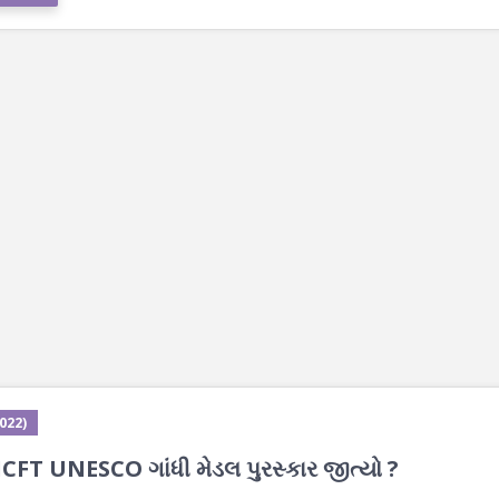
2022)
 ICFT UNESCO ગાંધી મેડલ પુરસ્કાર જીત્યો ?