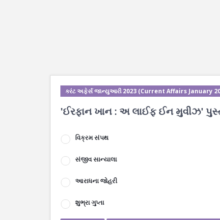
કરંટ અફેર્સ જાન્યુઆરી 2023 (Current Affairs January 2
'ઈરફાન ખાન : અ‌ લાઈફ ઈન મુવીઝ' પુસ્ત
વિક્રમ સંપથ
સંજીવ સાન્યાલા
આરાધના જોહરી
શુભ્રા ગુપ્તા