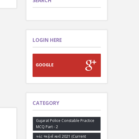
SEARCH
LOGIN HERE
GOOGLE
CATEGORY
Gujarat Police Constable Practice
MCQ Part - 2
કરંટ અફેર્સ માર્ચ 2021 (Current