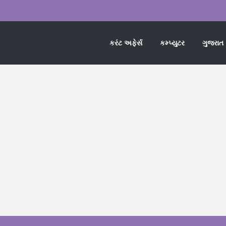
કરંટ અફેર્સ
કમ્પ્યુટર
ગુજરાત