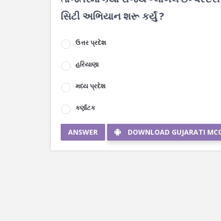
સિટી અભિયાન શરૂ કર્યું ?
ઉત્તર પ્રદેશ
હરિયાણા
મધ્ય પ્રદેશ
કર્ણાટક
ANSWER
DOWNLOAD GUJARATI MC