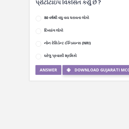
પ્રોટોટાઇપ વિકસિત કર્યું છે ?
80 વર્ષથી વધુ વય ધરાવતા લોકો
દિવ્યાંગ લોકો
નોન રેસિડેન્ટ ઈન્ડિયન્સ (NRI)
ઘરેલુ પ્રવાસી શ્રમિકો
ANSWER
DOWNLOAD GUJARATI MC