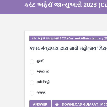
કરંટ અફેર્સ જાન્યુઆરી 2023 (
કરંટ અફેર્સ જાન્યુઆરી 2023 (Current Affairs January 2
કાપડ મંત્રાલય દ્વારા સાડી મહોત્સવ 'વિર
મુંબઈ
અમદાવાદ
નવી દિલ્હી
જયપુર
ANSWER
DOWNLOAD GUJARATI MC