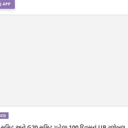
Q APP
023)
ટર્સ સમિટ અને G20 સમિટ પહેલા 100 દિવસનું UP ગ્લોબલ