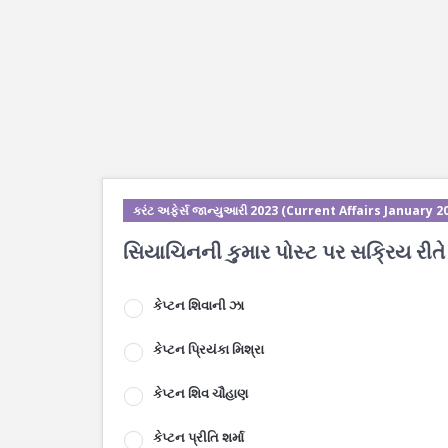
કરંટ અફેર્સ જાન્યુઆરી 2023 (Current Affairs January 2
સિયાચિનની કુમાર પોસ્ટ પર સક્રિય રીત
કેપ્ટન શિવાની ઝા
કેપ્ટન પ્રિયંકા મિશ્રા
કેપ્ટન શિવ ચૌહાણ
કેપ્ટન પ્રીતિ શર્મા