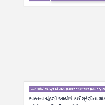
કરંટ અફેર્સ જાન્યુઆરી 2023 (Current Affairs January 2
ભારતના ચૂંટણી આયોગે કઈ શ્રેણીના લોકો