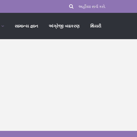
સામાન્ય જ્ઞાન
અંગ્રેજી વ્યાકરણ
થિયરી