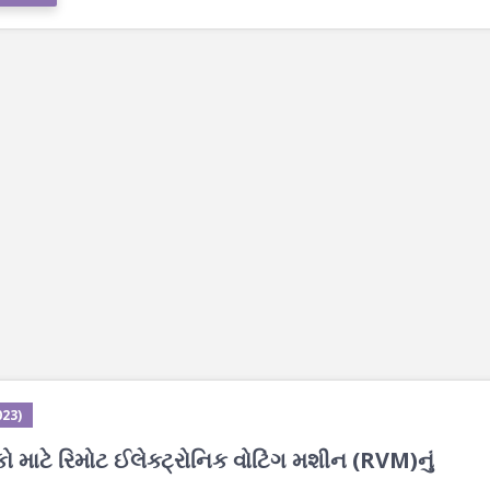
023)
 માટે રિમોટ ઈલેક્ટ્રોનિક વોટિંગ મશીન (RVM)નું