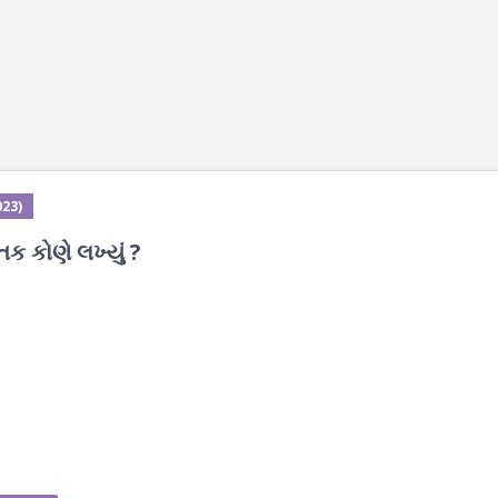
023)
ક કોણે લખ્યું ?