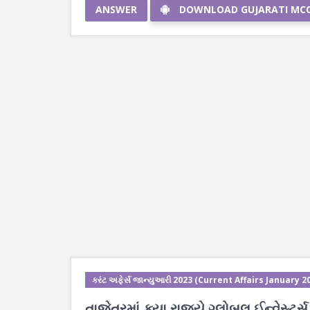
ANSWER
DOWNLOAD GUJARATI MC
કરંટ અફેર્સ જાન્યુઆરી 2023 (Current Affairs January 2
તાજેતરમાં ક્યા રાજ્યે ગ્લોબલ ઈન્વેસ્