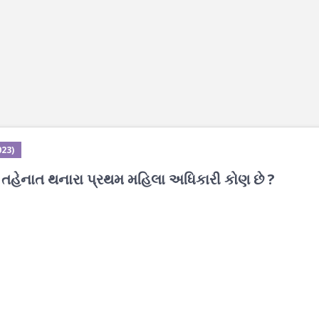
023)
ે તહેનાત થનારા પ્રથમ મહિલા અધિકારી કોણ છે ?