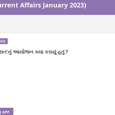
Current Affairs January 2023)
023)
ાસત'નું આયોજન ક્યા કરાયું હતું ?
Q APP