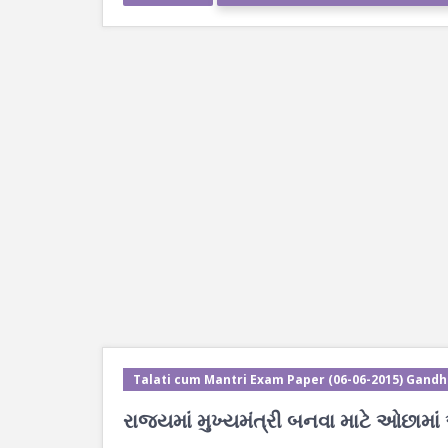
Talati cum Mantri Exam Paper (06-06-2015) Gandh
રાજ્યમાં મુખ્યમંત્રી બનવા માટે ઓછામ