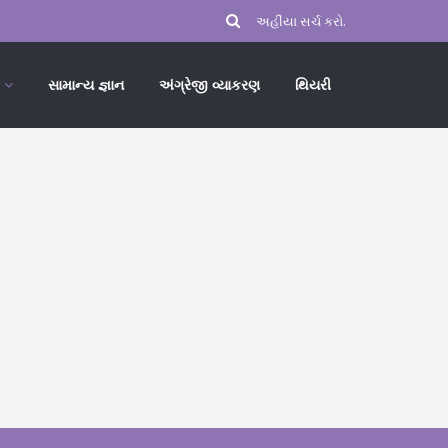
સામાન્ય જ્ઞાન
અંગ્રેજી વ્યાકરણ
થિયરી