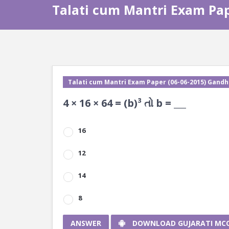
Talati cum Mantri Exam Pap
Talati cum Mantri Exam Paper (06-06-2015) Gandh
4 × 16 × 64 = (b)³ તો b = ___
16
12
14
8
ANSWER
DOWNLOAD GUJARATI MC