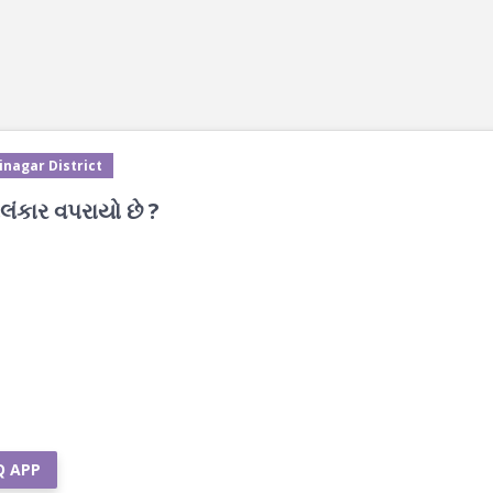
inagar District
અલંકાર વપરાયો છે ?
Q APP