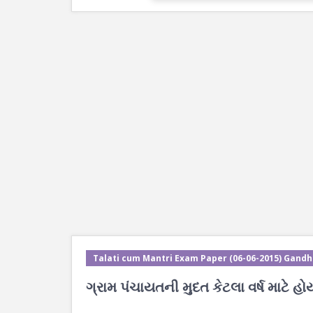
Talati cum Mantri Exam Paper (06-06-2015) Gandh
ગ્રામ પંચાયતની મુદત કેટલા વર્ષ માટે હોય