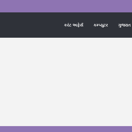
કરંટ અફેર્સ
કમ્પ્યુટર
ગુજરાત