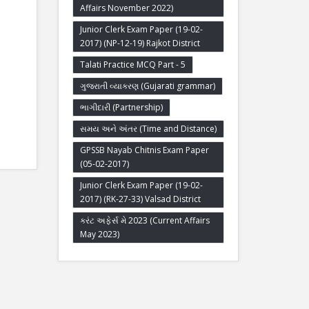
Affairs November 2022)
Junior Clerk Exam Paper (19-02-
2017) (NP-12-19) Rajkot District
Talati Practice MCQ Part - 5
ગુજરાતી વ્યાકરણ (Gujarati grammar)
ભાગીદારી (Partnership)
સમય અને અંતર (Time and Distance)
GPSSB Nayab Chitnis Exam Paper
(05-02-2017)
Junior Clerk Exam Paper (19-02-
2017) (RK-27-33) Valsad District
કરંટ અફેર્સ મે 2023 (Current Affairs
May 2023)