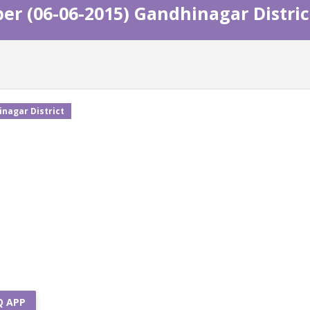
er (06-06-2015) Gandhinagar Distric
inagar District
Q APP