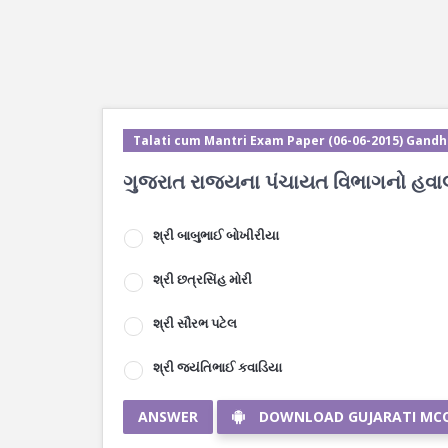
Talati cum Mantri Exam Paper (06-06-2015) Gandh
ગુજરાત રાજ્યના પંચાયત વિભાગનો હવાલો
શ્રી બાબુભાઈ બોખીરીયા
શ્રી છત્રસિંહ મોરી
શ્રી સૌરભ પટેલ
શ્રી જયંતિભાઈ કવાડિયા
ANSWER
DOWNLOAD GUJARATI MC