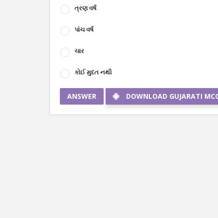
ત્રણ વર્ષ
પાંચ વર્ષ
ચાર
કોઈ મુદત નથી
ANSWER
DOWNLOAD GUJARATI MC