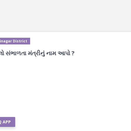
inagar District
 સંભાળતા મંત્રીનું નામ આપો ?
Q APP