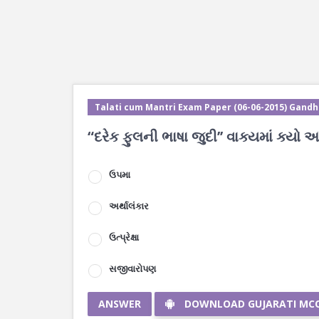
Talati cum Mantri Exam Paper (06-06-2015) Gandh
“દરેક ફુલની ભાષા જુદી’’ વાક્યમાં ક્યો 
ઉપમા
અર્થાલંકાર
ઉત્પ્રેક્ષા
સજીવારોપણ
ANSWER
DOWNLOAD GUJARATI MC