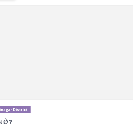
inagar District
 છે ?