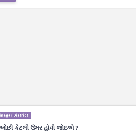
inagar District
ાં ઓછી કેટલી ઉંમર હોવી જોઇએ ?