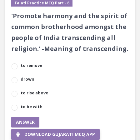
Talati Practice MCQ Part - 6
'Promote harmony and the spirit of
common brotherhood amongst the
people of India transcending all
religion.' -Meaning of transcending.
to remove
drown
to rise above
to be with
ANSWER
DOWNLOAD GUJARATI MCQ APP