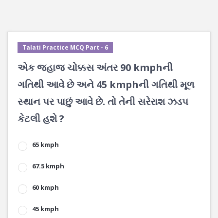
Talati Practice MCQ Part - 6
એક જહાજ ચોક્કસ અંતર 90 kmphની
ગતિથી આવે છે અને 45 kmphની ગતિથી મૂળ
સ્થાન પર પાછું આવે છે. તો તેની સરેરાશ ઝડપ
કેટલી હશે ?
65 kmph
67.5 kmph
60 kmph
45 kmph