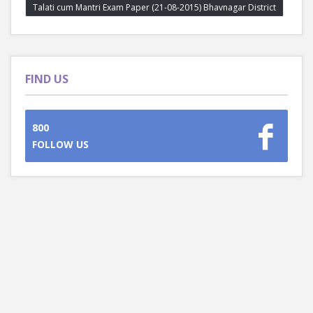
Talati cum Mantri Exam Paper (21-08-2015) Bhavnagar District
FIND US
800
FOLLOW US