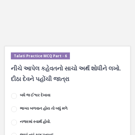
Talati Practice MCQ Part - 6
નીચે આપેલ કહેવતનો સાચો અર્થ શોધીને લખો.
દીઠા દેવને પહોંચી જાત્રા
બધે જ ઈશ્વર દેખાવા
ભાગ્ય બળવાન હોય તો બધું મળે
નજરમાં સ્વાર્થ હોવો.
જ્યાં ત્યાં કામ પતાવ્યું