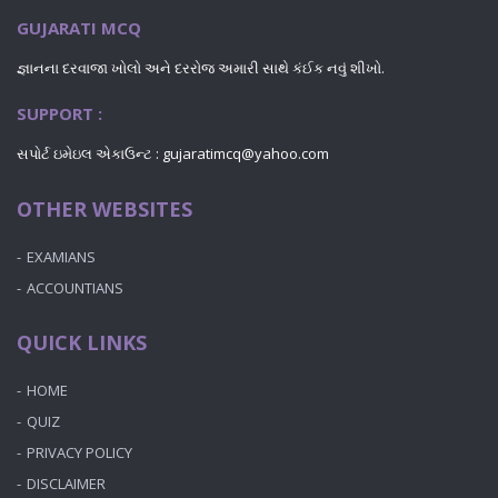
GUJARATI MCQ
જ્ઞાનના દરવાજા ખોલો અને દરરોજ અમારી સાથે કંઈક નવું શીખો.
SUPPORT :
સપોર્ટ ઇમેઇલ એકાઉન્ટ : gujaratimcq@yahoo.com
OTHER WEBSITES
EXAMIANS
ACCOUNTIANS
QUICK LINKS
HOME
QUIZ
PRIVACY POLICY
DISCLAIMER