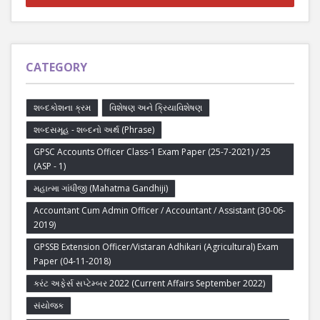
CATEGORY
શબ્દકોશના ક્રમ
વિશેષણ અને ક્રિયાવિશેષણ
શબ્દસમૂહ - શબ્દનો અર્થ (Phrase)
GPSC Accounts Officer Class-1 Exam Paper (25-7-2021) / 25
(ASP - 1)
મહાત્મા ગાંધીજી (Mahatma Gandhiji)
Accountant Cum Admin Officer / Accountant / Assistant (30-06-
2019)
GPSSB Extension Officer/Vistaran Adhikari (Agricultural) Exam
Paper (04-11-2018)
કરંટ અફેર્સ સપ્ટેમ્બર 2022 (Current Affairs September 2022)
સંયોજક