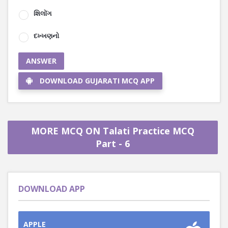
શિલોંગ
દખ્ખણનો
ANSWER
DOWNLOAD GUJARATI MCQ APP
MORE MCQ ON Talati Practice MCQ
Part - 6
DOWNLOAD APP
APPLE