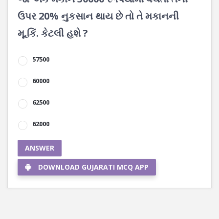
ઉપર 20% નુકસાન થાય છે તો તે મકાનની
મૂ.કિં. કેટલી હશે ?
57500
60000
62500
62000
ANSWER
DOWNLOAD GUJARATI MCQ APP