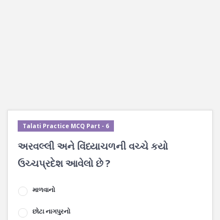
Talati Practice MCQ Part - 6
અરવલ્લી અને વિંધ્યાચળની વચ્ચે કયો
ઉચ્ચપ્રદેશ આવેલો છે ?
માળવાનો
છોટા નાગપુરનો