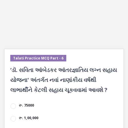
Talati Practice MCQ Part - 6
‘ડૉ. સવિતા આંબેડકર આંતરજ્ઞાતિય લગ્ન સહાય
યોજના' અંતર્ગત નવાં નાણાંકીય વર્ષથી
લાભાર્થીને કેટલી સહાય ચૂકવવામાં આવશે ?
રૂ. 75000
રૂ. 1,00,000