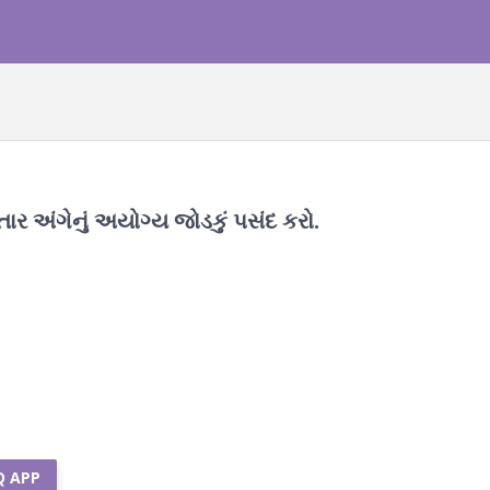
તાર અંગેનું અયોગ્ય જોડકું પસંદ કરો.
Q APP