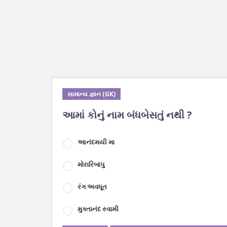
સામાન્ય જ્ઞાન (GK)
આમાં કોનું નામ બંધબેસતું નથી ?
આનંદમયી મા
મોરારિબાપુ
રંગ અવધૂત
મુક્તાનંદ સ્વામી