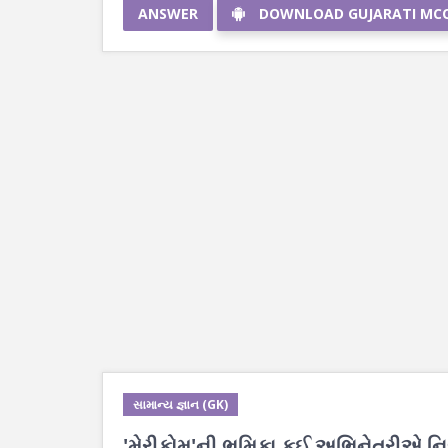
ANSWER
DOWNLOAD GUJARATI MC
સામાન્ય જ્ઞાન (GK)
'મેરીકોમ'ની ભૂમિકા કઈ અભિનેત્રીએ નિ