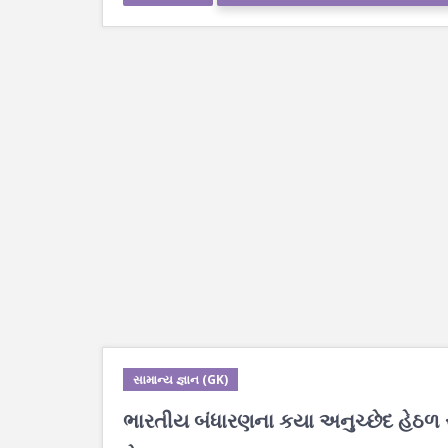
સામાન્ય જ્ઞાન (GK)
ભારતીય બંધારણના કયા અનુચ્છેદ હેઠળ 