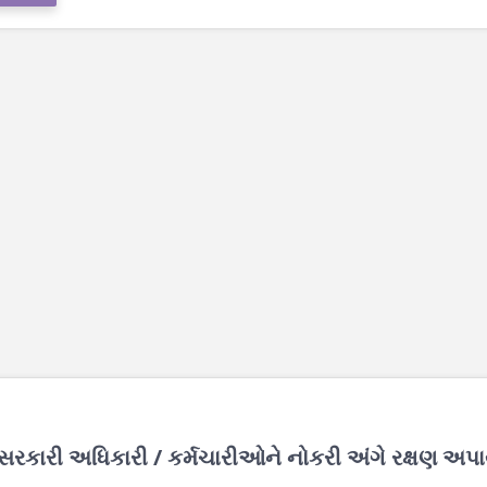
સરકારી અધિકારી / કર્મચારીઓને નોકરી અંગે રક્ષણ અપ