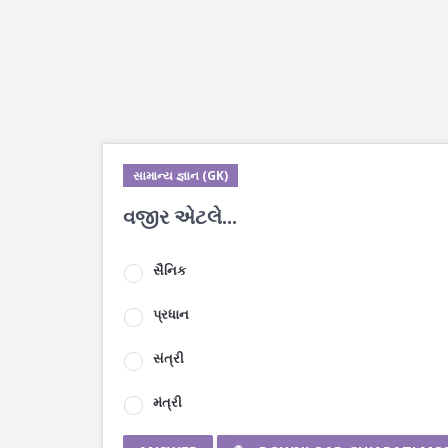
સામાન્ય જ્ઞાન (GK)
વજીર એટલે...
સૈનિક
પ્રધાન
સંત્રી
મંત્રી