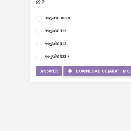
છે ?
અનુચ્છેદ 3૦૦ ક
અનુચ્છેદ 311
અનુચ્છેદ 312
અનુચ્છેદ 323 ક
ANSWER
DOWNLOAD GUJARATI MC