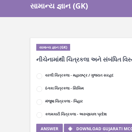
સામાન્ય જ્ઞાન (GK)
સામાન્ય જ્ઞાન (GK)
નીચેનામાંથી ચિત્રકલા અને સંબંધિત વિસ્
વરલી ચિત્રકલા - મહારાષ્ટ્ર / ગુજરાત સરહદ
ઠંગકા ચિત્રકલા - સિક્કિમ
મંજુષા ચિત્રકલા - બિહાર
કલમકારી ચિત્રકલા - અરુણાચલ પ્રદેશ
ANSWER
DOWNLOAD GUJARATI MC