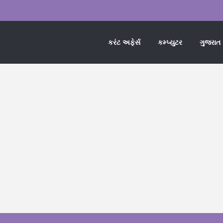
કરંટ અફેર્સ
કમ્પ્યુટર
ગુજરાત