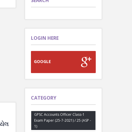
SEARCH
LOGIN HERE
GOOGLE
CATEGORY
GPSC Accounts Officer Class-1
Exam Paper (25-7-2021) / 25 (ASP -
ાયેલ
1)