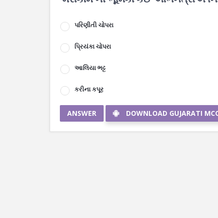
પરિણીતી ચોપરા
પ્રિયંકા ચોપરા
આલિયા ભટ્ટ
કરીના કપૂર
ANSWER
DOWNLOAD GUJARATI MC