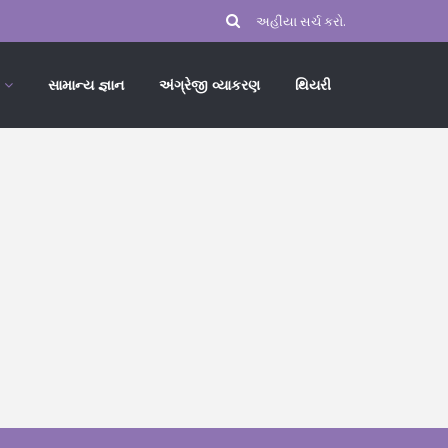
સામાન્ય જ્ઞાન
અંગ્રેજી વ્યાકરણ
થિયરી