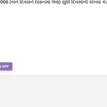
06 (બંને દિવસને ધ્યાનમાં લેવા) સુધી દિવસોની સંખ્યા ક
Q APP