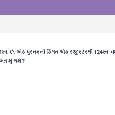
રૂા. છે. એક પુસ્તકની કિંમત એક રજીસ્ટરથી 124રૂા. વધ
મત શું થશે ?