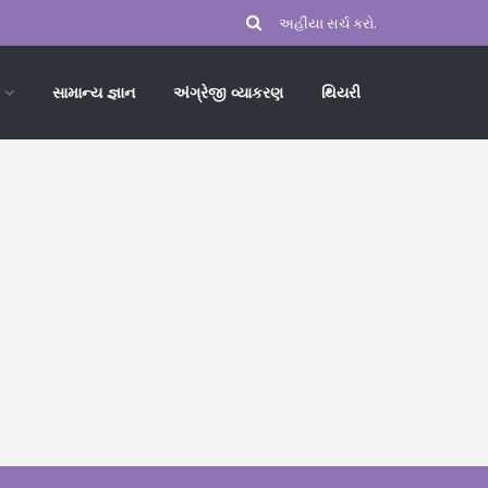
સામાન્ય જ્ઞાન
અંગ્રેજી વ્યાકરણ
થિયરી