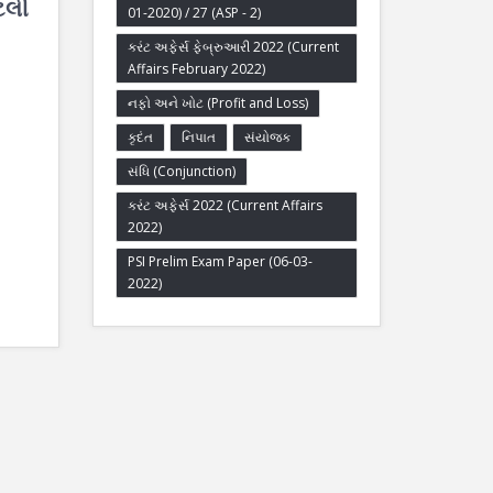
ેટલી
01-2020) / 27 (ASP - 2)
કરંટ અફેર્સ ફેબ્રુઆરી 2022 (Current
Affairs February 2022)
નફો અને ખોટ (Profit and Loss)
કૃદંત
નિપાત
સંયોજક
સંધિ (Conjunction)
કરંટ અફેર્સ 2022 (Current Affairs
2022)
PSI Prelim Exam Paper (06-03-
2022)