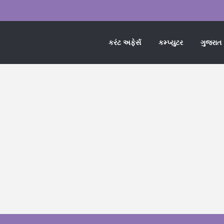
કરંટ અફેર્સ
કમ્પ્યુટર
ગુજરાત