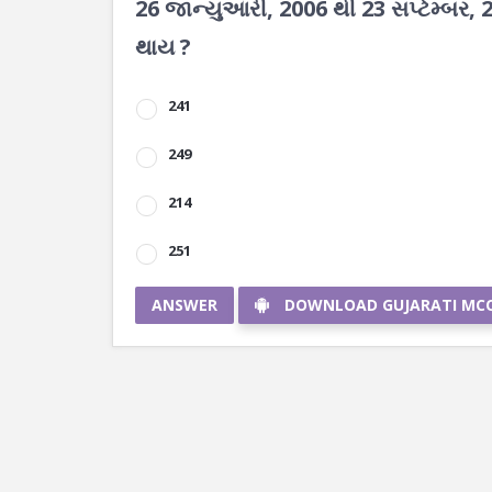
26 જાન્યુઆરી, 2006 થી 23 સપ્ટેમ્બર, 20
થાય ?
241
249
214
251
ANSWER
DOWNLOAD GUJARATI MC