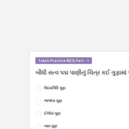
Talati Practice MCQ Part - 1
બૌધી સત્વ પદ્મ પાણીનું ચિત્ર કઈ ગુફામાં
ઉદયગિરિ ગુફા
અજંતા ગુફા
ઈલોરા ગુફા
બાઘ ગુફા