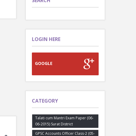
SEARCH
LOGIN HERE
GOOGLE
CATEGORY
Talati cum Mantri Exam Paper (06-
06-2015) Surat District
GPSC Accounts Officer Class-2 (05-