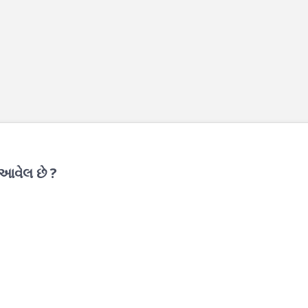
 આવેલ છે ?