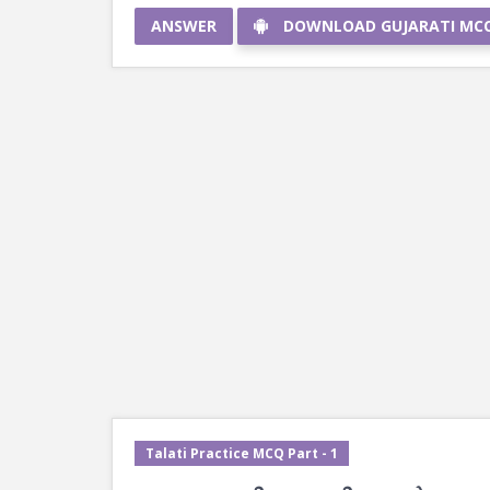
ANSWER
DOWNLOAD GUJARATI MC
Talati Practice MCQ Part - 1