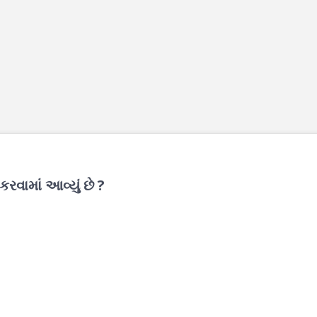
 કરવામાં આવ્યું છે ?