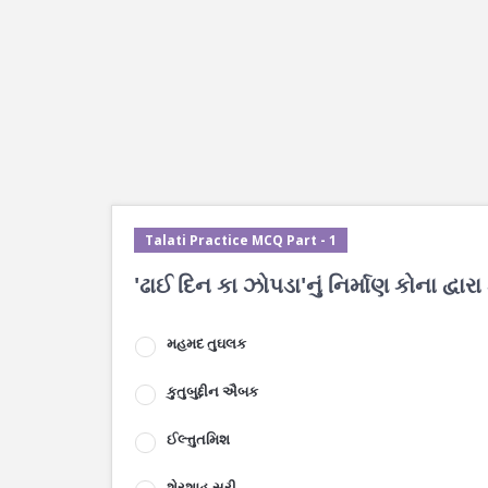
Talati Practice MCQ Part - 1
'ઢાઈ દિન કા ઝોપડા'નું નિર્માણ કોના દ્વારા
મહમદ તુઘલક
કુતુબુદ્દીન ઐબક
ઈલ્ત્તુતમિશ
શેરશાહ સૂરી