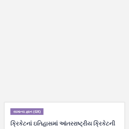
સામાન્ય જ્ઞાન (GK)
ક્રિકેટનાં ઇતિહાસમાં આંતરરાષ્ટ્રીય ક્રિકેટની