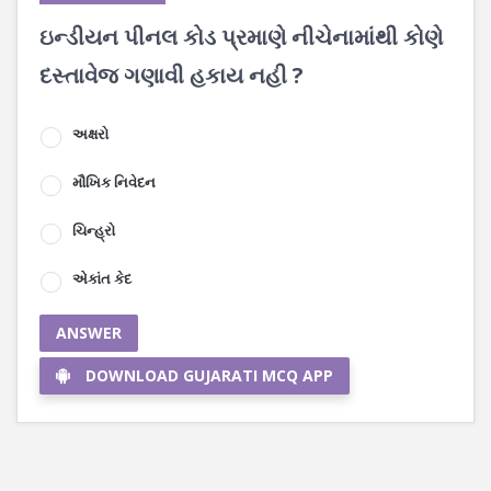
ઇન્ડીયન પીનલ કોડ પ્રમાણે નીચેનામાંથી કોણે
દસ્તાવેજ ગણાવી હકાય નહી ?
અક્ષરો
મૌખિક નિવેદન
ચિન્હ્રો
એકાંત કેદ
ANSWER
DOWNLOAD GUJARATI MCQ APP