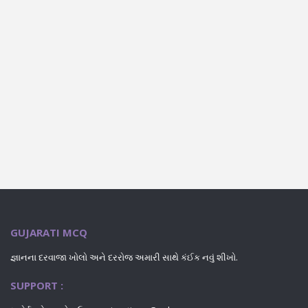
GUJARATI MCQ
જ્ઞાનના દરવાજા ખોલો અને દરરોજ અમારી સાથે કંઈક નવું શીખો.
SUPPORT :