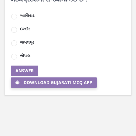
ગ્વાલિયર
ઈન્દોર
જબલપુર
ભોપાલ
ANSWER
DOWNLOAD GUJARATI MCQ APP