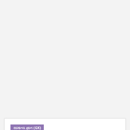
સામાન્ય જ્ઞાન (GK)