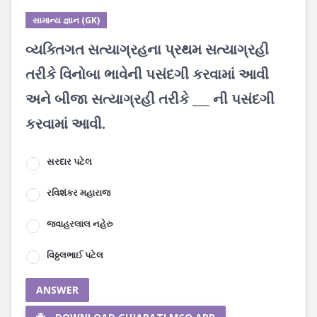
સામાન્ય જ્ઞાન (GK)
વ્યક્તિગત સત્યાગ્રહના પ્રથમ સત્યાગ્રહી
તરીકે વિનોબા ભાવેની પસંદગી કરવામાં આવી
અને બીજા સત્યાગ્રહી તરીકે ___ ની પસંદગી
કરવામાં આવી.
સરદાર પટેલ
રવિશંકર મહારાજ
જવાહરલાલ નહેરુ
વિઠ્ઠલભાઈ પટેલ
ANSWER