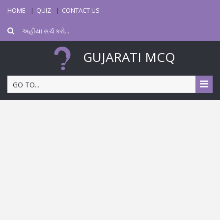
HOME
QUIZ
CONTACT US
GUJARATI MCQ
GO TO...