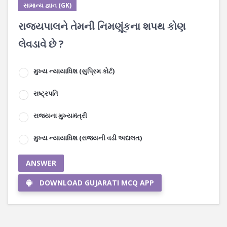
સામાન્ય જ્ઞાન (GK)
રાજ્યપાલને તેમની નિમણૂંકના શપથ કોણ
લેવડાવે છે ?
મુખ્ય ન્યાયાધિશ (સુપ્રિમ કોર્ટ)
રાષ્ટ્રપતિ
રાજ્યના મુખ્યમંત્રી
મુખ્ય ન્યાયાધિશ (રાજ્યની વડી અદાલત)
ANSWER
DOWNLOAD GUJARATI MCQ APP