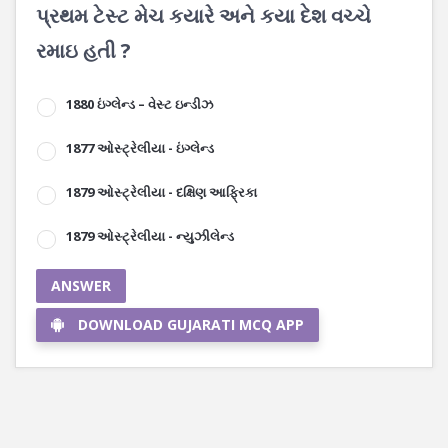
પ્રથમ ટેસ્ટ મેચ કયારે અને કયા દેશ વચ્ચે
રમાઇ હતી ?
1880 ઇંગ્લેન્ડ – વેસ્ટ ઇન્ડીઝ
1877 ઓસ્ટ્રેલીયા - ઇંગ્લેન્ડ
1879 ઓસ્ટ્રેલીયા - દક્ષિણ આફ્રિકા
1879 ઓસ્ટ્રેલીયા - ન્યુઝીલેન્ડ
ANSWER
DOWNLOAD GUJARATI MCQ APP