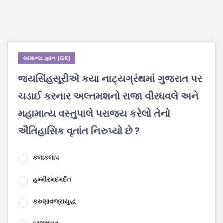
સામાન્ય જ્ઞાન (GK)
જયસિંહસૂરીએ કયા નાટ્યગ્રંથમાં ગુજરાત પર
ચડાઈ કરનાર અલ્તમશનો રાજા વીરધવલે અને
મહામાત્ય વસ્તુપાલે પરાજય કરેલો તેનો
ઐતિહાસિક વૃતાંત નિરુપ્યો છે ?
કલાકલાપ
હમ્મીરમદમર્દન
કરુણાવજ્રાયુદ્ધ