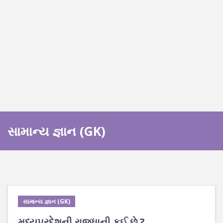
સામાન્ય જ્ઞાન (GK)
સામાન્ય જ્ઞાન (GK)
મધ્યપ્રદેશની રાજધાની કઈ છે ?