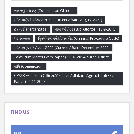
ભારતનું બંધારણ (Constitution Of India)
કરંટ અફેર્સ ઓગસ્ટ 2021 (Current Affairs August 2021)
ટકાવારી (Percentage)
સબ ઓડીટર (Sub Auditor) (13-9-2015)
પદપ્રત્યય
ક્રિમીનલ પ્રોસીજર કોડ (Criminal Procedure Code)
કરંટ અફેર્સ ડિસેમ્બર 2022 (Current Affairs December 2022)
Talati cum Mantri Exam Paper (23-02-2014) Surat District
સંધિ (Conjunction)
GPSSB Extension Officer/Vistaran Adhikari (Agricultural) Exam
Paper (04-11-2018)
FIND US
800