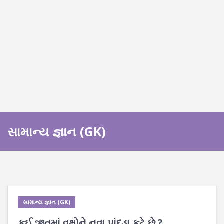
સામાન્ય જ્ઞાન (GK)
સામાન્ય જ્ઞાન (GK)
કઈ ઋતુમાં વૃક્ષોને નવા પાંદડા ફૂટે છે ?