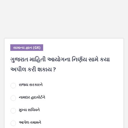
સામાન્ય જ્ઞાન (GK)
ગુજરાત માહિતી આયોગના નિર્ણય સામે કયા
અપીલ કરી શકાય ?
રાજ્ય સરકારને
નામદાર હાઇકોર્ટને
મુખ્ય સચિવને
આપેલ તમામને