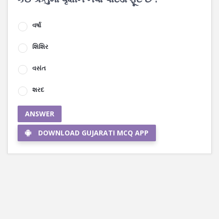
વર્ષા
શિશિર
વસંત
શરદ
ANSWER
DOWNLOAD GUJARATI MCQ APP