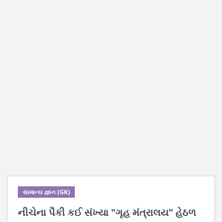
સામાન્ય જ્ઞાન (GK)
નીચેના પૈકી કઈ સંખ્યા "ગૃહ મંત્રાલય" હેઠળ