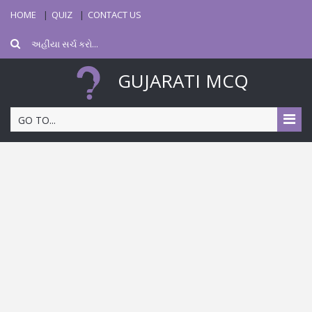
HOME
QUIZ
CONTACT US
GUJARATI MCQ
GO TO...