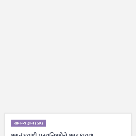
સામાન્ય જ્ઞાન (GK)
આતંકવાદી પ્રવૃત્તિઓને અટકાવવા