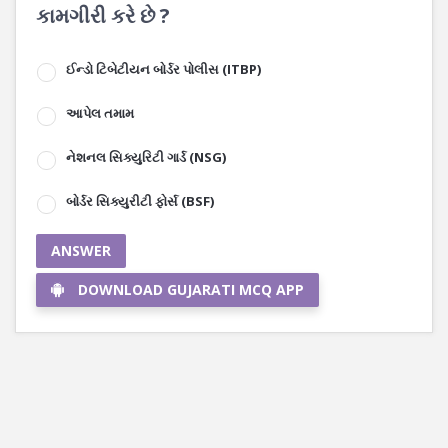
કામગીરી કરે છે ?
ઈન્ડો ટિબેટીયન બોર્ડર પોલીસ (ITBP)
આપેલ તમામ
નેશનલ સિક્યુરિટી ગાર્ડ (NSG)
બોર્ડર સિક્યુરીટી ફોર્સ (BSF)
ANSWER
DOWNLOAD GUJARATI MCQ APP