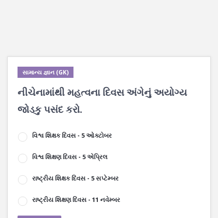
સામાન્ય જ્ઞાન (GK)
નીચેનામાંથી મહત્વના દિવસ અંગેનું અયોગ્ય
જોડકુ પસંદ કરો.
વિશ્વ શિક્ષક દિવસ - 5 ઓક્ટોબર
વિશ્વ શિક્ષણ દિવસ - 5 એપ્રિલ
રાષ્ટ્રીય શિક્ષક દિવસ - 5 સપ્ટેમ્બર
રાષ્ટ્રીય શિક્ષણ દિવસ - 11 નવેમ્બર