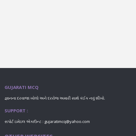
GUJARATI MCQ
જ્ઞાનના દરવાજા ખોલો અને દરરોજ અમારી સાથે કંઈક નવું શીખો.
SUPPORT :
સપોર્ટ ઇમેઇલ એકાઉન્ટ : gujaratimcq@yahoo.com