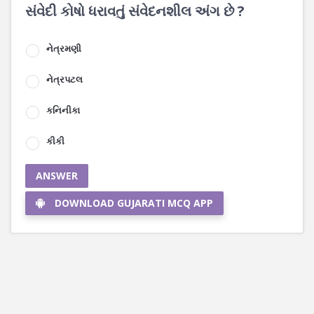
સંવેદી કોષો ધરાવતું સંવેદનશીલ અંગ છે ?
નેત્રમણી
નેત્રપટલ
કનિનીકા
કીકી
ANSWER
DOWNLOAD GUJARATI MCQ APP