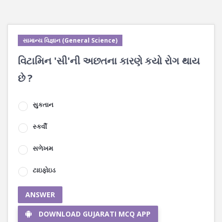
સામાન્ય વિજ્ઞાન (General Science)
વિટામિન 'સી'ની અછતના કારણે કયો રોગ થાય
છે ?
સુકતાન
સ્કર્વી
સળેખમ
ટાઇફોઇડ
ANSWER
DOWNLOAD GUJARATI MCQ APP