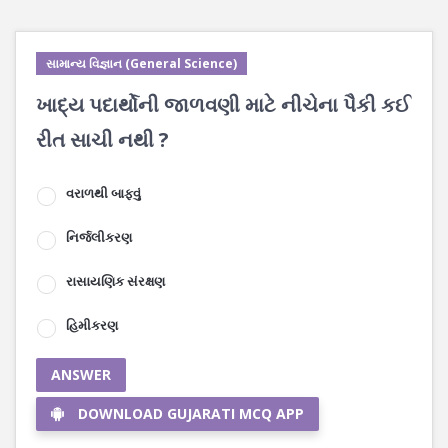
સામાન્ય વિજ્ઞાન (General Science)
ખાદ્ય પદાર્થોની જાળવણી માટે નીચેના પૈકી કઈ
રીત સાચી નથી ?
વરાળથી બાફવું
નિર્જલીકરણ
રાસાયણિક સંરક્ષણ
હિમીકરણ
ANSWER
DOWNLOAD GUJARATI MCQ APP