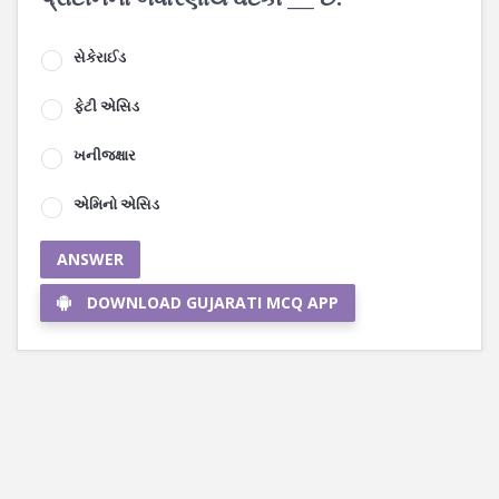
સેકેરાઈડ
ફેટી એસિડ
ખનીજક્ષાર
એમિનો એસિડ
ANSWER
DOWNLOAD GUJARATI MCQ APP