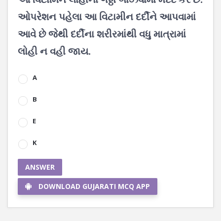
ઓપરેશન પહેલા આ વિટામીન દર્દીને આપવામાં
આવે છે જેથી દર્દીના શરીરમાંથી વધુ માત્રામાં
લોહી ન વહી જાય.
A
B
E
K
ANSWER
DOWNLOAD GUJARATI MCQ APP