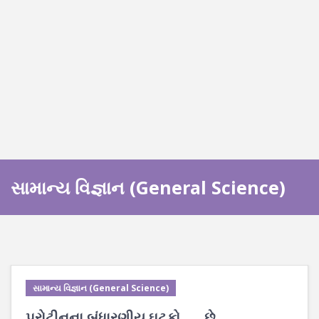
સામાન્ય વિજ્ઞાન (General Science)
સામાન્ય વિજ્ઞાન (General Science)
પ્રોટીનના બંધારણીય ઘટકો ___ છે.