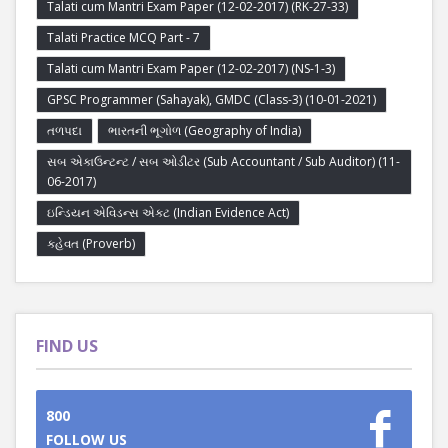
Talati cum Mantri Exam Paper (12-02-2017) (RK-27-33)
Talati Practice MCQ Part - 7
Talati cum Mantri Exam Paper (12-02-2017) (NS-1-3)
GPSC Programmer (Sahayak), GMDC (Class-3) (10-01-2021)
તળપદા
ભારતની ભૂગોળ (Geography of India)
સબ એકાઉન્ટન્ટ / સબ ઓડીટર (Sub Accountant / Sub Auditor) (11-
06-2017)
ઇન્ડિયન એવિડન્સ એક્ટ (Indian Evidence Act)
કહેવત (Proverb)
FIND US
800
FOLLOW US