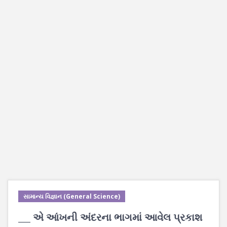
સામાન્ય વિજ્ઞાન (General Science)
___ એ આંખની અંદરના ભાગમાં આવેલ પ્રકાશ