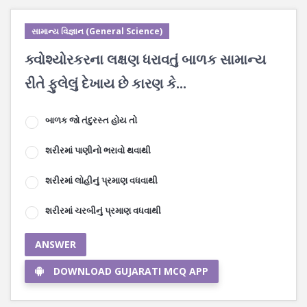
સામાન્ય વિજ્ઞાન (General Science)
ક્વોશ્યોરકરના લક્ષણ ધરાવતું બાળક સામાન્ય
રીતે ફુલેલું દેખાય છે કારણ કે...
બાળક જો તંદુરસ્ત હોય તો
શરીરમાં પાણીનો ભરાવો થવાથી
શરીરમાં લોહીનું પ્રમાણ વધવાથી
શરીરમાં ચરબીનું પ્રમાણ વધવાથી
ANSWER
DOWNLOAD GUJARATI MCQ APP