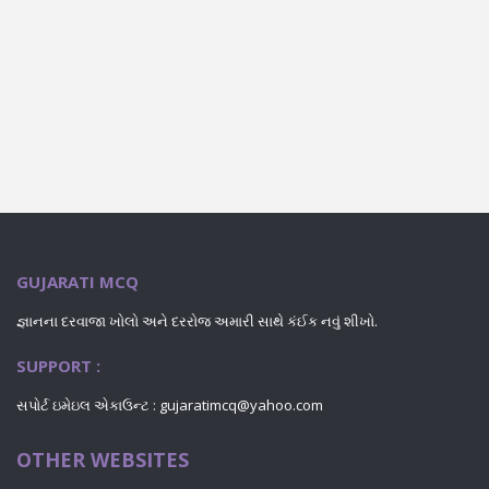
GUJARATI MCQ
જ્ઞાનના દરવાજા ખોલો અને દરરોજ અમારી સાથે કંઈક નવું શીખો.
SUPPORT :
સપોર્ટ ઇમેઇલ એકાઉન્ટ : gujaratimcq@yahoo.com
OTHER WEBSITES