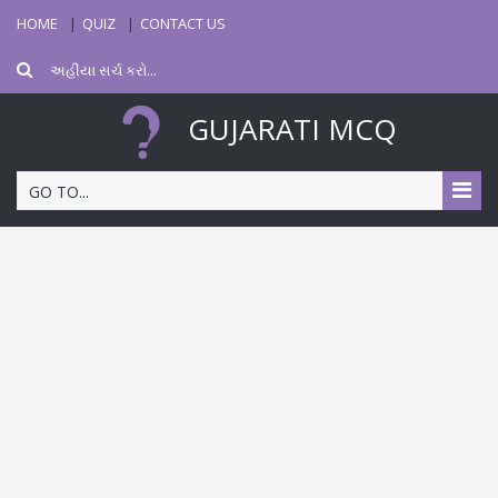
HOME
QUIZ
CONTACT US
GUJARATI MCQ
GO TO...