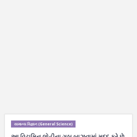
સામાન્ય વિજ્ઞાન (General Science)
આ વિટામિન લોહીના ગઠ્ઠા બાઝવામાં મદદ કરે છે.