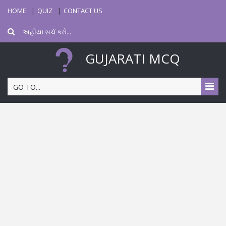
HOME
QUIZ
CONTACT US
GUJARATI MCQ
GO TO...