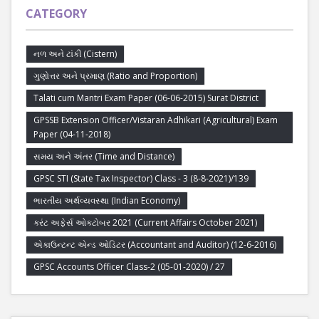
CATEGORY
નળ અને ટાંકી (Cistern)
ગુણોત્તર અને પ્રમાણ (Ratio and Proportion)
Talati cum Mantri Exam Paper (06-06-2015) Surat District
GPSSB Extension Officer/Vistaran Adhikari (Agricultural) Exam
Paper (04-11-2018)
સમય અને અંતર (Time and Distance)
GPSC STI (State Tax Inspector) Class - 3 (8-8-2021)/139
ભારતીય અર્થવ્યવસ્થા (Indian Economy)
કરંટ અફેર્સ ઓક્ટોબર 2021 (Current Affairs October 2021)
એકાઉન્ટન્ટ એન્ડ ઓડિટર (Accountant and Auditor) (12-6-2016)
GPSC Accounts Officer Class-2 (05-01-2020) / 27