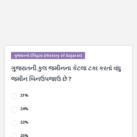
ગુજરાતનો ઈતિહાસ (History of Gujarat)
ગુજરાતની કુલ જમીનના કેટલા ટકા કરતાં વધુ
જમીન બિનઉપજાઉ છે ?
21%
24%
22%
25%