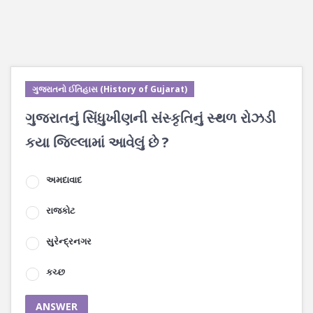
ગુજરાતનો ઈતિહાસ (History of Gujarat)
ગુજરાતનું સિંધુખીણની સંસ્કૃતિનું સ્થળ રોઝડી
કયા જિલ્લામાં આવેલું છે ?
અમદાવાદ
રાજકોટ
સુરેન્દ્રનગર
કચ્છ
ANSWER