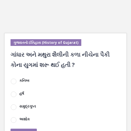
ગુજરાતનો ઈતિહાસ (History of Gujarat)
ગાંધાર અને મથુરા શૈલીની કળા નીચેના પૈકી
કોના યુગમાં શરૂ થઈ હતી ?
કનિષ્ક
હર્ષ
સમુદ્રગુપ્ત
અશોક