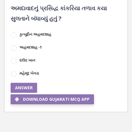
અમદાવાદનું પ્રસિદ્ધ કાંકરિયા તળાવ કયા
સુલતાને બંધાવ્યું હતું ?
કુત્બુદ્દીન અહમદશાહ
અહમદશાહ -1
દાઉદ ખાન
મહેમૂદ બેગડા
ANSWER
DOWNLOAD GUJARATI MCQ APP