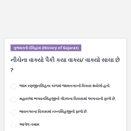
ગુજરાતનો ઈતિહાસ (History of Gujarat)
નીચેના વાક્યો પૈકી કયા વાક્ય/ વાક્યો સાચા છે
?
જામ રણજીતસિંહના કાળમાં જામનગરનો વિકાસ થયેલો હતો.
મહારાજા ભગવતસિંહજીનો ગોંડલના વિકાસમાં અગત્યનો ફાળો છે.
ભાવનગરના વિકાસમાં તખ્તસિંહજીનો ફાળો છે.
આપેલ તમામ