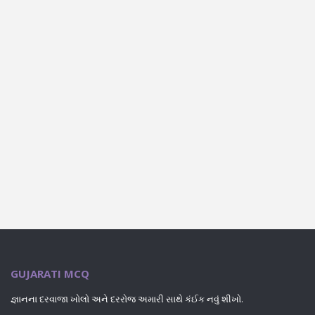
GUJARATI MCQ
જ્ઞાનના દરવાજા ખોલો અને દરરોજ અમારી સાથે કંઈક નવું શીખો.