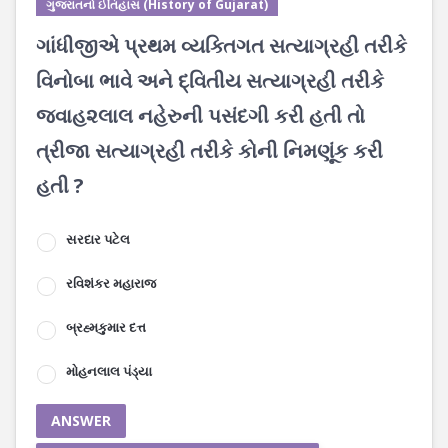
ગુજરાતનો ઈતિહાસ (History of Gujarat)
ગાંધીજીએ પ્રથમ વ્યક્તિગત સત્યાગ્રહી તરીકે
વિનોબા ભાવે અને દ્વિતીય સત્યાગ્રહી તરીકે
જવાહ૨લાલ નહેરુની પસંદગી કરી હતી તો
ત્રીજા સત્યાગ્રહી તરીકે કોની નિમણૂંક કરી
હતી ?
સરદાર પટેલ
રવિશંકર મહારાજ
બ્રહ્મકુમાર દત્ત
મોહનલાલ પંડ્યા
ANSWER