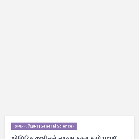
સામાન્ય વિજ્ઞાન (General Science)
એસિડિક જમીનને તટસ્થ કરવા કયો પદાર્થ