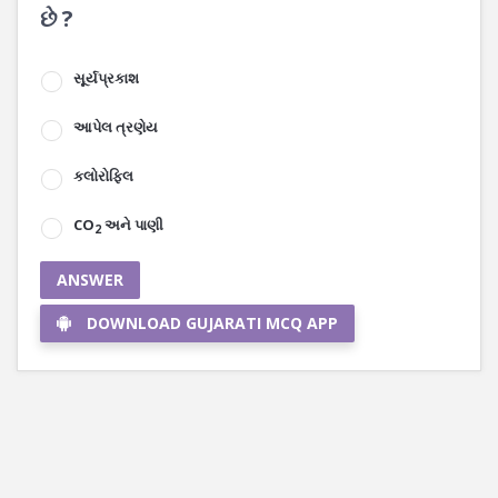
છે ?
સૂર્યપ્રકાશ
આપેલ ત્રણેય
કલોરોફિલ
CO
અને પાણી
2
ANSWER
DOWNLOAD GUJARATI MCQ APP