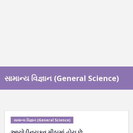
સામાન્ય વિજ્ઞાન (General Science)
સામાન્ય વિજ્ઞાન (General Science)
આયોડીનયુક્ત મીઠામાં હોય છે...