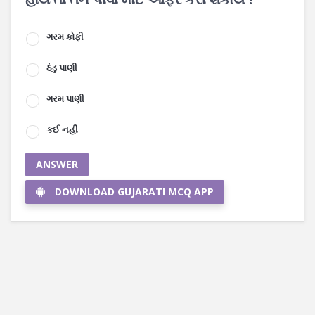
ગરમ કોફી
ઠંડુ પાણી
ગરમ પાણી
કઈ નહીં
ANSWER
DOWNLOAD GUJARATI MCQ APP