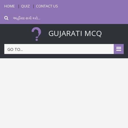
HOME
QUIZ
CONTACT US
GUJARATI MCQ
GO TO...