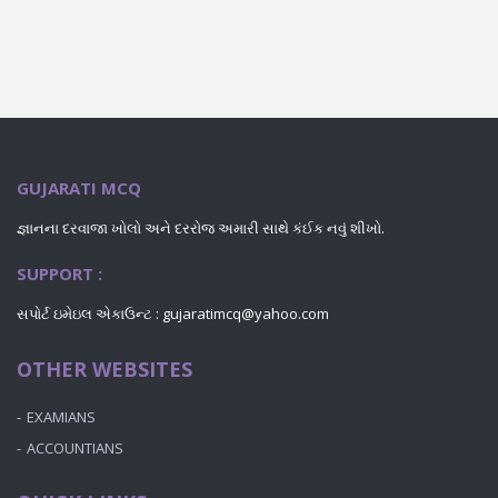
GUJARATI MCQ
જ્ઞાનના દરવાજા ખોલો અને દરરોજ અમારી સાથે કંઈક નવું શીખો.
SUPPORT :
સપોર્ટ ઇમેઇલ એકાઉન્ટ : gujaratimcq@yahoo.com
OTHER WEBSITES
EXAMIANS
ACCOUNTIANS