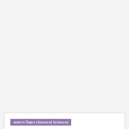
સામાન્ય વિજ્ઞાન (General Science)