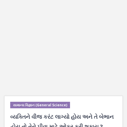
સામાન્ય વિજ્ઞાન (General Science)
વ્યક્તિને વીજ કરંટ લાગ્યો હોય અને તે બેભાન
હોય તો તેને પીવા માટે ઓફર કરી શકાય ?