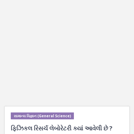
સામાન્ય વિજ્ઞાન (General Science)
ફિઝિકલ રિસર્ચ લેબોરેટરી ક્યાં આવેલી છે ?