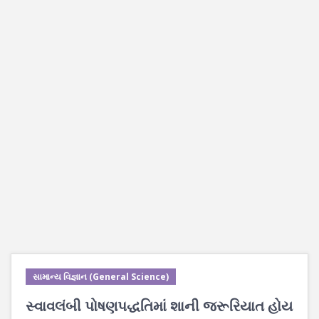
સામાન્ય વિજ્ઞાન (General Science)
સ્વાવલંબી પોષણપદ્ધતિમાં શાની જરૂરિયાત હોય