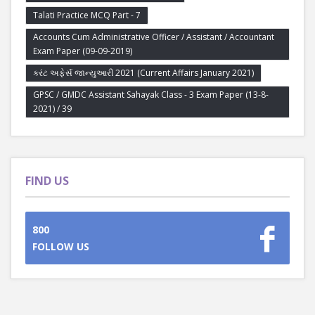
Talati Practice MCQ Part - 7
Accounts Cum Administrative Officer / Assistant / Accountant
Exam Paper (09-09-2019)
કરંટ અફેર્સ જાન્યુઆરી 2021 (Current Affairs January 2021)
GPSC / GMDC Assistant Sahayak Class - 3 Exam Paper (13-8-
2021) / 39
FIND US
800
FOLLOW US