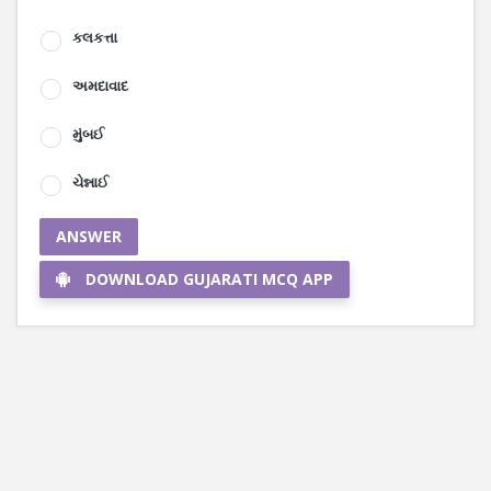
કલકત્તા
અમદાવાદ
મુંબઈ
ચેન્નાઈ
ANSWER
DOWNLOAD GUJARATI MCQ APP