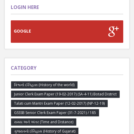
LOGIN HERE
GOOGLE
CATEGORY
વિશ્વનો ઈતિહાસ (History of the world)
Junior Clerk Exam Paper (19-02-2017) (SA-4-11) Botad District
Talati cum Mantri Exam Paper (12-02-2017) (NP-12-19)
GSSSB Senior Clerk Exam Paper (31-7-2021) / 185
સમય અને અંતર (Time and Distance)
ગુજરાતનો ઈતિહાસ (History of Gujarat)