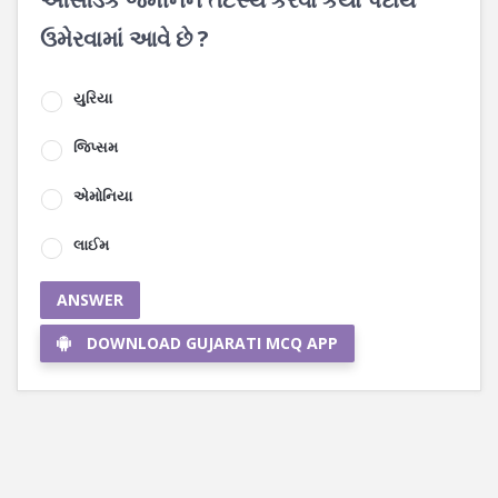
ઉમેરવામાં આવે છે ?
યુરિયા
જિપ્સમ
એમોનિયા
લાઈમ
ANSWER
DOWNLOAD GUJARATI MCQ APP