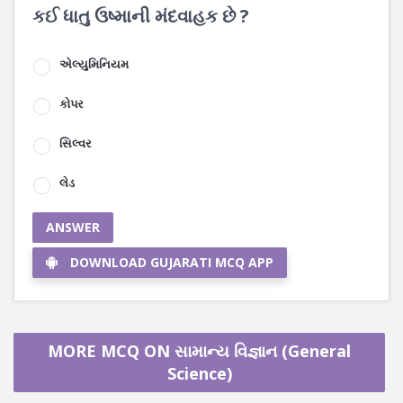
કઈ ધાતુ ઉષ્માની મંદવાહક છે ?
એલ્યુમિનિયમ
કોપર
સિલ્વર
લેડ
ANSWER
DOWNLOAD GUJARATI MCQ APP
MORE MCQ ON સામાન્ય વિજ્ઞાન (General
Science)