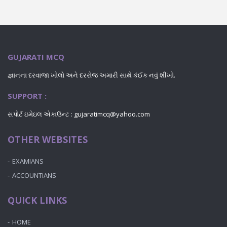
GUJARATI MCQ
જ્ઞાનના દરવાજા ખોલો અને દરરોજ અમારી સાથે કંઈક નવું શીખો.
SUPPORT :
સપોર્ટ ઇમેઇલ એકાઉન્ટ : gujaratimcq@yahoo.com
OTHER WEBSITES
EXAMIANS
ACCOUNTIANS
QUICK LINKS
HOME