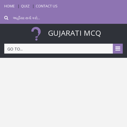
HOME
QUIZ
CONTACT US
GUJARATI MCQ
GO TO...