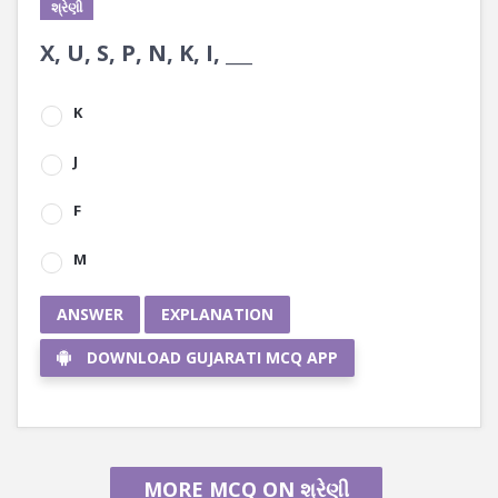
શ્રેણી
X, U, S, P, N, K, I, ___
K
J
F
M
ANSWER
EXPLANATION
DOWNLOAD GUJARATI MCQ APP
MORE MCQ ON શ્રેણી