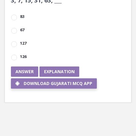
3, 7, 15, 31, 63, ___
83
67
127
126
ANSWER
EXPLANATION
DOWNLOAD GUJARATI MCQ APP