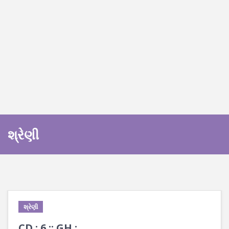
શ્રેણી
શ્રેણી
CD : 6 :: GH : ___