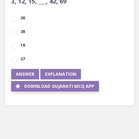
3, 12, 15, ___, 42, 69
26
28
18
27
ANSWER
EXPLANATION
DOWNLOAD GUJARATI MCQ APP