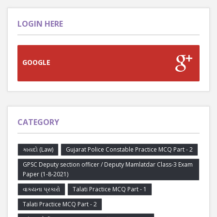
LOGIN HERE
GOOGLE
CATEGORY
કાયદો (Law)
Gujarat Police Constable Practice MCQ Part - 2
GPSC Deputy section officer / Deputy Mamlatdar Class-3 Exam
Paper (1-8-2021)
વાક્યના પ્રકારો
Talati Practice MCQ Part - 1
Talati Practice MCQ Part - 2