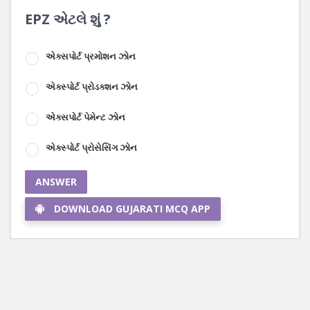
EPZ એટલે શું ?
એક્સપોર્ટ પ્રમોશન ઝોન
એક્સ્પોર્ટ પ્રોડક્શન ઝોન
એક્સપોર્ટ પેમેન્ટ ઝોન
એક્સ્પોર્ટ પ્રોસેસિંગ ઝોન
ANSWER
DOWNLOAD GUJARATI MCQ APP