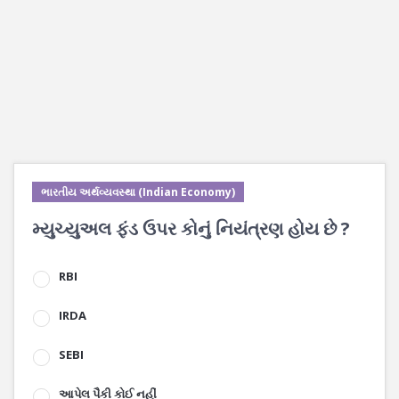
ભારતીય અર્થવ્યવસ્થા (Indian Economy)
મ્યુચ્યુઅલ ફંડ ઉપર કોનું નિયંત્રણ હોય છે ?
RBI
IRDA
SEBI
આપેલ પૈકી કોઈ નહીં