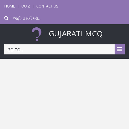
HOME
QUIZ
CONTACT US
GUJARATI MCQ
GO TO...