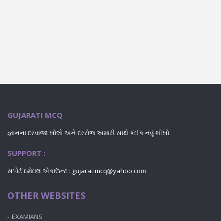
GUJARATI MCQ
જ્ઞાનના દરવાજા ખોલો અને દરરોજ અમારી સાથે કંઈક નવું શીખો.
SUPPORT :
સપોર્ટ ઇમેઇલ એકાઉન્ટ : gujaratimcq@yahoo.com
OTHER WEBSITES
EXAMIANS