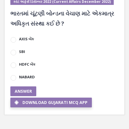
કરંટ અફેર્સ ડિસેમ્બર 2022 (Current Affairs December 2022)
ભારતમાં ચૂંટણી બોન્ડના વેચાણ માટે એકમાત્ર
અધિકૃત સંસ્થા કઈ છે ?
AXIS બેંક
SBI
HDFC બેંક
NABARD
ANSWER
DOWNLOAD GUJARATI MCQ APP