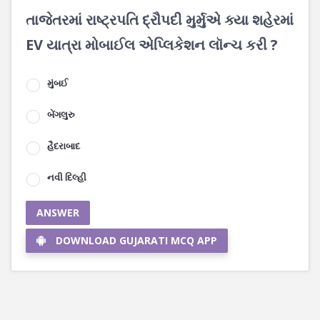
તાજેતરમાં રાષ્ટ્રપતિ દ્રૌપદી મુર્મુએ ક્યા શહેરમાં
EV યાત્રા મોબાઈલ એપ્લિકેશન લૉન્ચ કરી ?
મુંબઈ
બેંગલુરુ
હૈદરાબાદ
નવી દિલ્હી
ANSWER
DOWNLOAD GUJARATI MCQ APP