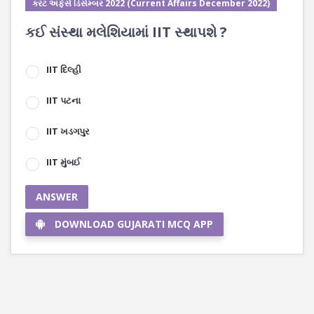
કરંટ અફેર્સ ડિસેમ્બર 2022 (Current Affairs December 2022)
કઈ સંસ્થા મલેશિયામાં IIT સ્થાપશે ?
IIT દિલ્હી
IIT પટના
IIT ખડગપુર
IIT મુંબઈ
ANSWER
DOWNLOAD GUJARATI MCQ APP