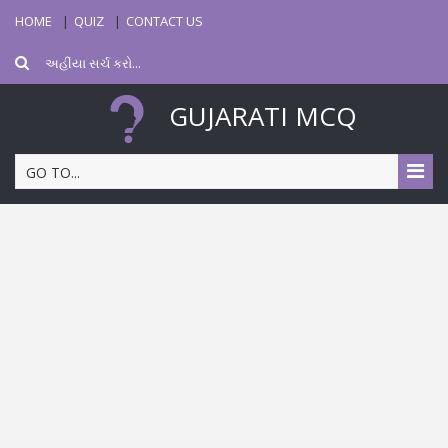
HOME
QUIZ
CONTACT US
GUJARATI MCQ
GO TO...