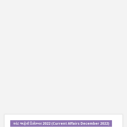
કરંટ અફેર્સ ડિસેમ્બર 2022 (Current Affairs December 2022)