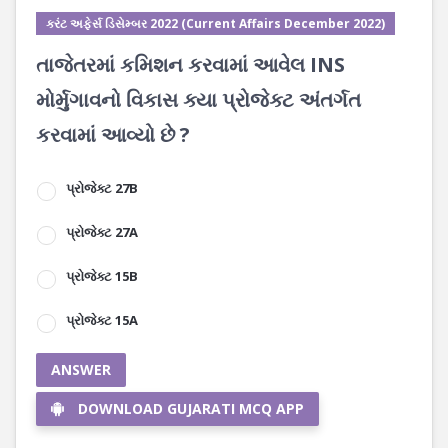
કરંટ અફેર્સ ડિસેમ્બર 2022 (Current Affairs December 2022)
તાજેતરમાં કમિશન કરવામાં આવેલ INS
મોર્મુગાવનો વિકાસ ક્યા પ્રોજેક્ટ અંતર્ગત
કરવામાં આવ્યો છે ?
પ્રોજેક્ટ 27B
પ્રોજેક્ટ 27A
પ્રોજેક્ટ 15B
પ્રોજેક્ટ 15A
ANSWER
DOWNLOAD GUJARATI MCQ APP