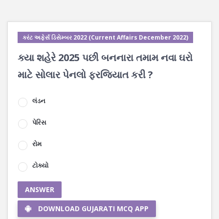
કરંટ અફેર્સ ડિસેમ્બર 2022 (Current Affairs December 2022)
ક્યા શહેરે 2025 પછી બનનારા તમામ નવા ઘરો
માટે સોલાર પેનલો ફરજિયાત કરી ?
લંડન
પેરિસ
રોમ
ટોક્યો
ANSWER
DOWNLOAD GUJARATI MCQ APP