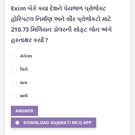
Exim બેકે ક્યા દેશને પેયજળ પ્રોજેક્ટ
હોસ્પિટલ નિર્માણ અને સૌર પ્રોજેકટો માટે
210.73 મિલિયન ડોલરની સોફ્ટ લોન અંગે
હસ્તાક્ષર કર્યા ?
સેનેગલ
ગિની
ઘાના
માલી
ANSWER
DOWNLOAD GUJARATI MCQ APP