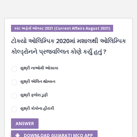
કરંટ અફેર્સ ઓગસ્ટ 2021 (Current Affairs August 2021)
ટોક્યો ઓલિમ્પિક 2020માં મશાલથી ઓલિમ્પિક
કોલ્ડ્રોનને પ્રજ્વલ્લિત કોણે કર્યુ હતું ?
સુશ્રી નાઓમી ઓસાકા
સુશ્રી એલિન થોમ્સન
સુશ્રી ફલોરા ડુફી
સુશ્રી કોકોના હીરાકી
ANSWER
DOWNLOAD GUJARATI MCQ APP