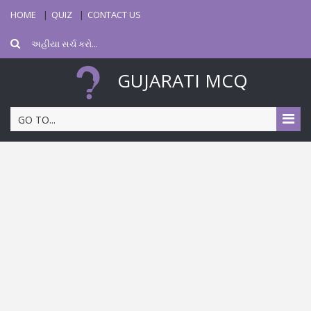
HOME
QUIZ
CONTACT US
GUJARATI MCQ
GO TO...