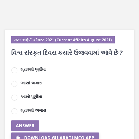
કરંટ અફેર્સ ઓગસ્ટ 2021 (Current Affairs August 2021)
વિશ્વ સંસ્કૃત દિવસ કયારે ઉજવવામાં આવે છે ?
શ્રાવણી પૂર્ણીમા
આસો અમાસ
આસો પૂર્ણીમા
શ્રાવણી અમાસ
ANSWER
DOWNLOAD GUJARATI MCQ APP