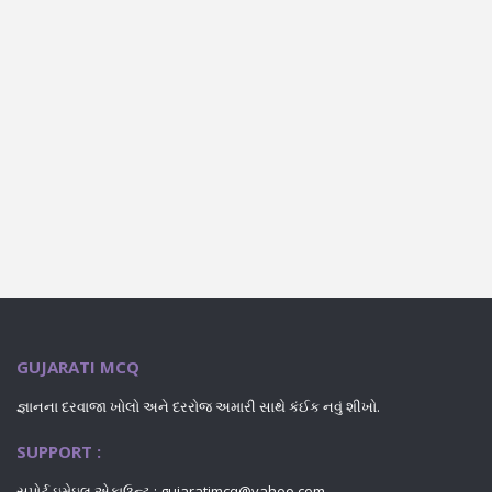
GUJARATI MCQ
જ્ઞાનના દરવાજા ખોલો અને દરરોજ અમારી સાથે કંઈક નવું શીખો.
SUPPORT :
સપોર્ટ ઇમેઇલ એકાઉન્ટ : gujaratimcq@yahoo.com