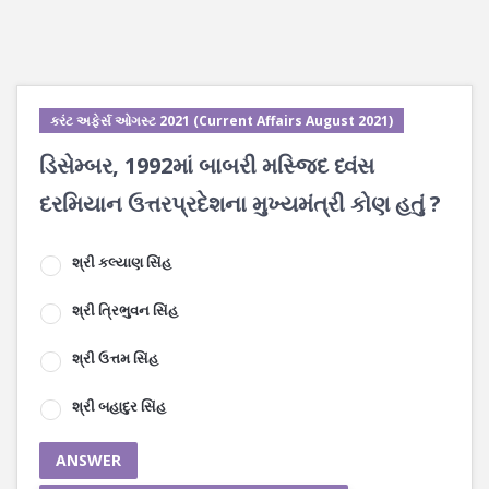
કરંટ અફેર્સ ઓગસ્ટ 2021 (Current Affairs August 2021)
ડિસેમ્બર, 1992માં બાબરી મસ્જિદ ધ્વંસ
દરમિયાન ઉત્તરપ્રદેશના મુખ્યમંત્રી કોણ હતું ?
શ્રી કલ્યાણ સિંહ
શ્રી ત્રિભુવન સિંહ
શ્રી ઉત્તમ સિંહ
શ્રી બહાદુર સિંહ
ANSWER