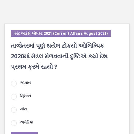
કરંટ અફેર્સ ઓગસ્ટ 2021 (Current Affairs August 2021)
તાજેતરમાં પૂર્ણ થયેલ ટોક્યો ઓલિમ્પિક
2020માં મેડલ મેળવવાની દૃષ્ટિએ ક્યો દેશ
પ્રથમ ક્રમે રહ્યો ?
જાપાન
બ્રિટન
ચીન
અમેરિકા