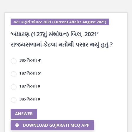
કરંટ અફેર્સ ઓગસ્ટ 2021 (Current Affairs August 2021)
‘બંધારણ (127મું સંશોધન) બિલ, 2021’
રાજ્યસભામાં કેટલા મતોથી પસાર થયું હતું ?
385 વિરુધ્ધ 41
187 વિરુધ્ધ 51
187 વિરુધ્ધ 0
385 વિરુધ્ધ 0
ANSWER
DOWNLOAD GUJARATI MCQ APP