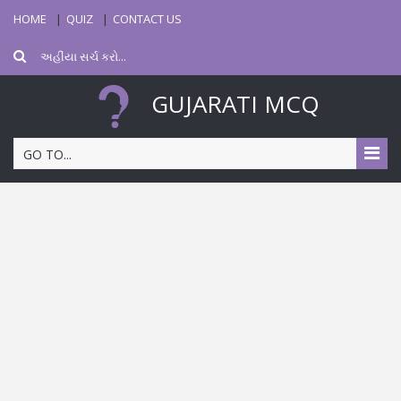
HOME
QUIZ
CONTACT US
GUJARATI MCQ
GO TO...