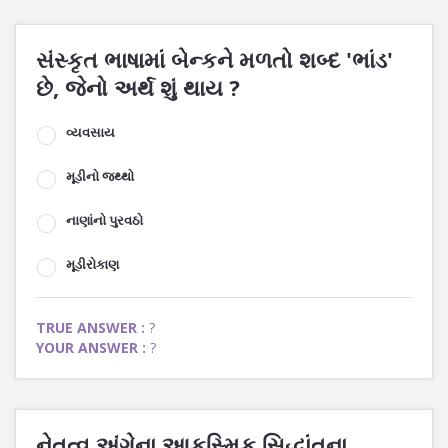
સંસ્કૃત ભાષામાં બેન્કને મળતો શબ્દ 'ભાંડ'
છે, જેનો અર્થ શું થાય ?
વ્યવસાય
મૂડીનો જથ્થો
નાણાંનો પુરવઠો
મૂડીરોકાણ
TRUE ANSWER :
?
YOUR ANSWER :
?
નેતૃત્વ અંગેના આકસ્મિક સિદ્ધાંતના