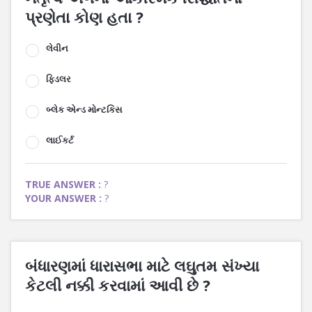
પ્રણેતા કોણ હતા ?
લેવીન
ફિડલર
બ્લેક એન્ડ મોન્ટકિસ
લાઈકર્ટ
TRUE ANSWER :
?
YOUR ANSWER :
?
બંધારણમાં ધારાસભા માટે લઘુતમ સંખ્યા
કેટલી નક્કી કરવામાં આવી છે ?