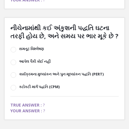
નીચેનામાંથી કઈ અંકુશની પદ્ધતિ ઘટના
તરફી હોય છે, અને સમય પર ભાર મૂકે છે ?
સમતૂટ વિશ્લેષણ
આપેલ પૈકી કોઈ નહીં
કાર્યક્રમના મુલ્યાંકન અને પુનઃમૂલ્યાંકન પદ્ધતિ (PERT)
કટોકટી માર્ગ પદ્ધતિ (CPM)
TRUE ANSWER :
?
YOUR ANSWER :
?