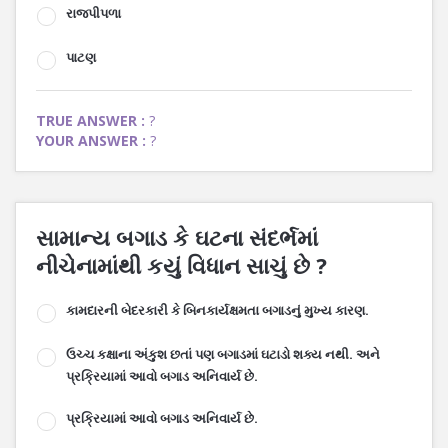
રાજપીપળા
પાટણ
TRUE ANSWER :
?
YOUR ANSWER :
?
સામાન્ય બગાડ કે ઘટના સંદર્ભમાં
નીચેનામાંથી કયું વિધાન સાચું છે ?
કામદારની બેદરકારી કે બિનકાર્યક્ષમતા બગાડનું મુખ્ય કારણ.
ઉચ્ચ કક્ષાના અંકુશ છતાં પણ બગાડમાં ઘટાડો શક્ય નથી. અને
પ્રક્રિયામાં આવો બગાડ અનિવાર્ય છે.
પ્રક્રિયામાં આવો બગાડ અનિવાર્ય છે.