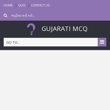
HOME
QUIZ
CONTACT US
GUJARATI MCQ
GO TO...