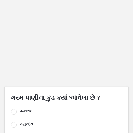
ગરમ પાણીના કુંડ ક્યાં આવેલા છે ?
વડનગર
લસુન્દ્રા