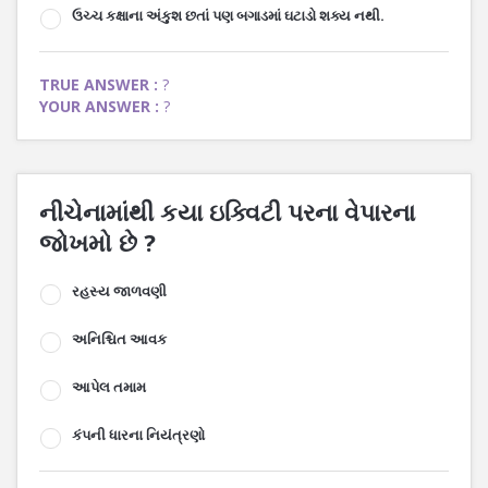
ઉચ્ચ કક્ષાના અંકુશ છતાં પણ બગાડમાં ઘટાડો શક્ય નથી.
TRUE ANSWER :
?
YOUR ANSWER :
?
નીચેનામાંથી કયા ઇક્વિટી પરના વેપારના
જોખમો છે ?
રહસ્ય જાળવણી
અનિશ્ચિત આવક
આપેલ તમામ
કંપની ધારના નિયંત્રણો