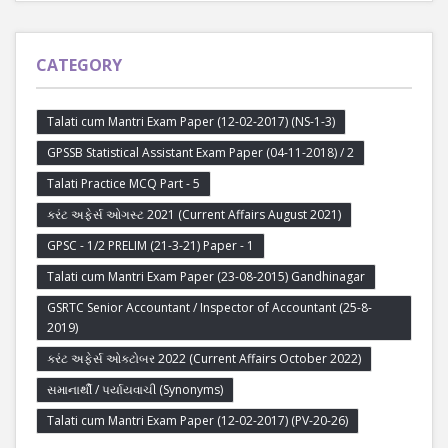
CATEGORY
Talati cum Mantri Exam Paper (12-02-2017) (NS-1-3)
GPSSB Statistical Assistant Exam Paper (04-11-2018) / 2
Talati Practice MCQ Part - 5
કરંટ અફેર્સ ઓગસ્ટ 2021 (Current Affairs August 2021)
GPSC - 1/2 PRELIM (21-3-21) Paper - 1
Talati cum Mantri Exam Paper (23-08-2015) Gandhinagar
GSRTC Senior Accountant / Inspector of Accountant (25-8-
2019)
કરંટ અફેર્સ ઓક્ટોબર 2022 (Current Affairs October 2022)
સમાનાર્થી / પર્યાયવાચી (Synonyms)
Talati cum Mantri Exam Paper (12-02-2017) (PV-20-26)