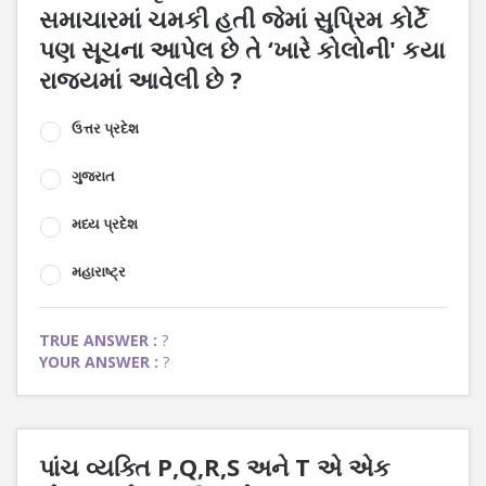
સમાચારમાં ચમકી હતી જેમાં સુપ્રિમ કોર્ટે
પણ સૂચના આપેલ છે તે ‘ખારે કોલોની' કયા
રાજ્યમાં આવેલી છે ?
ઉત્તર પ્રદેશ
ગુજરાત
મધ્ય પ્રદેશ
મહારાષ્ટ્ર
TRUE ANSWER :
?
YOUR ANSWER :
?
પાંચ વ્યક્તિ P,Q,R,S અને T એ એક