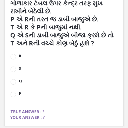
ગોળાકાર ટેબલ ઉપર કેન્દ્ર તરફ મુખ
રાખીને બેઠેલી છે.
P એ Rની તરત જ ડાબી બાજુએ છે.
T એ R કે Pની બાજુમાં નથી.
Q એ Sની ડાબી બાજુએ બીજા ક્રમે છે તો
T અને Rની વચ્ચે કોણ બેઠું હશે ?
R
S
Q
P
TRUE ANSWER :
?
YOUR ANSWER :
?