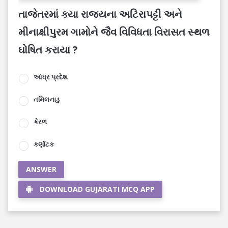
તાજેતરમાં ક્યા રાજ્યના અટિરાપટ્ટી અને
મીનાક્ષીપુરમ ગામોને જૈવ વિવિધતા વિરાસત સ્થળ
ઘોષિત કરાયા ?
આંધ્ર પ્રદેશ
તમિલનાડુ
કેરળ
કર્ણાટક
ANSWER
DOWNLOAD GUJARATI MCQ APP