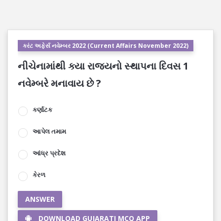
કરંટ અફેર્સ નવેમ્બર 2022 (Current Affairs November 2022)
નીચેનામાંથી ક્યા રાજ્યનો સ્થાપના દિવસ 1
નવેમ્બરે મનાવાય છે ?
કર્ણાટક
આપેલ તમામ
આંધ્ર પ્રદેશ
કેરળ
ANSWER
DOWNLOAD GUJARATI MCQ APP