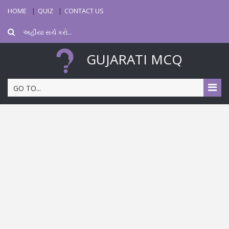
HOME
QUIZ
CONTACT US
GUJARATI MCQ
GO TO...