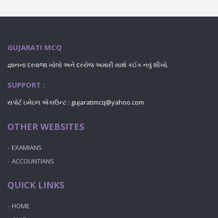
GUJARATI MCQ
જ્ઞાનના દરવાજા ખોલો અને દરરોજ અમારી સાથે કંઈક નવું શીખો.
SUPPORT :
સપોર્ટ ઇમેઇલ એકાઉન્ટ : gujaratimcq@yahoo.com
OTHER WEBSITES
EXAMIANS
ACCOUNTIANS
QUICK LINKS
HOME