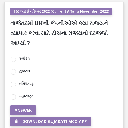
કરંટ અફેર્સ નવેમ્બર 2022 (Current Affairs November 2022)
તાજેતરમાં UKની કંપનીઓએ ક્યા રાજ્યને
વ્યાપાર કરવા માટે ટોચના રાજ્યનો દરજ્જો
આપ્યો ?
કર્ણાટક
ગુજરાત
તમિલનાડુ
મહારાષ્ટ્ર
ANSWER
DOWNLOAD GUJARATI MCQ APP