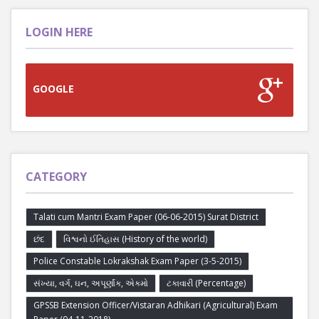
LOGIN HERE
GOOGLE
CATEGORY
Talati cum Mantri Exam Paper (06-06-2015) Surat District
છંદ
વિશ્વનો ઈતિહાસ (History of the world)
Police Constable Lokrakshak Exam Paper (3-5-2015)
સંખ્યા, વર્ગ, ઘન, અપૂર્ણાંક, એકમો
ટકાવારી (Percentage)
GPSSB Extension Officer/Vistaran Adhikari (Agricultural) Exam