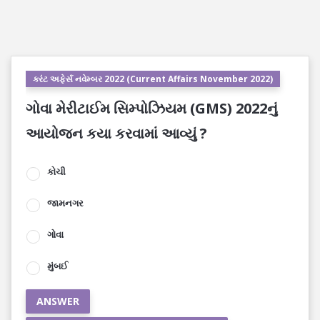
કરંટ અફેર્સ નવેમ્બર 2022 (Current Affairs November 2022)
ગોવા મેરીટાઈમ સિમ્પોઝિયમ (GMS) 2022નું
આયોજન કયા કરવામાં આવ્યું ?
કોચી
જામનગર
ગોવા
મુંબઈ
ANSWER