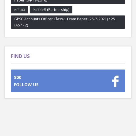
Paper (04-11-2018)
તળપદા
ભાગીદારી (Partnership)
GPSC Accounts Officer Class-1 Exam Paper (25-7-2021) / 25
(ASP - 2)
FIND US
800
FOLLOW US