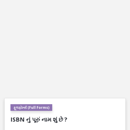
ફૂલફોર્મ્સ (Full Forms)
ISBN નું પૂરું નામ શું છે ?