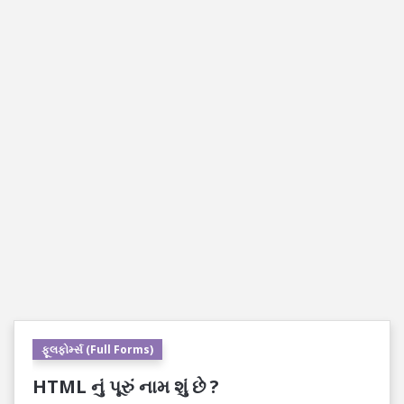
ફૂલફોર્મ્સ (Full Forms)
HTML નું પૂરું નામ શું છે ?