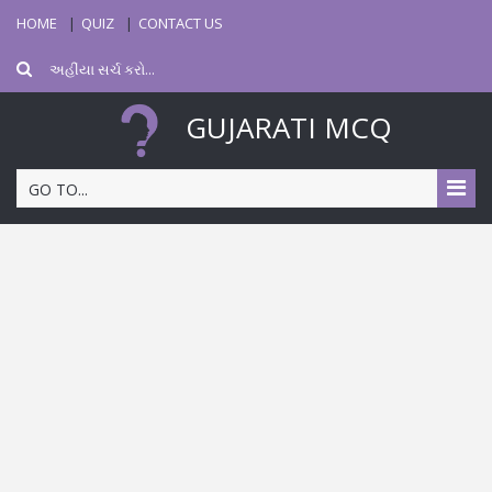
HOME
QUIZ
CONTACT US
GUJARATI MCQ
GO TO...