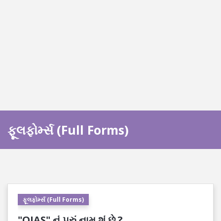
ફૂલફોર્મ્સ (Full Forms)
ફૂલફોર્મ્સ (Full Forms)
"OJAS" નું પૂરું નામ શું છે ?