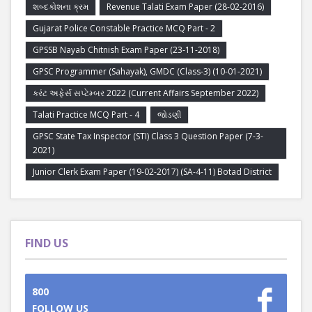
શબ્દકોશના ક્રમ
Revenue Talati Exam Paper (28-02-2016)
Gujarat Police Constable Practice MCQ Part - 2
GPSSB Nayab Chitnish Exam Paper (23-11-2018)
GPSC Programmer (Sahayak), GMDC (Class-3) (10-01-2021)
કરંટ અફેર્સ સપ્ટેમ્બર 2022 (Current Affairs September 2022)
Talati Practice MCQ Part - 4
જોડણી
GPSC State Tax Inspector (STI) Class 3 Question Paper (7-3-
2021)
Junior Clerk Exam Paper (19-02-2017) (SA-4-11) Botad District
FIND US
800
FOLLOW US