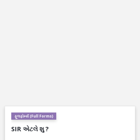
ફૂલફોર્મ્સ (Full Forms)
SIR એટલે શુ ?