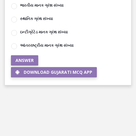
ભારતીય માનક ગ્રંશ સંખ્યા
સ્થાનિક ગ્રંથ સંખ્યા
ઇન્ટીગ્રેટેડ માનક ગ્રંથ સંખ્યા
આંતરરાષ્ટ્રીય માનક ગ્રંથ સંખ્યા
ANSWER
DOWNLOAD GUJARATI MCQ APP