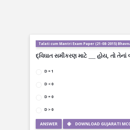
Talati cum Mantri Exam Paper (21-08-2015) Bhavn
દ્વિઘાત સમીકરણ માટે ___ હોય, તો તેના
D = 1
D < 0
D = 0
D > 0
ANSWER
DOWNLOAD GUJARATI MC