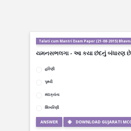
Talati cum Mantri Exam Paper (21-08-2015) Bhavn
યમનસભલગા - આ કયા છંદનું બંધારણ છે
હરિણી
પૃથ્વી
મંદાક્રાંતા
શિખરિણી
ANSWER
DOWNLOAD GUJARATI MC