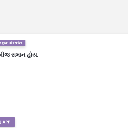
agar District
ં બીજ સમાન હોય.
Q APP