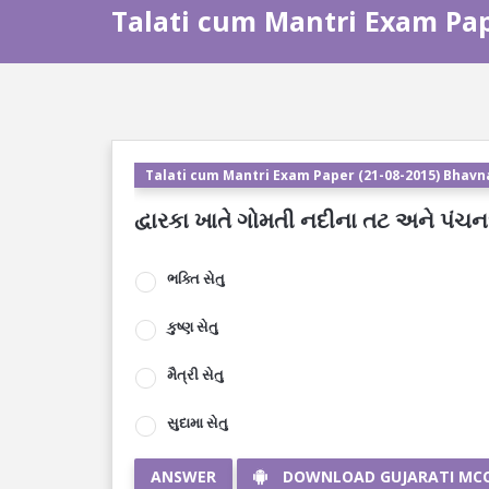
Talati cum Mantri Exam Pap
Talati cum Mantri Exam Paper (21-08-2015) Bhavn
દ્વારકા ખાતે ગોમતી નદીના તટ અને પંચનદ
ભક્તિ સેતુ
કુષ્ણ સેતુ
મૈત્રી સેતુ
સુદામા સેતુ
ANSWER
DOWNLOAD GUJARATI MC