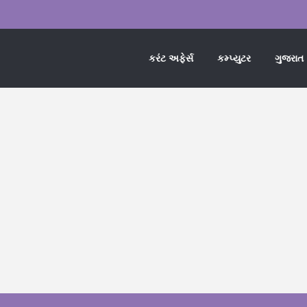
કરંટ અફેર્સ
કમ્પ્યુટર
ગુજરાત