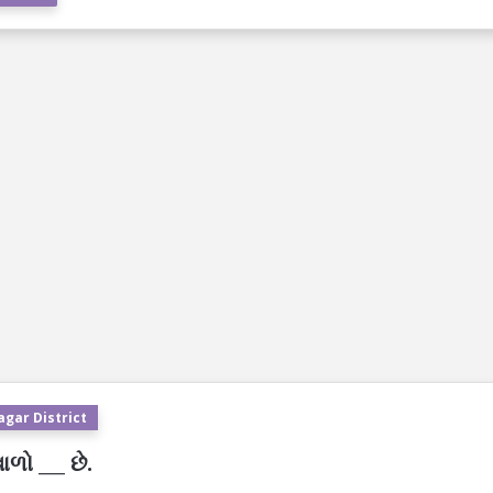
agar District
ળો ___ છે.