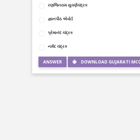
રણજિતરામ સુવર્ણચંદ્રક
જ્ઞાનપીઠ એવોર્ડ
પ્રેમાનંદ ચંદ્રક
નર્મદ ચંદ્રક
ANSWER
DOWNLOAD GUJARATI MC