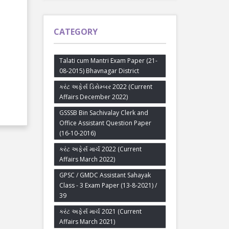
CATEGORY
Talati cum Mantri Exam Paper (21-
08-2015) Bhavnagar District
કરંટ અફેર્સ ડિસેમ્બર 2022 (Current
Affairs December 2022)
GSSSB Bin Sachivalay Clerk and
Office Assistant Question Paper
(16-10-2016)
કરંટ અફેર્સ માર્ચ 2022 (Current
Affairs March 2022)
GPSC / GMDC Assistant Sahayak
Class - 3 Exam Paper (13-8-2021) /
39
કરંટ અફેર્સ માર્ચ 2021 (Current
Affairs March 2021)