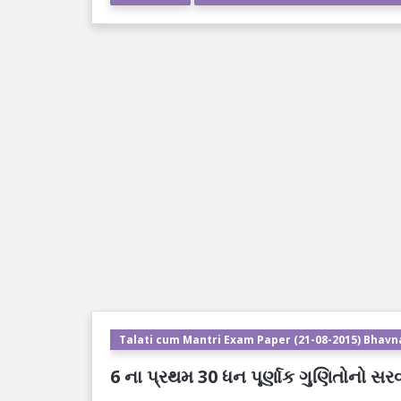
Talati cum Mantri Exam Paper (21-08-2015) Bhavn
6 ના પ્રથમ 30 ધન પૂર્ણાક ગુણિતોનો સરવા