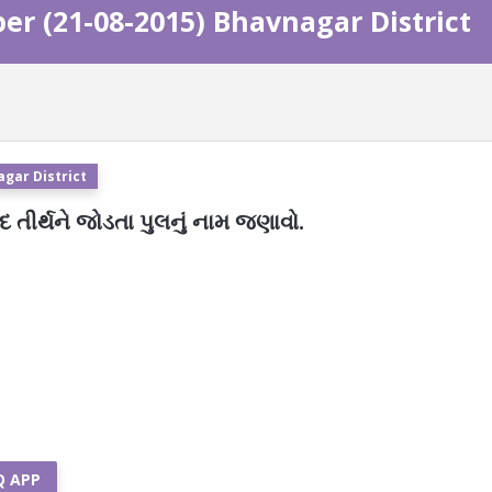
er (21-08-2015) Bhavnagar District
agar District
 તીર્થને જોડતા પુલનું નામ જણાવો.
Q APP