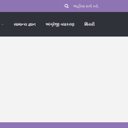
સામાન્ય જ્ઞાન
અંગ્રેજી વ્યાકરણ
થિયરી