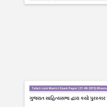
Talati cum Mantri Exam Paper (21-08-2015) Bhavn
ગુજરાત સાહિત્યસભા દ્વારા કયો પુરસ્કા