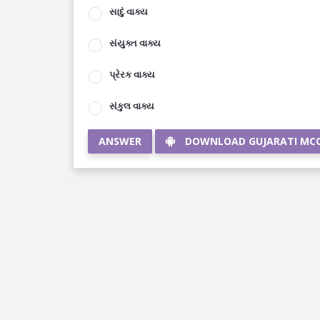
સાદું વાક્ય
સંયુક્ત વાક્ય
પ્રેરક વાક્ય
સંકુલ વાક્ય
ANSWER
DOWNLOAD GUJARATI MC