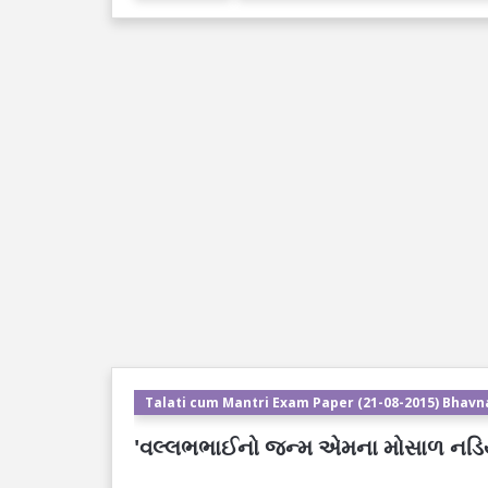
Talati cum Mantri Exam Paper (21-08-2015) Bhavn
'વલ્લભભાઈનો જન્મ એમના મોસાળ નડિયાદ