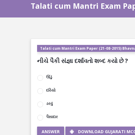
Talati cum Mantri Exam Pap
Talati cum Mantri Exam Paper (21-08-2015) Bhavn
નીચે પૈકી સંજ્ઞા દર્શાવતો શબ્દ કયો છે ?
ઊંડું
દરિયો
ડરવું
પૈસાદાર
ANSWER
DOWNLOAD GUJARATI MC