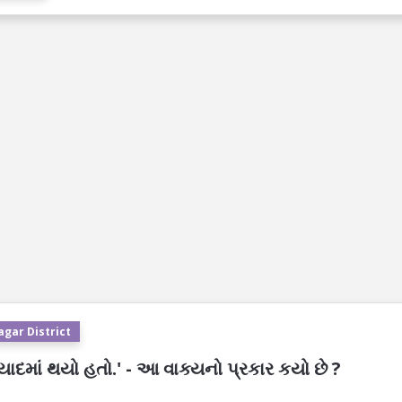
agar District
માં થયો હતો.' - આ વાક્યનો પ્રકાર કયો છે ?