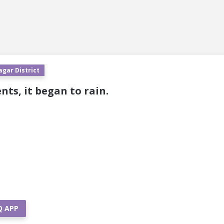
agar District
ents, it began to rain.
Q APP