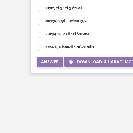
ગોબર, સંતુ : સંતુ રંગીલી
કાનજી, જીવી : મળેલા જીવ
રામજી ભા, રૂખી : દરિયાલાલ
જાલકા, લીલાવતી : રાઈનો પર્વત
ANSWER
DOWNLOAD GUJARATI MC