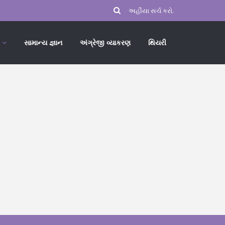
સામાન્ય જ્ઞાન
અંગ્રેજી વ્યાકરણ
થિયરી