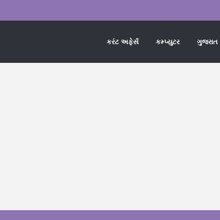
કરંટ અફેર્સ
કમ્પ્યુટર
ગુજરાત