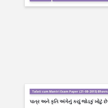
Talati cum Mantri Exam Paper (21-08-2015) Bhavn
પાત્ર અને કૃતિ અંગેનું કયું જોડકું ખોટું છે