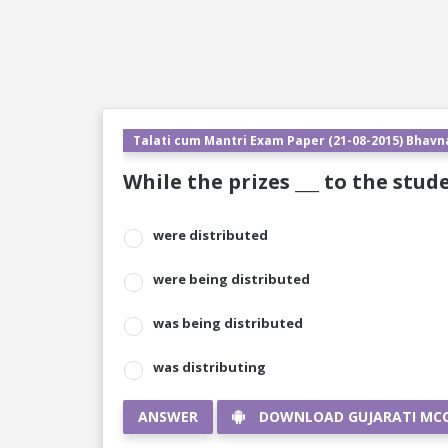
Talati cum Mantri Exam Paper (21-08-2015) Bhavn
While the prizes ___ to the stud
were distributed
were being distributed
was being distributed
was distributing
ANSWER
DOWNLOAD GUJARATI MC