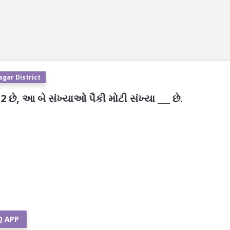
agar District
છે, આ બે સંખ્યાઓ પૈકી મોટી સંખ્યા ___ છે.
Q APP