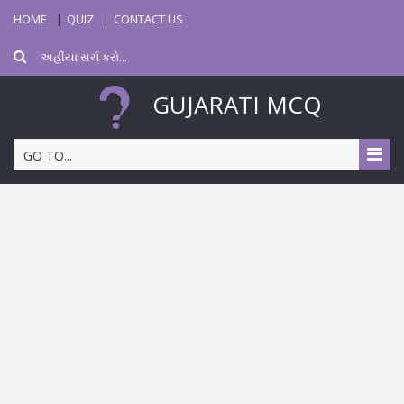
HOME
QUIZ
CONTACT US
GUJARATI MCQ
GO TO...