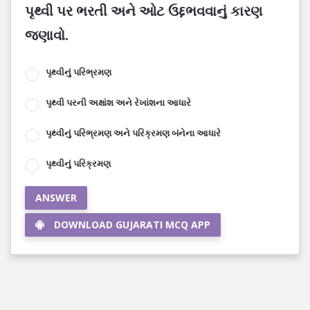
પૃથ્વી પર ભરતી અને ઓટ ઉદ્દભવવાનું કારણ
જણાવો.
પૃથ્વીનું પરિભ્રમણ
પૃથ્વી પરની અક્ષાંશ અને રેખાંશના આધારે
પૃથ્વીનું પરિભ્રમણ અને પરિક્રમણ બંનેના આધારે
પૃથ્વીનું પરિક્રમણ
ANSWER
DOWNLOAD GUJARATI MCQ APP