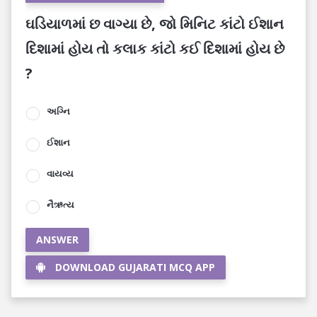
ઘડિયાળમાં છ વાગ્યા છે, જો મિનિટ કાંટો ઈશાન
દિશામાં હોય તો કલાક કાંટો કઈ દિશામાં હોય છે
?
અગ્નિ
ઈશાન
વાયવ્ય
નૈઋત્ય
ANSWER
DOWNLOAD GUJARATI MCQ APP