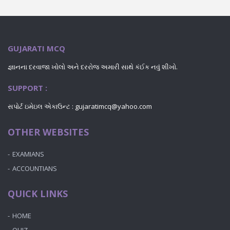
GUJARATI MCQ
જ્ઞાનના દરવાજા ખોલો અને દરરોજ અમારી સાથે કંઈક નવું શીખો.
SUPPORT :
સપોર્ટ ઇમેઇલ એકાઉન્ટ : gujaratimcq@yahoo.com
OTHER WEBSITES
EXAMIANS
ACCOUNTIANS
QUICK LINKS
HOME