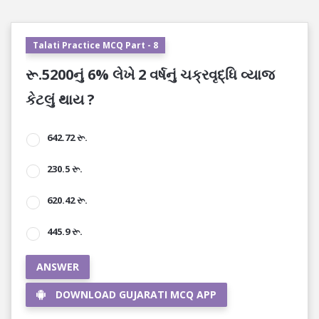
Talati Practice MCQ Part - 8
રૂ.5200નું 6% લેખે 2 વર્ષનું ચક્રવૃદ્ધિ વ્યાજ
કેટલું થાય ?
642.72 રૂ.
230.5 રૂ.
620.42 રૂ.
445.9 રૂ.
ANSWER
DOWNLOAD GUJARATI MCQ APP