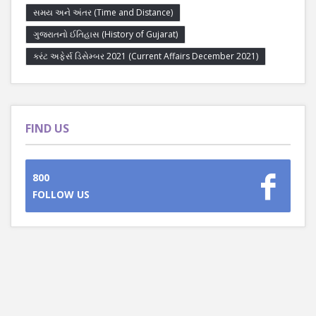
સમય અને અંતર (Time and Distance)
ગુજરાતનો ઈતિહાસ (History of Gujarat)
કરંટ અફેર્સ ડિસેમ્બર 2021 (Current Affairs December 2021)
FIND US
800
FOLLOW US