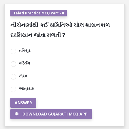
Talati Practice MCQ Part - 8
નીચેનામાંથી કઈ સમિતિઓ ચોલ શાસનકાળ
દરમિયાન જોવા મળતી ?
તનિયુર
વરિર્યમ
કોટ્ટમ
આત્રયમ
ANSWER
DOWNLOAD GUJARATI MCQ APP